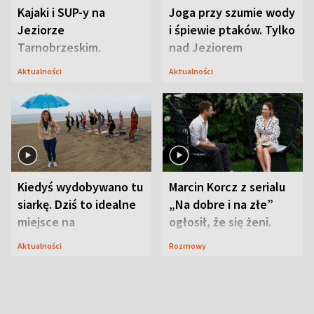
Kajaki i SUP-y na
Joga przy szumie wody
Jeziorze
i śpiewie ptaków. Tylko
Tarnobrzeskim.
nad Jeziorem
Przyrodnicy zwracają
Tarnobrzeskim
Aktualności
Aktualności
uwagę na coś jeszcze
Kiedyś wydobywano tu
Marcin Korcz z serialu
siarkę. Dziś to idealne
„Na dobre i na złe”
miejsce na
ogłosił, że się żeni.
wypoczynek
Zdradził, co zmienił
Aktualności
Rozmowy
syn