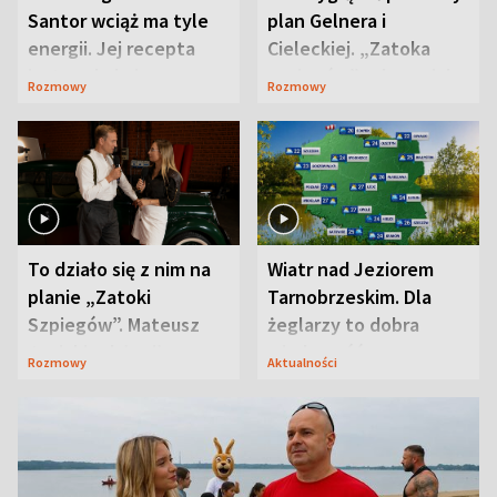
Santor wciąż ma tyle
plan Gelnera i
energii. Jej recepta
Cieleckiej. „Zatoka
jest zaskakująco
szpiegów” od razu ich
Rozmowy
Rozmowy
prosta
zaskoczyła
To działo się z nim na
Wiatr nad Jeziorem
planie „Zatoki
Tarnobrzeskim. Dla
Szpiegów”. Mateusz
żeglarzy to dobra
Janicki odsłonił
wiadomość
Rozmowy
Aktualności
aktorski sekret