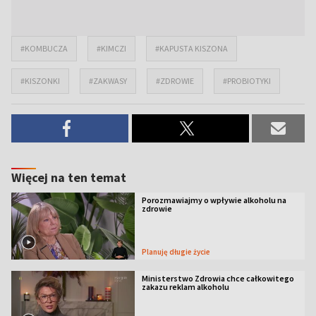
#KOMBUCZA
#KIMCZI
#KAPUSTA KISZONA
#KISZONKI
#ZAKWASY
#ZDROWIE
#PROBIOTYKI
Więcej na ten temat
Porozmawiajmy o wpływie alkoholu na
zdrowie
Planuję długie życie
Ministerstwo Zdrowia chce całkowitego
zakazu reklam alkoholu