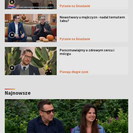
Pytanie na Śniadanie
Nowotwory u mężczyzn - nadal tematem
tabu?
Pytanie na Śniadanie
Porozmawiajmy o zdrowym sercu i
mózgu
Planuję długie życie
Najnowsze