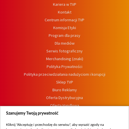
Kariera w TVP
Kontakt
Centrum informacji TVP
Komisja Etyki
Program dla prasy
Dla mediów
Serwis fotograficzny
Merchandising (znaki)
Polityka Prywatności
Polityka przeciwdziałania nadużyciom i korupcji
Sklep TVP
Biuro Reklamy
Oferta Dystrybucyjna
Oferta Handlowa
Dostępność
Szanujemy Twoją prywatność
Moje zgody
Kliknij "Akceptuję i przechodzę do serwisu", aby wyrazić zgody na
Procedura zgłoszeń wewnętrznych