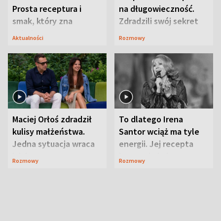
Prosta receptura i
na długowieczność.
smak, który zna
Zdradzili swój sekret
Lubelszczyzna
Aktualności
Rozmowy
Maciej Orłoś zdradził
To dlatego Irena
kulisy małżeństwa.
Santor wciąż ma tyle
Jedna sytuacja wraca
energii. Jej recepta
jak bumerang
jest zaskakująco
Rozmowy
Rozmowy
prosta