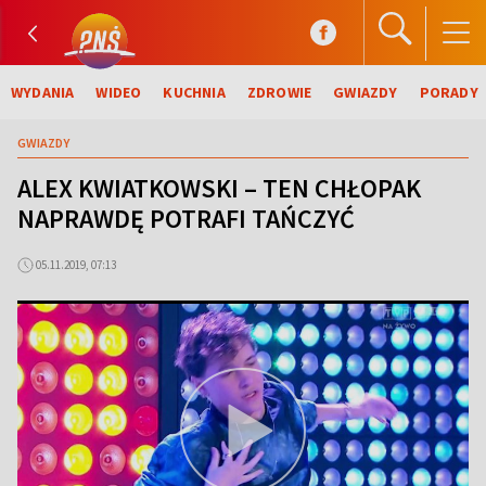
WYDANIA
WIDEO
KUCHNIA
ZDROWIE
GWIAZDY
PORADY
GWIAZDY
ALEX KWIATKOWSKI – TEN CHŁOPAK
NAPRAWDĘ POTRAFI TAŃCZYĆ
05.11.2019, 07:13