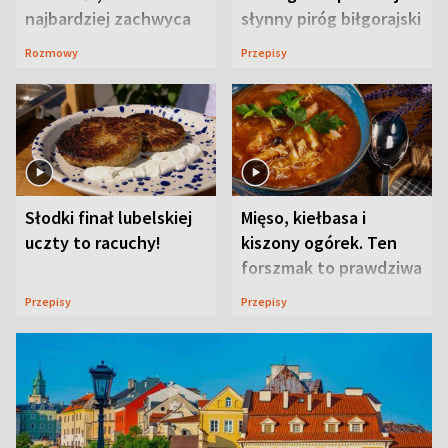
najbardziej zachwyca
słynny piróg biłgorajski
ją w Lublinie
Rozmowy
Przepisy
Słodki finał lubelskiej
Mięso, kiełbasa i
uczty to racuchy!
kiszony ogórek. Ten
forszmak to prawdziwa
uczta
Przepisy
Przepisy