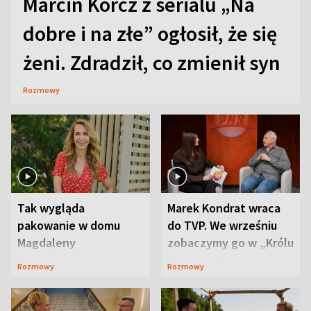
Marcin Korcz z serialu „Na
dobre i na złe” ogłosił, że się
żeni. Zdradził, co zmienił syn
Rozmowy
Tak wygląda
Marek Kondrat wraca
pakowanie w domu
do TVP. We wrześniu
Magdaleny
zobaczymy go w „Królu
Waligórskiej-Lisieckiej.
Maciusiu I”
Rozmowy
Rozmowy
Mąż nie odpuszcza