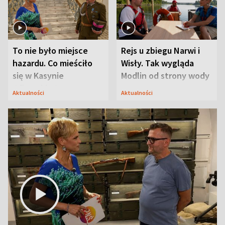
To nie było miejsce
Rejs u zbiegu Narwi i
hazardu. Co mieściło
Wisły. Tak wygląda
się w Kasynie
Modlin od strony wody
Oficerskim?
Aktualności
Aktualności