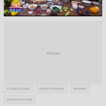
#TOMASZ LEŚNIAK
#SZYBKIE ŚNIADANIE
#RYŻANKA
#MLEKO KOKOSOWE