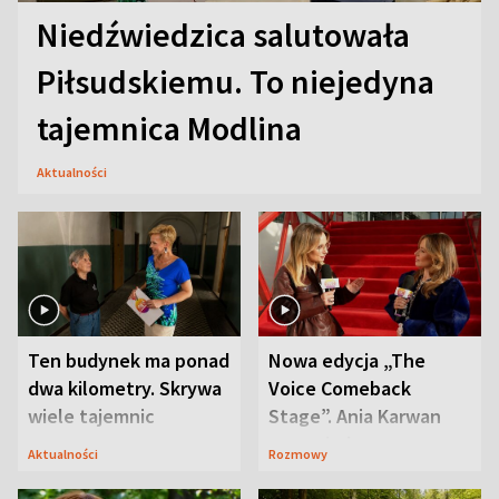
Niedźwiedzica salutowała
Piłsudskiemu. To niejedyna
tajemnica Modlina
Aktualności
Ten budynek ma ponad
Nowa edycja „The
dwa kilometry. Skrywa
Voice Comeback
wiele tajemnic
Stage”. Ania Karwan
zapowiada
Aktualności
Rozmowy
niespodzianki