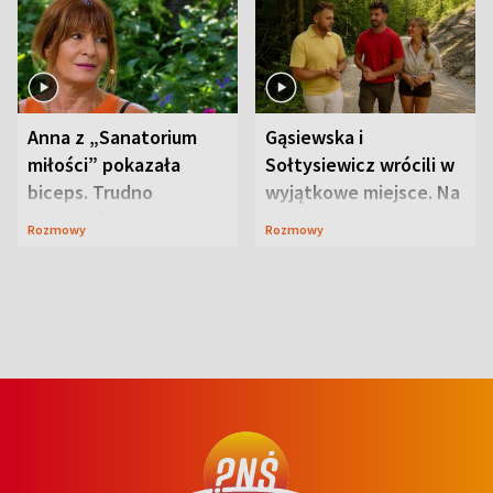
Anna z „Sanatorium
Gąsiewska i
miłości” pokazała
Sołtysiewicz wrócili w
biceps. Trudno
wyjątkowe miejsce. Na
uwierzyć, co przeszła
szlaku czekał
Rozmowy
Rozmowy
wcześniej
niedźwiedź