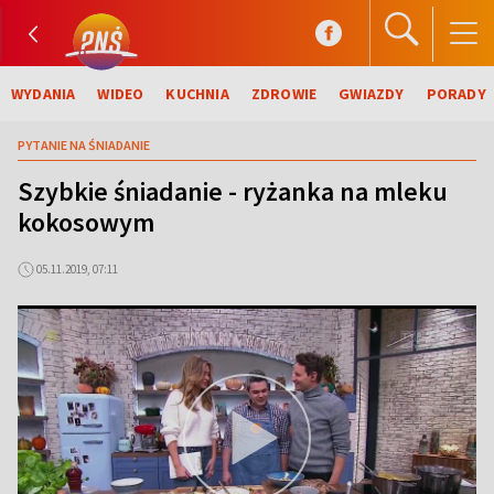
WYDANIA
WIDEO
KUCHNIA
ZDROWIE
GWIAZDY
PORADY
PYTANIE NA ŚNIADANIE
Szybkie śniadanie - ryżanka na mleku
kokosowym
05.11.2019, 07:11