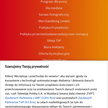
Program dla prasy
Dla mediów
Serwis fotograficzny
Merchandising (znaki)
Polityka Prywatności
Polityka przeciwdziałania nadużyciom i korupcji
Sklep TVP
Biuro Reklamy
Oferta Dystrybucyjna
Oferta Handlowa
Dostępność
Szanujemy Twoją prywatność
Moje zgody
Kliknij "Akceptuję i przechodzę do serwisu", aby wyrazić zgody na
Procedura zgłoszeń wewnętrznych
korzystanie z technologii automatycznego śledzenia i zbierania danych,
dostęp do informacji na Twoim urządzeniu końcowym i ich
przechowywanie oraz na przetwarzanie Twoich danych osobowych przez
nas, czyli Telewizję Polską S.A. w likwidacji (zwaną dalej również „TVP”),
Zaufanych Partnerów z IAB* (1201 firm)
oraz pozostałych
Zaufanych
Partnerów TVP (93 firm)
, w celach marketingowych (w tym do
zautomatyzowanego dopasowania reklam do Twoich zainteresowań i