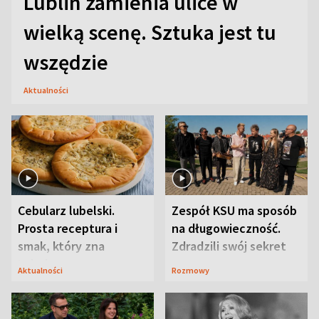
Lublin zamienia ulice w
wielką scenę. Sztuka jest tu
wszędzie
Aktualności
Cebularz lubelski.
Zespół KSU ma sposób
Prosta receptura i
na długowieczność.
smak, który zna
Zdradzili swój sekret
Lubelszczyzna
Aktualności
Rozmowy