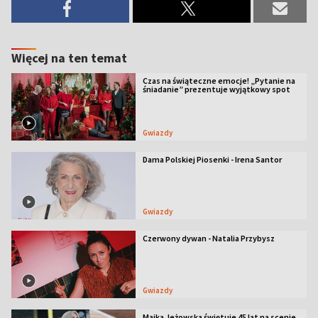
Więcej na ten temat
Czas na świąteczne emocje! „Pytanie na
śniadanie” prezentuje wyjątkowy spot
Gwiazdy
Dama Polskiej Piosenki - Irena Santor
Gwiazdy
Czerwony dywan - Natalia Przybysz
Gwiazdy
Majka Jeżowska świętuje 45 lat na scenie