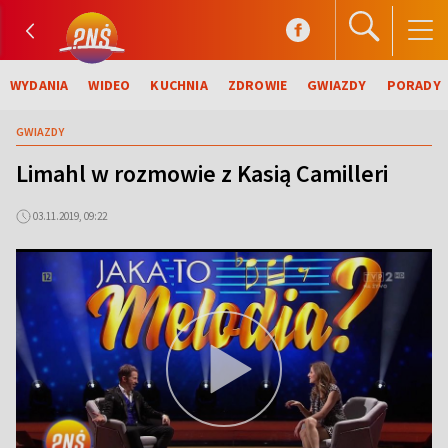
WYDANIA
WIDEO
KUCHNIA
ZDROWIE
GWIAZDY
PORADY
GWIAZDY
Limahl w rozmowie z Kasią Camilleri
03.11.2019, 09:22