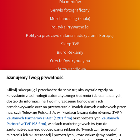
Dla mediów
Serwis fotograficzny
Merchandising (znaki)
Polityka Prywatności
Polityka przeciwdziałania nadużyciom i korupcji
Sklep TVP
Biuro Reklamy
Oferta Dystrybucyjna
Oferta Handlowa
Dostępność
Szanujemy Twoją prywatność
Moje zgody
Kliknij "Akceptuję i przechodzę do serwisu", aby wyrazić zgody na
Procedura zgłoszeń wewnętrznych
korzystanie z technologii automatycznego śledzenia i zbierania danych,
dostęp do informacji na Twoim urządzeniu końcowym i ich
przechowywanie oraz na przetwarzanie Twoich danych osobowych przez
nas, czyli Telewizję Polską S.A. w likwidacji (zwaną dalej również „TVP”),
Zaufanych Partnerów z IAB* (1201 firm)
oraz pozostałych
Zaufanych
Partnerów TVP (93 firm)
, w celach marketingowych (w tym do
zautomatyzowanego dopasowania reklam do Twoich zainteresowań i
mierzenia ich skuteczności) i pozostałych, które wskazujemy poniżej, a