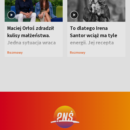
Maciej Orłoś zdradził
To dlatego Irena
kulisy małżeństwa.
Santor wciąż ma tyle
Jedna sytuacja wraca
energii. Jej recepta
jak bumerang
jest zaskakująco
Rozmowy
Rozmowy
prosta