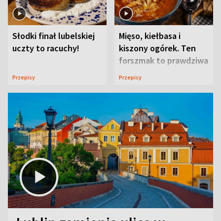
Słodki finał lubelskiej
Mięso, kiełbasa i
uczty to racuchy!
kiszony ogórek. Ten
forszmak to prawdziwa
uczta
Przepisy
Przepisy