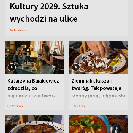
Kultury 2029. Sztuka
wychodzi na ulice
Aktualności
Katarzyna Bujakiewicz
Ziemniaki, kasza i
zdradziła, co
twaróg. Tak powstaje
najbardziej zachwyca
słynny piróg biłgorajski
ją w Lublinie
Rozmowy
Przepisy