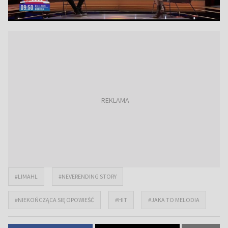
#LIMAHL
#NEVERENDING STORY
#NIEKOŃCZĄCA SIĘ OPOWIEŚĆ
#HIT
#JAKA TO MELODIA