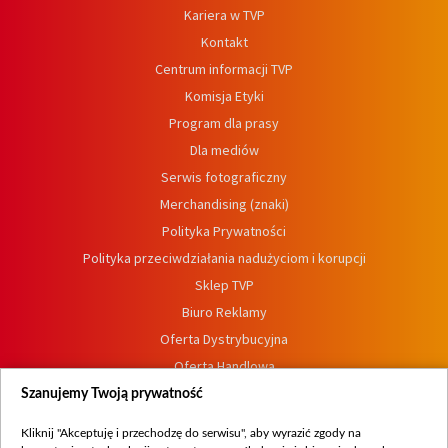
Kariera w TVP
Kontakt
Centrum informacji TVP
Komisja Etyki
Program dla prasy
Dla mediów
Serwis fotograficzny
Merchandising (znaki)
Polityka Prywatności
Polityka przeciwdziałania nadużyciom i korupcji
Sklep TVP
Biuro Reklamy
Oferta Dystrybucyjna
Oferta Handlowa
Dostępność
Szanujemy Twoją prywatność
Moje zgody
Kliknij "Akceptuję i przechodzę do serwisu", aby wyrazić zgody na
Procedura zgłoszeń wewnętrznych