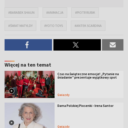
#BARABEK SHAUN
#ANIMACJA
#PIOTR RUBIK
#ŚWIAT MATYLDY
#YOTO TOYS
#ANTEK SCARDINA
Więcej na ten temat
Czas na świąteczne emocje! „Pytanie na
śniadanie” prezentuje wyjątkowy spot
Gwiazdy
Dama Polskiej Piosenki - Irena Santor
Gwiazdy