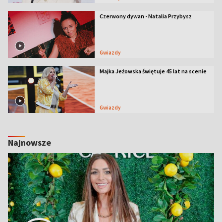
Czerwony dywan - Natalia Przybysz
Gwiazdy
Majka Jeżowska świętuje 45 lat na scenie
Gwiazdy
Najnowsze