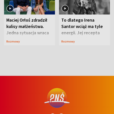
Maciej Orłoś zdradził
To dlatego Irena
kulisy małżeństwa.
Santor wciąż ma tyle
Jedna sytuacja wraca
energii. Jej recepta
jak bumerang
jest zaskakująco
Rozmowy
Rozmowy
prosta