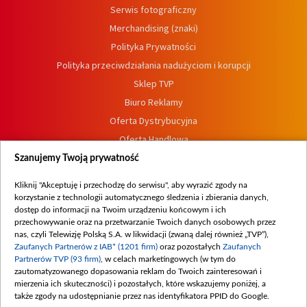
Serwis fotograficzny
Merchandising (znaki)
Polityka Prywatności
Polityka przeciwdziałania nadużyciom i korupcji
Sklep TVP
Biuro Reklamy
Oferta Dystrybucyjna
Oferta Handlowa
Dostępność
Szanujemy Twoją prywatność
Moje zgody
Kliknij "Akceptuję i przechodzę do serwisu", aby wyrazić zgody na
Procedura zgłoszeń wewnętrznych
korzystanie z technologii automatycznego śledzenia i zbierania danych,
dostęp do informacji na Twoim urządzeniu końcowym i ich
przechowywanie oraz na przetwarzanie Twoich danych osobowych przez
nas, czyli Telewizję Polską S.A. w likwidacji (zwaną dalej również „TVP”),
Zaufanych Partnerów z IAB* (1201 firm)
oraz pozostałych
Zaufanych
Partnerów TVP (93 firm)
, w celach marketingowych (w tym do
zautomatyzowanego dopasowania reklam do Twoich zainteresowań i
mierzenia ich skuteczności) i pozostałych, które wskazujemy poniżej, a
także zgody na udostępnianie przez nas identyfikatora PPID do Google.