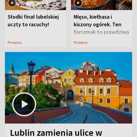
Słodki finał lubelskiej
Mięso, kiełbasa i
uczty to racuchy!
kiszony ogórek. Ten
forszmak to prawdziwa
uczta
Przepisy
Przepisy
Lublin zamienia ulice w