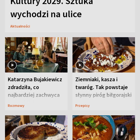
Kultury 2029. Sztuka
wychodzi na ulice
Aktualności
Katarzyna Bujakiewicz
Ziemniaki, kasza i
zdradziła, co
twaróg. Tak powstaje
najbardziej zachwyca
słynny piróg biłgorajski
ją w Lublinie
Rozmowy
Przepisy