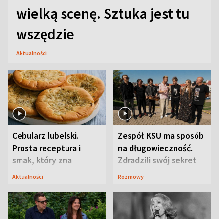
wielką scenę. Sztuka jest tu
wszędzie
Aktualności
Cebularz lubelski.
Zespół KSU ma sposób
Prosta receptura i
na długowieczność.
smak, który zna
Zdradzili swój sekret
Lubelszczyzna
Aktualności
Rozmowy