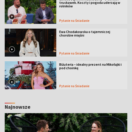
truskawek. Koszty i pogoda uderzają w
rolników
Pytanie na Śniadanie
Ewa Chodakowska o tajemniczej
chorobie mięśni
Pytanie na Śniadanie
Biżuteria – idealny prezent na Mikołajki i
pod choinkę
Pytanie na Śniadanie
Najnowsze