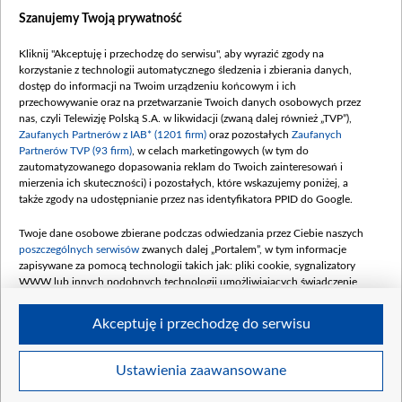
Dostępność
Szanujemy Twoją prywatność
Moje zgody
Kliknij "Akceptuję i przechodzę do serwisu", aby wyrazić zgody na
Procedura zgłoszeń wewnętrznych
korzystanie z technologii automatycznego śledzenia i zbierania danych,
dostęp do informacji na Twoim urządzeniu końcowym i ich
przechowywanie oraz na przetwarzanie Twoich danych osobowych przez
nas, czyli Telewizję Polską S.A. w likwidacji (zwaną dalej również „TVP”),
Zaufanych Partnerów z IAB* (1201 firm)
oraz pozostałych
Zaufanych
Partnerów TVP (93 firm)
, w celach marketingowych (w tym do
zautomatyzowanego dopasowania reklam do Twoich zainteresowań i
mierzenia ich skuteczności) i pozostałych, które wskazujemy poniżej, a
także zgody na udostępnianie przez nas identyfikatora PPID do Google.
Twoje dane osobowe zbierane podczas odwiedzania przez Ciebie naszych
poszczególnych serwisów
zwanych dalej „Portalem”, w tym informacje
zapisywane za pomocą technologii takich jak: pliki cookie, sygnalizatory
WWW lub innych podobnych technologii umożliwiających świadczenie
dopasowanych i bezpiecznych usług, personalizację treści oraz reklam,
udostępnianie funkcji mediów społecznościowych oraz analizowanie ruchu
Akceptuję i przechodzę do serwisu
w Internecie.
Twoje dane osobowe zbierane podczas odwiedzania przez Ciebie
Ustawienia zaawansowane
poszczególnych serwisów
na Portalu, takie jak adresy IP, identyfikatory
© 2026 Telewizja Polska S. A. w likwidacji
Twoich urządzeń końcowych i identyfikatory plików cookie, informacje o