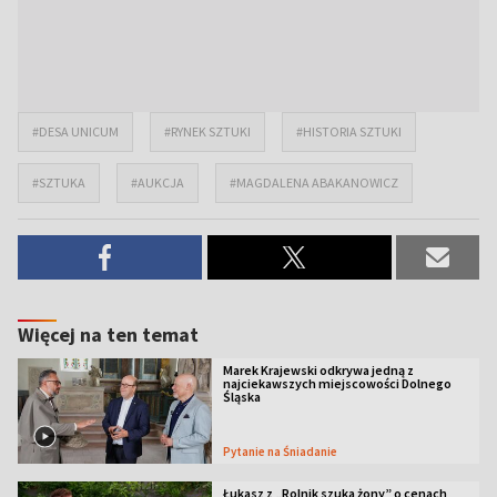
#DESA UNICUM
#RYNEK SZTUKI
#HISTORIA SZTUKI
#SZTUKA
#AUKCJA
#MAGDALENA ABAKANOWICZ
Więcej na ten temat
Marek Krajewski odkrywa jedną z
najciekawszych miejscowości Dolnego
Śląska
Pytanie na Śniadanie
Łukasz z „Rolnik szuka żony” o cenach