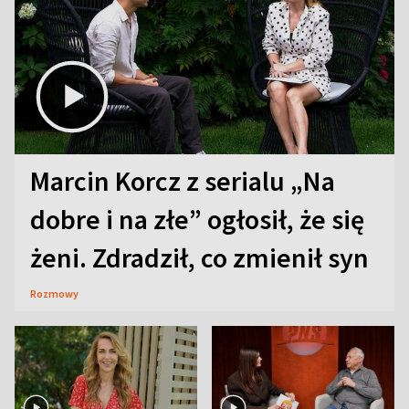
Marcin Korcz z serialu „Na
dobre i na złe” ogłosił, że się
żeni. Zdradził, co zmienił syn
Rozmowy