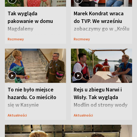
Tak wygląda
Marek Kondrat wraca
pakowanie w domu
do TVP. We wrześniu
Magdaleny
zobaczymy go w „Królu
Waligórskiej-Lisieckiej.
Maciusiu I”
Rozmowy
Rozmowy
Mąż nie odpuszcza
To nie było miejsce
Rejs u zbiegu Narwi i
hazardu. Co mieściło
Wisły. Tak wygląda
się w Kasynie
Modlin od strony wody
Oficerskim?
Aktualności
Aktualności