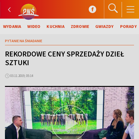
WYDANIA
WIDEO
KUCHNIA
ZDROWIE
GWIAZDY
PORADY
PYTANIE NA ŚNIADANIE
REKORDOWE CENY SPRZEDAŻY DZIEŁ
SZTUKI
03.11.2019, 05:14