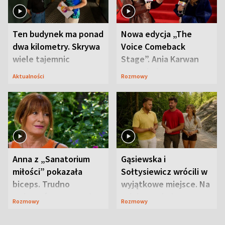
Ten budynek ma ponad
Nowa edycja „The
dwa kilometry. Skrywa
Voice Comeback
wiele tajemnic
Stage”. Ania Karwan
zapowiada
Aktualności
Rozmowy
niespodzianki
Anna z „Sanatorium
Gąsiewska i
miłości” pokazała
Sołtysiewicz wrócili w
biceps. Trudno
wyjątkowe miejsce. Na
uwierzyć, co przeszła
szlaku czekał
Rozmowy
Rozmowy
wcześniej
niedźwiedź