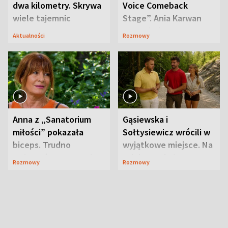
dwa kilometry. Skrywa
Voice Comeback
wiele tajemnic
Stage”. Ania Karwan
zapowiada
Aktualności
Rozmowy
niespodzianki
Anna z „Sanatorium
Gąsiewska i
miłości” pokazała
Sołtysiewicz wrócili w
biceps. Trudno
wyjątkowe miejsce. Na
uwierzyć, co przeszła
szlaku czekał
Rozmowy
Rozmowy
wcześniej
niedźwiedź