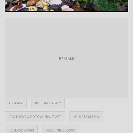
#GULASZ
#MICHAŁ BAŁAZY
#GOTOWI DO GOTOWANIA. START
#GULASZ MIĘSNY
#GULASZ JARSKI
#KUCHNIA SŁODKA