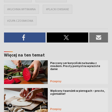
#KUCHNIA WYTRAWNA
#PLACKI OWSIANE
#ZUPA CZOSNKOWA
Więcej na ten temat
Pieczony ser koryciński na buraku z
miodem. Prosty pomysł na wyraziste
danie
Przepisy
Wędzony twarożek w pierogach – prosto,
a genialnie!
Przepisy