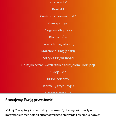
Kariera w TVP
Kontakt
Centrum informacji TVP
Komisja Etyki
Program dla prasy
Dla mediów
Serwis fotograficzny
Merchandising (znaki)
Polityka Prywatności
Polityka przeciwdziałania nadużyciom i korupcji
Sklep TVP
Biuro Reklamy
Oferta Dystrybucyjna
Oferta Handlowa
Dostępność
Szanujemy Twoją prywatność
Moje zgody
Kliknij "Akceptuję i przechodzę do serwisu", aby wyrazić zgody na
Procedura zgłoszeń wewnętrznych
korzystanie z technologii automatycznego śledzenia i zbierania danych,