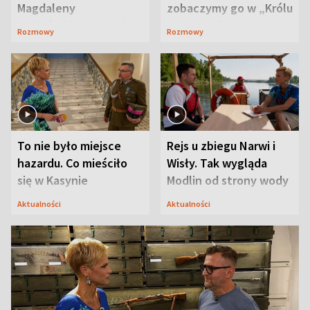
Magdaleny
zobaczymy go w „Królu
Waligórskiej-Lisieckiej.
Maciusiu I”
Rozmowy
Rozmowy
Mąż nie odpuszcza
To nie było miejsce
Rejs u zbiegu Narwi i
hazardu. Co mieściło
Wisły. Tak wygląda
się w Kasynie
Modlin od strony wody
Oficerskim?
Aktualności
Aktualności