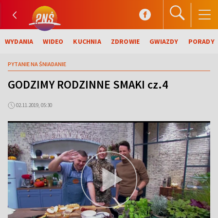
WYDANIA
WIDEO
KUCHNIA
ZDROWIE
GWIAZDY
PORADY
PYTANIE NA ŚNIADANIE
GODZIMY RODZINNE SMAKI cz.4
02.11.2019, 05:30