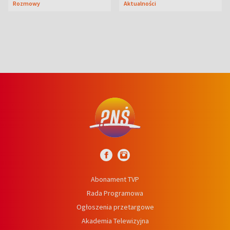
Rozmowy
Aktualności
niedźwiedź
Abonament TVP
Rada Programowa
Ogłoszenia przetargowe
Akademia Telewizyjna