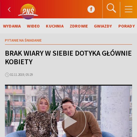
WYDANIA
WIDEO
KUCHNIA
ZDROWIE
GWIAZDY
PORADY
PYTANIE NA ŚNIADANIE
BRAK WIARY W SIEBIE DOTYKA GŁÓWNIE
KOBIETY
02.11.2019, 05:29