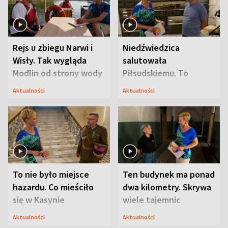
Rejs u zbiegu Narwi i
Niedźwiedzica
Wisły. Tak wygląda
salutowała
Modlin od strony wody
Piłsudskiemu. To
niejedyna tajemnica
Aktualności
Aktualności
Modlina
To nie było miejsce
Ten budynek ma ponad
hazardu. Co mieściło
dwa kilometry. Skrywa
się w Kasynie
wiele tajemnic
Oficerskim?
Aktualności
Aktualności