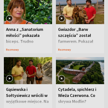
Anna z „Sanatorium
Gwiazdor „Barw
miłości” pokazała
szczęścia” został
biceps. Trudno
farmerem. Pokazał
uwierzyć, co przeszła
swoje niezwykłe
Rozmowy
Rozmowy
wcześniej
ranczo
Gąsiewska i
Cytadela, spichlerz i
Sołtysiewicz wrócili w
Wieża Czerwona. Co
wyjątkowe miejsce. Na
skrywa Modlin?
szlaku czekał