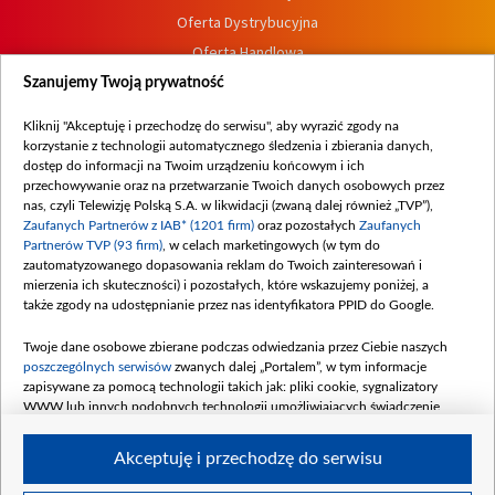
Oferta Dystrybucyjna
Oferta Handlowa
Dostępność
Szanujemy Twoją prywatność
Moje zgody
Kliknij "Akceptuję i przechodzę do serwisu", aby wyrazić zgody na
Procedura zgłoszeń wewnętrznych
korzystanie z technologii automatycznego śledzenia i zbierania danych,
dostęp do informacji na Twoim urządzeniu końcowym i ich
przechowywanie oraz na przetwarzanie Twoich danych osobowych przez
nas, czyli Telewizję Polską S.A. w likwidacji (zwaną dalej również „TVP”),
Zaufanych Partnerów z IAB* (1201 firm)
oraz pozostałych
Zaufanych
Partnerów TVP (93 firm)
, w celach marketingowych (w tym do
zautomatyzowanego dopasowania reklam do Twoich zainteresowań i
mierzenia ich skuteczności) i pozostałych, które wskazujemy poniżej, a
także zgody na udostępnianie przez nas identyfikatora PPID do Google.
Twoje dane osobowe zbierane podczas odwiedzania przez Ciebie naszych
poszczególnych serwisów
zwanych dalej „Portalem”, w tym informacje
zapisywane za pomocą technologii takich jak: pliki cookie, sygnalizatory
WWW lub innych podobnych technologii umożliwiających świadczenie
dopasowanych i bezpiecznych usług, personalizację treści oraz reklam,
udostępnianie funkcji mediów społecznościowych oraz analizowanie ruchu
Akceptuję i przechodzę do serwisu
w Internecie.