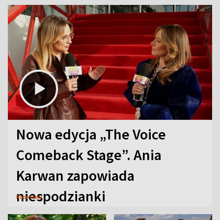
Nowa edycja „The Voice
Comeback Stage”. Ania
Karwan zapowiada
niespodzianki
Rozmowy