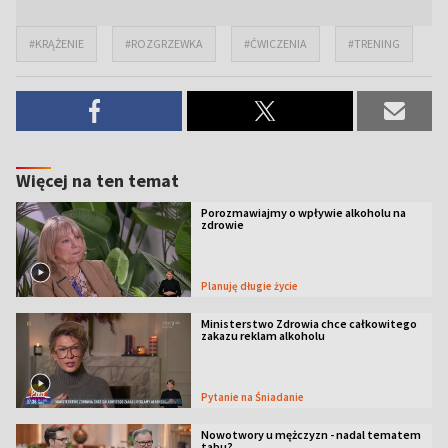
#KRĄŻENIE
#ROZGRZEWKA
#ĆWICZENIA
#TRENING
Więcej na ten temat
Porozmawiajmy o wpływie alkoholu na
zdrowie
Planuję długie życie
Ministerstwo Zdrowia chce całkowitego
zakazu reklam alkoholu
Pytanie na Śniadanie
Nowotwory u mężczyzn - nadal tematem
tabu?