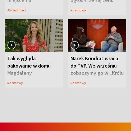
miejsce na
ogłosił, że się żeni.
wypoczynek
Zdradził, co zmienił
Aktualności
Rozmowy
syn
Tak wygląda
Marek Kondrat wraca
pakowanie w domu
do TVP. We wrześniu
Magdaleny
zobaczymy go w „Królu
Waligórskiej-Lisieckiej.
Maciusiu I”
Rozmowy
Rozmowy
Mąż nie odpuszcza