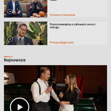
Pytanie na Śniadanie
Porozmawiajmy o zdrowym sercu i
mózgu
Planuję długie życie
Najnowsze