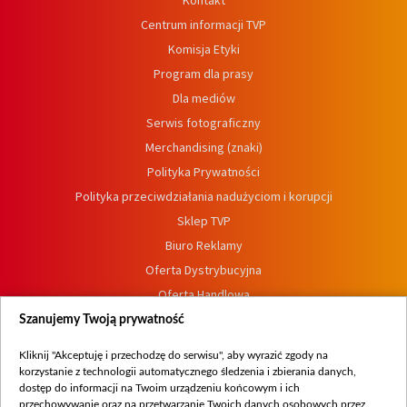
Kontakt
Centrum informacji TVP
Komisja Etyki
Program dla prasy
Dla mediów
Serwis fotograficzny
Merchandising (znaki)
Polityka Prywatności
Polityka przeciwdziałania nadużyciom i korupcji
Sklep TVP
Biuro Reklamy
Oferta Dystrybucyjna
Oferta Handlowa
Dostępność
Szanujemy Twoją prywatność
Moje zgody
Kliknij "Akceptuję i przechodzę do serwisu", aby wyrazić zgody na
Procedura zgłoszeń wewnętrznych
korzystanie z technologii automatycznego śledzenia i zbierania danych,
dostęp do informacji na Twoim urządzeniu końcowym i ich
przechowywanie oraz na przetwarzanie Twoich danych osobowych przez