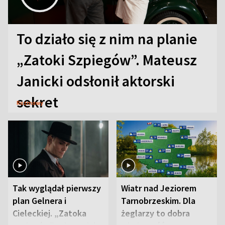
To działo się z nim na planie
„Zatoki Szpiegów”. Mateusz
Janicki odsłonił aktorski
sekret
Rozmowy
Tak wyglądał pierwszy
Wiatr nad Jeziorem
plan Gelnera i
Tarnobrzeskim. Dla
Cieleckiej. „Zatoka
żeglarzy to dobra