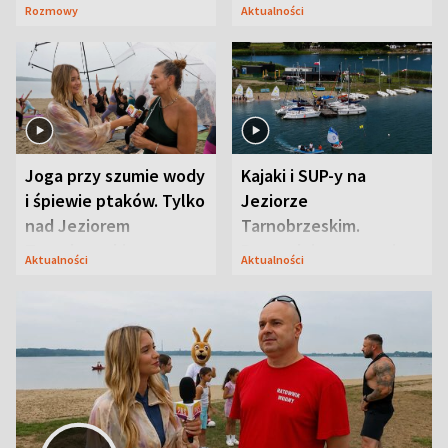
szpiegów” od razu ich
wiadomość
Rozmowy
Aktualności
zaskoczyła
Joga przy szumie wody
Kajaki i SUP-y na
i śpiewie ptaków. Tylko
Jeziorze
nad Jeziorem
Tarnobrzeskim.
Tarnobrzeskim
Przyrodnicy zwracają
Aktualności
Aktualności
uwagę na coś jeszcze