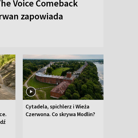
The Voice Comeback
arwan zapowiada
Cytadela, spichlerz i Wieża
ce.
Czerwona. Co skrywa Modlin?
edź