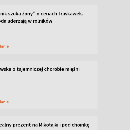
lnik szuka żony” o cenach truskawek.
oda uderzają w rolników
danie
ska o tajemniczej chorobie mięśni
danie
dealny prezent na Mikołajki i pod choinkę