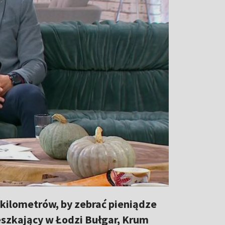
kilometrów, by zebrać pieniądze
ieszkający w Łodzi Bułgar, Krum