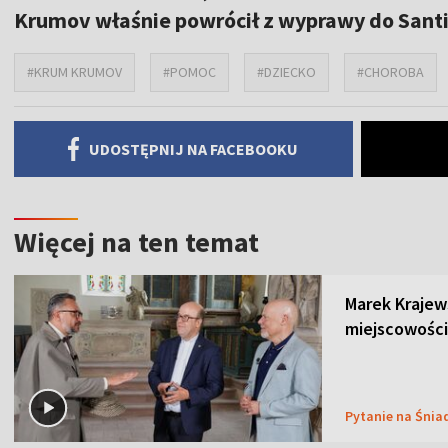
Krumov właśnie powrócił z wyprawy do Santi
#KRUM KRUMOV
#POMOC
#DZIECKO
#CHOROBA
UDOSTĘPNIJ NA FACEBOOKU
Więcej na ten temat
Marek Krajew
miejscowości
Pytanie na Śnia