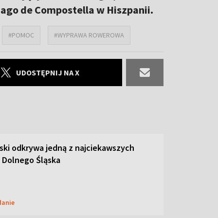
ago de Compostella w Hiszpanii.
#POMOC
#WYPRAWA ROWEROWA
UDOSTĘPNIJ NA X
ski odkrywa jedną z najciekawszych
 Dolnego Śląska
danie