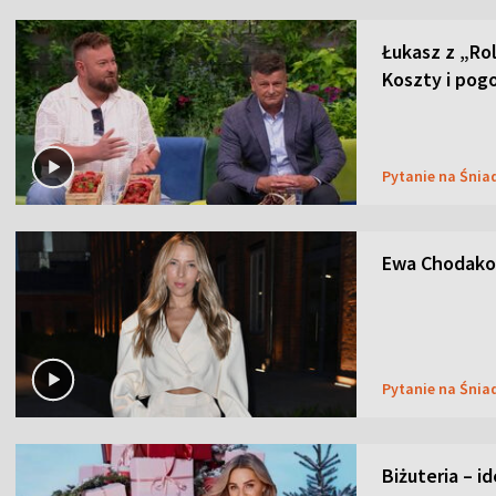
Łukasz z „Ro
Koszty i pog
Pytanie na Śnia
Ewa Chodakow
Pytanie na Śnia
Biżuteria – i