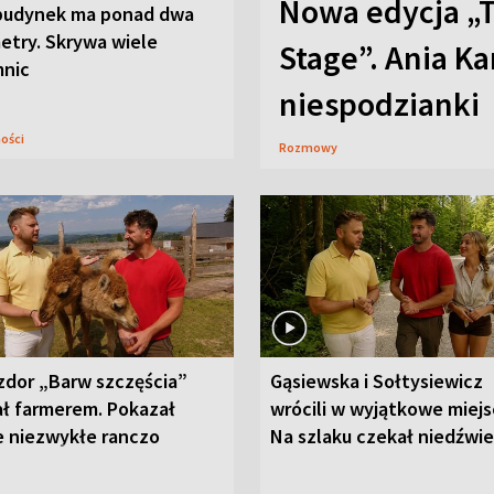
Nowa edycja „
budynek ma ponad dwa
etry. Skrywa wiele
Stage”. Ania K
mnic
niespodzianki
ności
Rozmowy
zdor „Barw szczęścia”
Gąsiewska i Sołtysiewicz
ał farmerem. Pokazał
wrócili w wyjątkowe miejs
e niezwykłe ranczo
Na szlaku czekał niedźwi