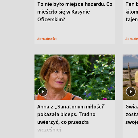
To nie było miejsce hazardu. Co
Ten 
mieściło się w Kasynie
kilom
Oficerskim?
taje
Aktualności
Aktual
Anna z „Sanatorium miłości”
Gwia
pokazała biceps. Trudno
zost
uwierzyć, co przeszła
swoj
wcześniej