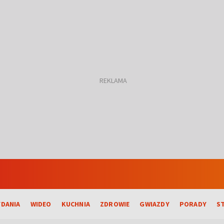
DANIA
WIDEO
KUCHNIA
ZDROWIE
GWIAZDY
PORADY
S