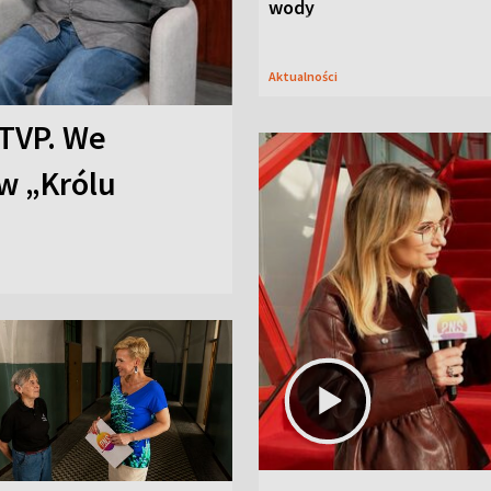
wody
Aktualności
TVP. We
w „Królu