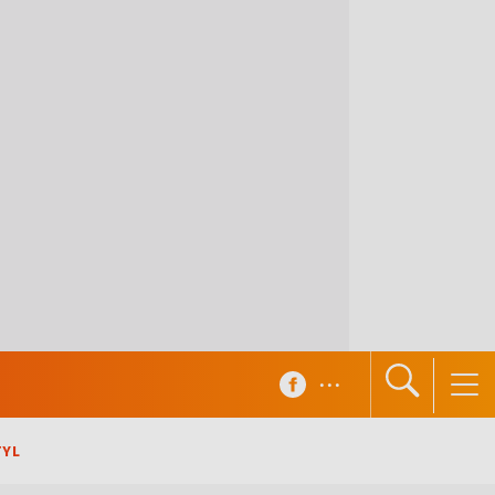
...
TYL