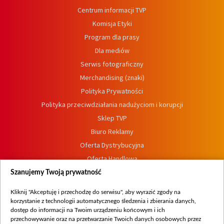
Centrum informacji TVP
Komisja Etyki
Program dla prasy
Dla mediów
Serwis fotograficzny
Merchandising (znaki)
Polityka Prywatności
Polityka przeciwdziałania nadużyciom i korupcji
Sklep TVP
Biuro Reklamy
Oferta Dystrybucyjna
Oferta Handlowa
Dostępność
Szanujemy Twoją prywatność
Moje zgody
Kliknij "Akceptuję i przechodzę do serwisu", aby wyrazić zgody na
Procedura zgłoszeń wewnętrznych
korzystanie z technologii automatycznego śledzenia i zbierania danych,
dostęp do informacji na Twoim urządzeniu końcowym i ich
przechowywanie oraz na przetwarzanie Twoich danych osobowych przez