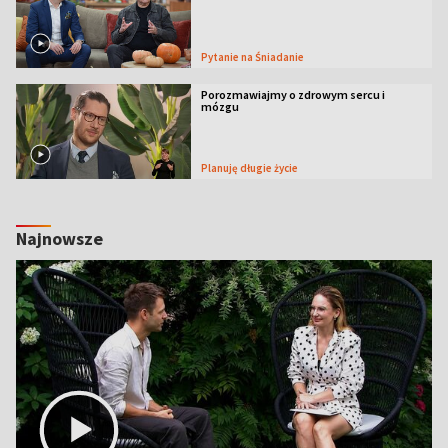
Pytanie na Śniadanie
Porozmawiajmy o zdrowym sercu i
mózgu
Planuję długie życie
Najnowsze