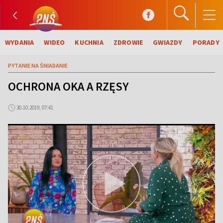
WYDANIA
WIDEO
KUCHNIA
ZDROWIE
GWIAZDY
PORADY
PYTANIE NA ŚNIADANIE
OCHRONA OKA A RZĘSY
30.10.2019, 07:41