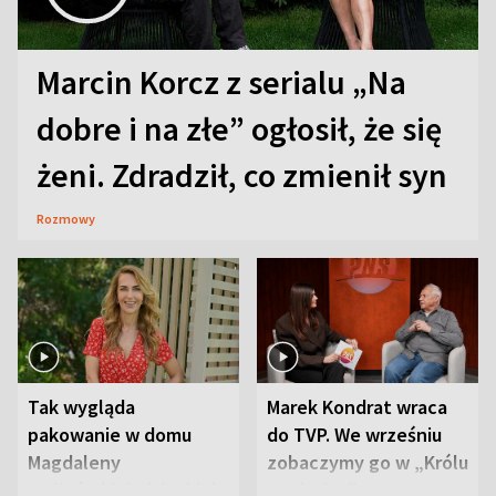
Marcin Korcz z serialu „Na
dobre i na złe” ogłosił, że się
żeni. Zdradził, co zmienił syn
Rozmowy
Tak wygląda
Marek Kondrat wraca
pakowanie w domu
do TVP. We wrześniu
Magdaleny
zobaczymy go w „Królu
Waligórskiej-Lisieckiej.
Maciusiu I”