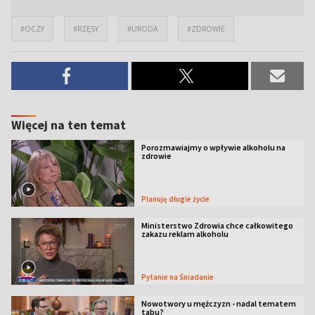
#OCZY
#RZĘSY
#URODA
#ZDROWIE
Więcej na ten temat
Porozmawiajmy o wpływie alkoholu na
zdrowie
Planuję długie życie
Ministerstwo Zdrowia chce całkowitego
zakazu reklam alkoholu
Pytanie na Śniadanie
Nowotwory u mężczyzn - nadal tematem
tabu?