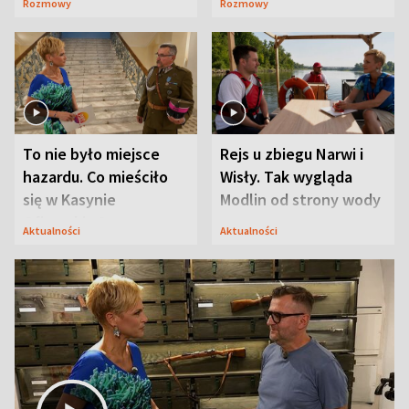
Rozmowy
Rozmowy
Mąż nie odpuszcza
To nie było miejsce
Rejs u zbiegu Narwi i
hazardu. Co mieściło
Wisły. Tak wygląda
się w Kasynie
Modlin od strony wody
Oficerskim?
Aktualności
Aktualności