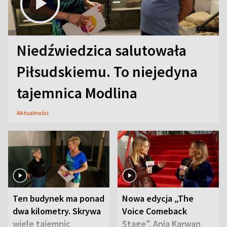
Niedźwiedzica salutowała
Piłsudskiemu. To niejedyna
tajemnica Modlina
Aktualności
Ten budynek ma ponad
Nowa edycja „The
dwa kilometry. Skrywa
Voice Comeback
wiele tajemnic
Stage”. Ania Karwan