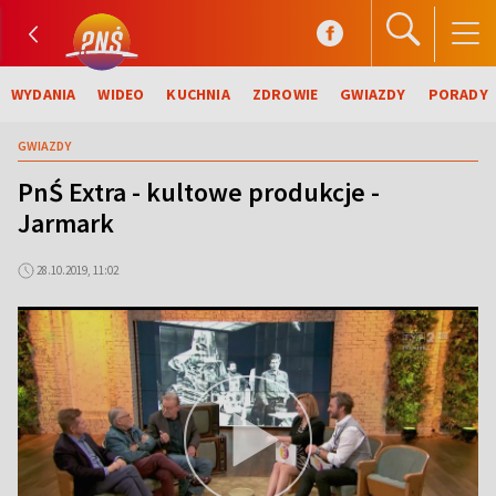
WYDANIA
WIDEO
KUCHNIA
ZDROWIE
GWIAZDY
PORADY
GWIAZDY
PnŚ Extra - kultowe produkcje -
Jarmark
28.10.2019, 11:02