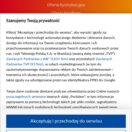
Oferta Dystrybucyjna
Oferta Handlowa
Dostępność
Szanujemy Twoją prywatność
Moje zgody
Kliknij "Akceptuję i przechodzę do serwisu", aby wyrazić zgody na
Procedura zgłoszeń wewnętrznych
korzystanie z technologii automatycznego śledzenia i zbierania danych,
dostęp do informacji na Twoim urządzeniu końcowym i ich
przechowywanie oraz na przetwarzanie Twoich danych osobowych przez
nas, czyli Telewizję Polską S.A. w likwidacji (zwaną dalej również „TVP”),
Zaufanych Partnerów z IAB* (1201 firm)
oraz pozostałych
Zaufanych
Partnerów TVP (93 firm)
, w celach marketingowych (w tym do
zautomatyzowanego dopasowania reklam do Twoich zainteresowań i
mierzenia ich skuteczności) i pozostałych, które wskazujemy poniżej, a
także zgody na udostępnianie przez nas identyfikatora PPID do Google.
Twoje dane osobowe zbierane podczas odwiedzania przez Ciebie naszych
poszczególnych serwisów
zwanych dalej „Portalem”, w tym informacje
zapisywane za pomocą technologii takich jak: pliki cookie, sygnalizatory
WWW lub innych podobnych technologii umożliwiających świadczenie
dopasowanych i bezpiecznych usług, personalizację treści oraz reklam,
udostępnianie funkcji mediów społecznościowych oraz analizowanie ruchu
Akceptuję i przechodzę do serwisu
w Internecie.