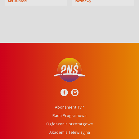
Aktualności
Rozmowy
syn
Abonament TVP
Rada Programowa
Ogłoszenia przetargowe
Akademia Telewizyjna