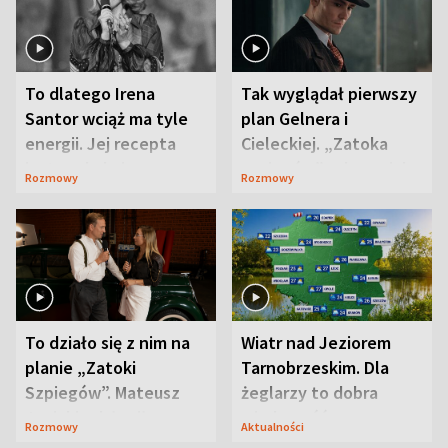
To dlatego Irena
Tak wyglądał pierwszy
Santor wciąż ma tyle
plan Gelnera i
energii. Jej recepta
Cieleckiej. „Zatoka
jest zaskakująco
szpiegów” od razu ich
Rozmowy
Rozmowy
prosta
zaskoczyła
To działo się z nim na
Wiatr nad Jeziorem
planie „Zatoki
Tarnobrzeskim. Dla
Szpiegów”. Mateusz
żeglarzy to dobra
Janicki odsłonił
wiadomość
Rozmowy
Aktualności
aktorski sekret