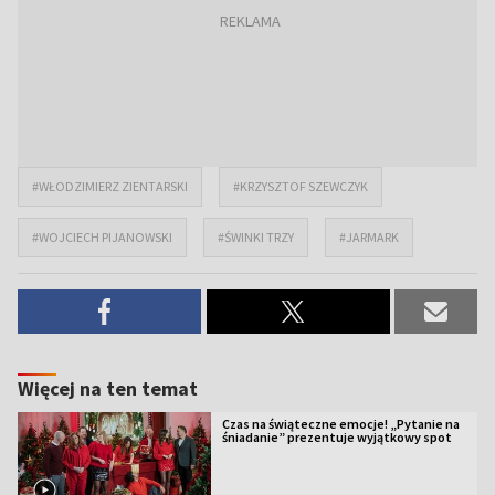
#WŁODZIMIERZ ZIENTARSKI
#KRZYSZTOF SZEWCZYK
#WOJCIECH PIJANOWSKI
#ŚWINKI TRZY
#JARMARK
Więcej na ten temat
Czas na świąteczne emocje! „Pytanie na
śniadanie” prezentuje wyjątkowy spot