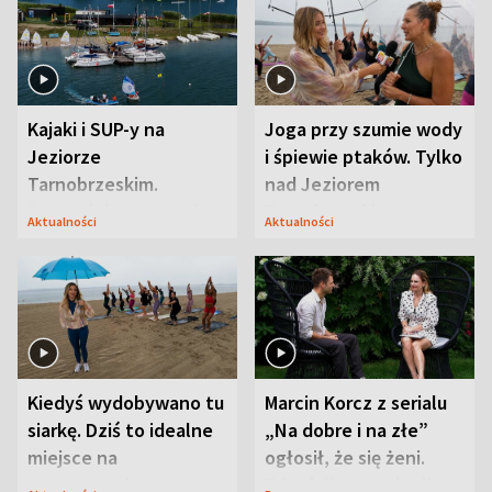
Kajaki i SUP-y na
Joga przy szumie wody
Jeziorze
i śpiewie ptaków. Tylko
Tarnobrzeskim.
nad Jeziorem
Przyrodnicy zwracają
Tarnobrzeskim
Aktualności
Aktualności
uwagę na coś jeszcze
Kiedyś wydobywano tu
Marcin Korcz z serialu
siarkę. Dziś to idealne
„Na dobre i na złe”
miejsce na
ogłosił, że się żeni.
wypoczynek
Zdradził, co zmienił