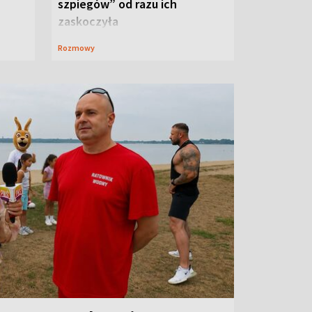
szpiegów” od razu ich
zaskoczyła
Rozmowy