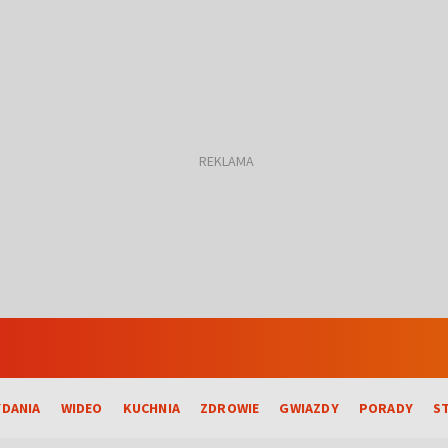
DANIA
WIDEO
KUCHNIA
ZDROWIE
GWIAZDY
PORADY
S