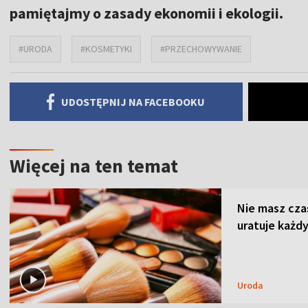
pamiętajmy o zasady ekonomii i ekologii.
#URODA
#KOSMETYKI
#PRZECHOWYWANIE
UDOSTĘPNIJ NA FACEBOOKU
Więcej na ten temat
Nie masz cza
uratuje każdy
Uroda