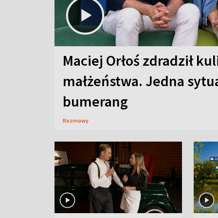
Maciej Orłoś zdradził kul
małżeństwa. Jedna sytua
bumerang
Rozmowy