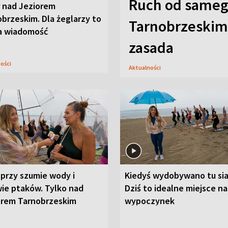
Ruch od sameg
r nad Jeziorem
brzeskim. Dla żeglarzy to
Tarnobrzeskim,
a wiadomość
zasada
ności
Aktualności
przy szumie wody i
Kiedyś wydobywano tu sia
ie ptaków. Tylko nad
Dziś to idealne miejsce na
orem Tarnobrzeskim
wypoczynek