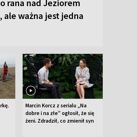
o rana nad Jeziorem
 ale ważna jest jedna
rkę.
Marcin Korcz z serialu „Na
dobre i na złe” ogłosił, że się
żeni. Zdradził, co zmienił syn