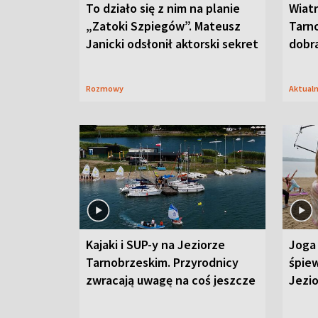
To działo się z nim na planie
Wiat
„Zatoki Szpiegów”. Mateusz
Tarno
Janicki odsłonił aktorski sekret
dobr
Rozmowy
Aktual
Kajaki i SUP-y na Jeziorze
Joga 
Tarnobrzeskim. Przyrodnicy
śpiew
zwracają uwagę na coś jeszcze
Jezi