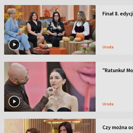
Finał 8. edyc
Uroda
"Ratunku! Moj
Uroda
Czy można od