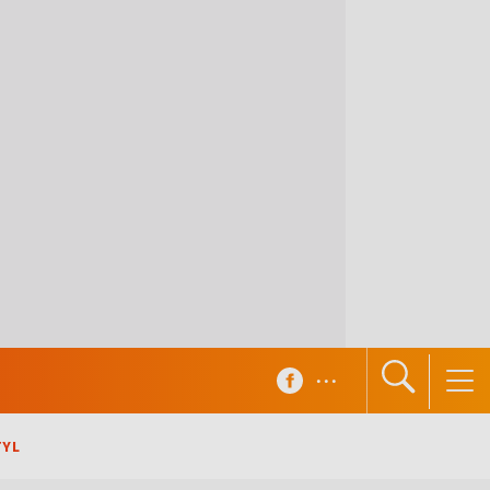
...
TYL