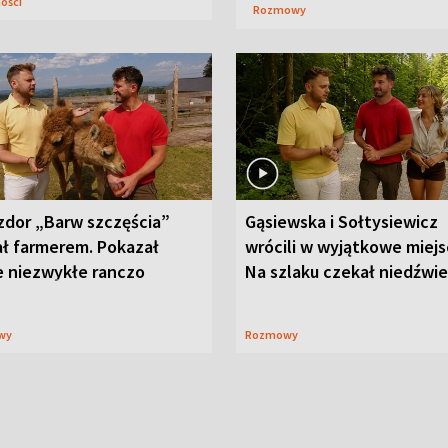
ności
Rozmowy
zdor „Barw szczęścia”
Gąsiewska i Sołtysiewicz
ał farmerem. Pokazał
wrócili w wyjątkowe miejs
e niezwykłe ranczo
Na szlaku czekał niedźwi
wy
Rozmowy