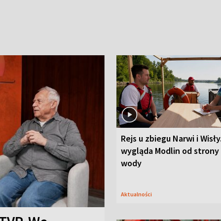
Rejs u zbiegu Narwi i Wisły
wygląda Modlin od strony
wody
Aktualności