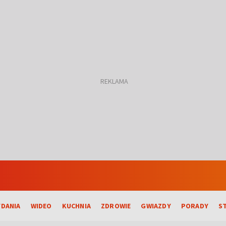
DANIA
WIDEO
KUCHNIA
ZDROWIE
GWIAZDY
PORADY
S