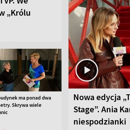
TVP. We
w „Królu
Nowa edycja „
budynek ma ponad dwa
etry. Skrywa wiele
Stage”. Ania K
mnic
niespodzianki