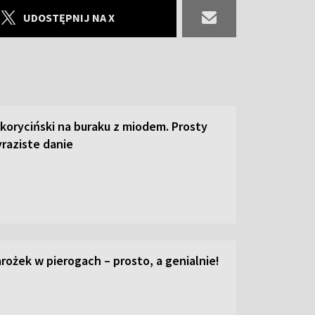
UDOSTĘPNIJ NA X
 koryciński na buraku z miodem. Prosty
raziste danie
ożek w pierogach – prosto, a genialnie!