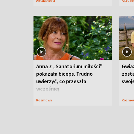
Aktualności
Aktual
Anna z „Sanatorium miłości”
Gwia
pokazała biceps. Trudno
zost
uwierzyć, co przeszła
swoj
wcześniej
Rozmowy
Rozmo