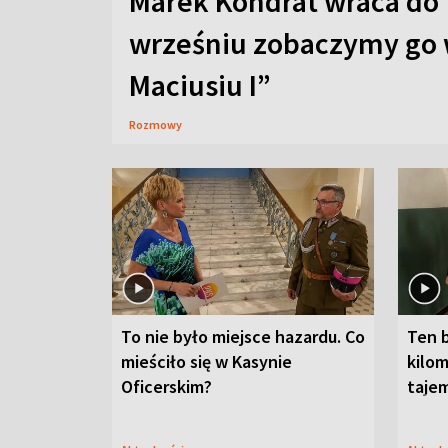
Marek Kondrat wraca do 
wrześniu zobaczymy go 
Maciusiu I”
Rozmowy
To nie było miejsce hazardu. Co
Ten 
mieściło się w Kasynie
kilom
Oficerskim?
taje