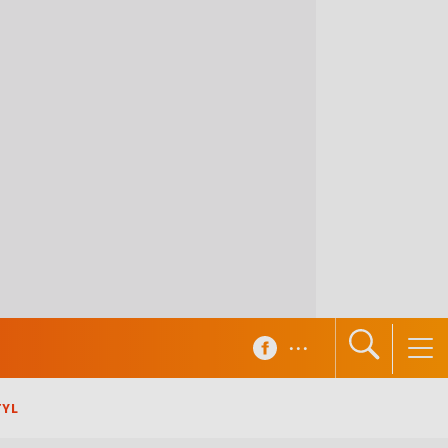
...
TYL