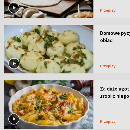
Przepisy
Domowe pyzy 
obiad
Przepisy
Za dużo ugo
zrobi z niego
Przepisy