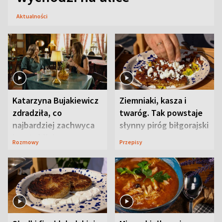
Aktualności
Katarzyna Bujakiewicz
Ziemniaki, kasza i
zdradziła, co
twaróg. Tak powstaje
najbardziej zachwyca
słynny piróg biłgorajski
ją w Lublinie
Rozmowy
Przepisy