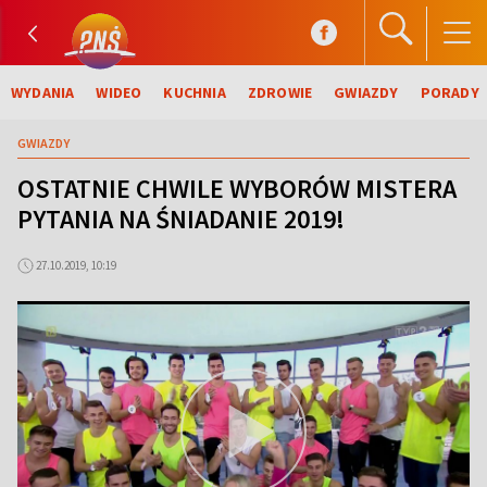
WYDANIA
WIDEO
KUCHNIA
ZDROWIE
GWIAZDY
PORADY
GWIAZDY
OSTATNIE CHWILE WYBORÓW MISTERA
PYTANIA NA ŚNIADANIE 2019!
27.10.2019, 10:19