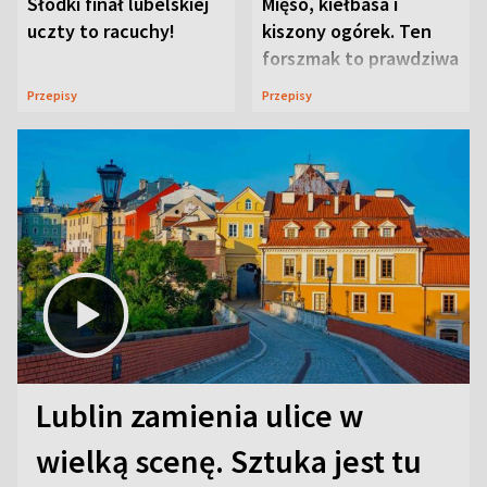
Słodki finał lubelskiej
Mięso, kiełbasa i
uczty to racuchy!
kiszony ogórek. Ten
forszmak to prawdziwa
uczta
Przepisy
Przepisy
Lublin zamienia ulice w
wielką scenę. Sztuka jest tu