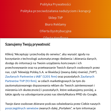
Polityka Prywatności
Polityka przeciwdziałania nadużyciom i korupcji
Sklep TVP
Biuro Reklamy
Oferta Dystrybucyjna
Oferta Handlowa
Dostępność
Szanujemy Twoją prywatność
Moje zgody
Kliknij "Akceptuję i przechodzę do serwisu", aby wyrazić zgody na
Procedura zgłoszeń wewnętrznych
korzystanie z technologii automatycznego śledzenia i zbierania danych,
dostęp do informacji na Twoim urządzeniu końcowym i ich
przechowywanie oraz na przetwarzanie Twoich danych osobowych przez
nas, czyli Telewizję Polską S.A. w likwidacji (zwaną dalej również „TVP”),
Zaufanych Partnerów z IAB* (1201 firm)
oraz pozostałych
Zaufanych
Partnerów TVP (93 firm)
, w celach marketingowych (w tym do
zautomatyzowanego dopasowania reklam do Twoich zainteresowań i
mierzenia ich skuteczności) i pozostałych, które wskazujemy poniżej, a
także zgody na udostępnianie przez nas identyfikatora PPID do Google.
Twoje dane osobowe zbierane podczas odwiedzania przez Ciebie naszych
poszczególnych serwisów
zwanych dalej „Portalem”, w tym informacje