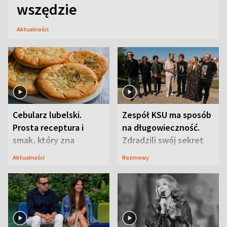
wszędzie
Aktualności
Cebularz lubelski.
Zespół KSU ma sposób
Prosta receptura i
na długowieczność.
smak, który zna
Zdradzili swój sekret
Lubelszczyzna
Aktualności
Rozmowy