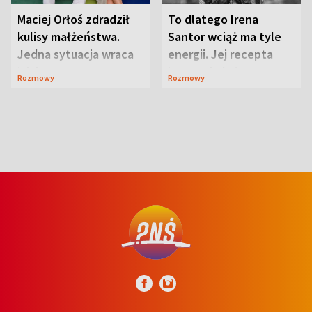
Maciej Orłoś zdradził
To dlatego Irena
kulisy małżeństwa.
Santor wciąż ma tyle
Jedna sytuacja wraca
energii. Jej recepta
jak bumerang
jest zaskakująco
Rozmowy
Rozmowy
prosta