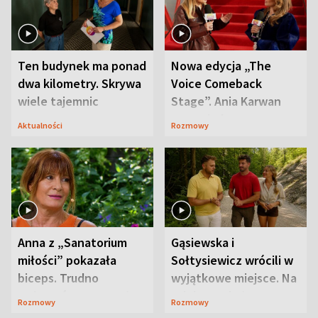
Ten budynek ma ponad
Nowa edycja „The
dwa kilometry. Skrywa
Voice Comeback
wiele tajemnic
Stage”. Ania Karwan
zapowiada
Aktualności
Rozmowy
niespodzianki
Anna z „Sanatorium
Gąsiewska i
miłości” pokazała
Sołtysiewicz wrócili w
biceps. Trudno
wyjątkowe miejsce. Na
uwierzyć, co przeszła
szlaku czekał
Rozmowy
Rozmowy
wcześniej
niedźwiedź