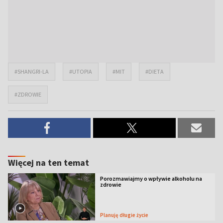
#SHANGRI-LA
#UTOPIA
#MIT
#DIETA
#ZDROWIE
Więcej na ten temat
Porozmawiajmy o wpływie alkoholu na
zdrowie
Planuję długie życie