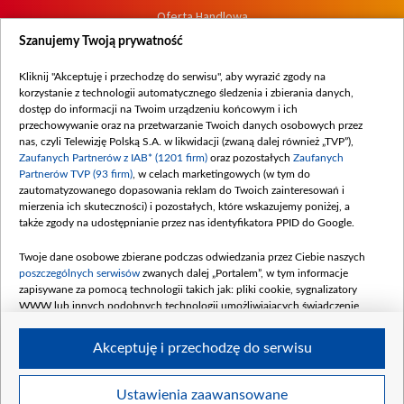
Oferta Handlowa
Dostępność
Szanujemy Twoją prywatność
Moje zgody
Kliknij "Akceptuję i przechodzę do serwisu", aby wyrazić zgody na
Procedura zgłoszeń wewnętrznych
korzystanie z technologii automatycznego śledzenia i zbierania danych,
dostęp do informacji na Twoim urządzeniu końcowym i ich
przechowywanie oraz na przetwarzanie Twoich danych osobowych przez
nas, czyli Telewizję Polską S.A. w likwidacji (zwaną dalej również „TVP”),
Zaufanych Partnerów z IAB* (1201 firm)
oraz pozostałych
Zaufanych
Partnerów TVP (93 firm)
, w celach marketingowych (w tym do
zautomatyzowanego dopasowania reklam do Twoich zainteresowań i
mierzenia ich skuteczności) i pozostałych, które wskazujemy poniżej, a
także zgody na udostępnianie przez nas identyfikatora PPID do Google.
Twoje dane osobowe zbierane podczas odwiedzania przez Ciebie naszych
poszczególnych serwisów
zwanych dalej „Portalem”, w tym informacje
zapisywane za pomocą technologii takich jak: pliki cookie, sygnalizatory
WWW lub innych podobnych technologii umożliwiających świadczenie
dopasowanych i bezpiecznych usług, personalizację treści oraz reklam,
udostępnianie funkcji mediów społecznościowych oraz analizowanie ruchu
Akceptuję i przechodzę do serwisu
w Internecie.
Twoje dane osobowe zbierane podczas odwiedzania przez Ciebie
Ustawienia zaawansowane