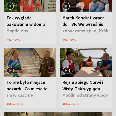
Tak wygląda
Marek Kondrat wraca
pakowanie w domu
do TVP. We wrześniu
Magdaleny
zobaczymy go w „Królu
Waligórskiej-Lisieckiej.
Maciusiu I”
Rozmowy
Rozmowy
Mąż nie odpuszcza
To nie było miejsce
Rejs u zbiegu Narwi i
hazardu. Co mieściło
Wisły. Tak wygląda
się w Kasynie
Modlin od strony wody
Oficerskim?
Aktualności
Aktualności