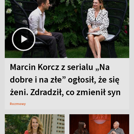
Marcin Korcz z serialu „Na
dobre i na złe” ogłosił, że się
żeni. Zdradził, co zmienił syn
Rozmowy