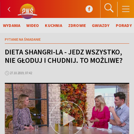
WYDANIA
WIDEO
KUCHNIA
ZDROWIE
GWIAZDY
PORADY
PYTANIE NA ŚNIADANIE
DIETA SHANGRI-LA - JEDZ WSZYSTKO,
NIE GŁODUJ I CHUDNIJ. TO MOŻLIWE?
27.10.2019, 07:42