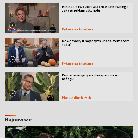
Ministerstwo Zdrowia chce całkowitego
zakazu reklam alkoholu
Pytanie na Śniadanie
Nowotwory u mężczyzn - nadal tematem
tabu?
Pytanie na Śniadanie
Porozmawiajmy o zdrowym sercu i
mózgu
Planuję długie życie
Najnowsze