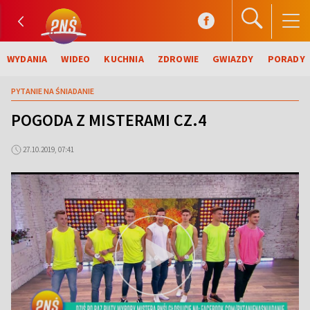
WYDANIA
WIDEO
KUCHNIA
ZDROWIE
GWIAZDY
PORADY
PYTANIE NA ŚNIADANIE
POGODA Z MISTERAMI CZ.4
27.10.2019, 07:41