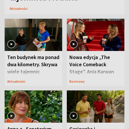
Aktualności
Ten budynek ma ponad
Nowa edycja „The
dwa kilometry. Skrywa
Voice Comeback
wiele tajemnic
Stage”. Ania Karwan
zapowiada
Aktualności
Rozmowy
niespodzianki
Anna z „Sanatorium
Gąsiewska i