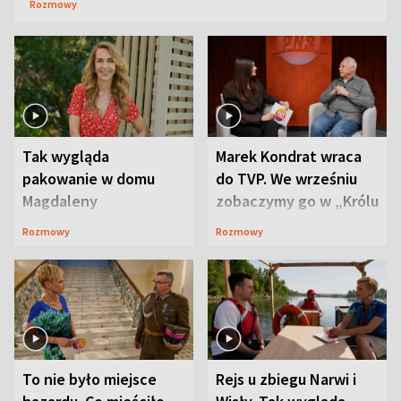
Rozmowy
Tak wygląda
Marek Kondrat wraca
pakowanie w domu
do TVP. We wrześniu
Magdaleny
zobaczymy go w „Królu
Waligórskiej-Lisieckiej.
Maciusiu I”
Rozmowy
Rozmowy
Mąż nie odpuszcza
To nie było miejsce
Rejs u zbiegu Narwi i