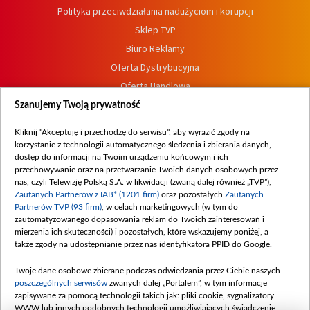
Polityka przeciwdziałania nadużyciom i korupcji
Sklep TVP
Biuro Reklamy
Oferta Dystrybucyjna
Oferta Handlowa
Dostępność
Szanujemy Twoją prywatność
Moje zgody
Kliknij "Akceptuję i przechodzę do serwisu", aby wyrazić zgody na
Procedura zgłoszeń wewnętrznych
korzystanie z technologii automatycznego śledzenia i zbierania danych,
dostęp do informacji na Twoim urządzeniu końcowym i ich
przechowywanie oraz na przetwarzanie Twoich danych osobowych przez
nas, czyli Telewizję Polską S.A. w likwidacji (zwaną dalej również „TVP”),
Zaufanych Partnerów z IAB* (1201 firm)
oraz pozostałych
Zaufanych
Partnerów TVP (93 firm)
, w celach marketingowych (w tym do
zautomatyzowanego dopasowania reklam do Twoich zainteresowań i
mierzenia ich skuteczności) i pozostałych, które wskazujemy poniżej, a
także zgody na udostępnianie przez nas identyfikatora PPID do Google.
Twoje dane osobowe zbierane podczas odwiedzania przez Ciebie naszych
poszczególnych serwisów
zwanych dalej „Portalem”, w tym informacje
zapisywane za pomocą technologii takich jak: pliki cookie, sygnalizatory
WWW lub innych podobnych technologii umożliwiających świadczenie