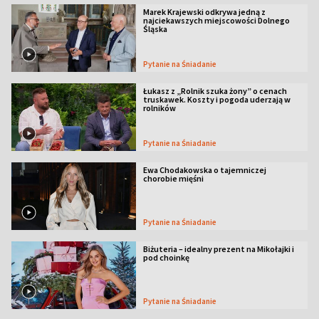
Marek Krajewski odkrywa jedną z
najciekawszych miejscowości Dolnego
Śląska
Pytanie na Śniadanie
Łukasz z „Rolnik szuka żony” o cenach
truskawek. Koszty i pogoda uderzają w
rolników
Pytanie na Śniadanie
Ewa Chodakowska o tajemniczej
chorobie mięśni
Pytanie na Śniadanie
Biżuteria – idealny prezent na Mikołajki i
pod choinkę
Pytanie na Śniadanie