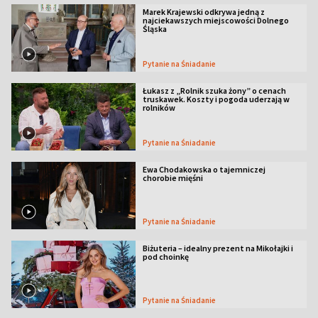
Marek Krajewski odkrywa jedną z
najciekawszych miejscowości Dolnego
Śląska
Pytanie na Śniadanie
Łukasz z „Rolnik szuka żony” o cenach
truskawek. Koszty i pogoda uderzają w
rolników
Pytanie na Śniadanie
Ewa Chodakowska o tajemniczej
chorobie mięśni
Pytanie na Śniadanie
Biżuteria – idealny prezent na Mikołajki i
pod choinkę
Pytanie na Śniadanie