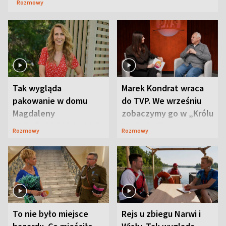
Rozmowy
Tak wygląda
Marek Kondrat wraca
pakowanie w domu
do TVP. We wrześniu
Magdaleny
zobaczymy go w „Królu
Waligórskiej-Lisieckiej.
Maciusiu I”
Rozmowy
Rozmowy
Mąż nie odpuszcza
To nie było miejsce
Rejs u zbiegu Narwi i