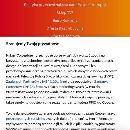
Polityka przeciwdziałania nadużyciom i korupcji
Sklep TVP
Biuro Reklamy
Oferta Dystrybucyjna
Oferta Handlowa
Dostępność
Szanujemy Twoją prywatność
Moje zgody
Kliknij "Akceptuję i przechodzę do serwisu", aby wyrazić zgody na
Procedura zgłoszeń wewnętrznych
korzystanie z technologii automatycznego śledzenia i zbierania danych,
dostęp do informacji na Twoim urządzeniu końcowym i ich
przechowywanie oraz na przetwarzanie Twoich danych osobowych przez
nas, czyli Telewizję Polską S.A. w likwidacji (zwaną dalej również „TVP”),
Zaufanych Partnerów z IAB* (1201 firm)
oraz pozostałych
Zaufanych
Partnerów TVP (93 firm)
, w celach marketingowych (w tym do
zautomatyzowanego dopasowania reklam do Twoich zainteresowań i
mierzenia ich skuteczności) i pozostałych, które wskazujemy poniżej, a
także zgody na udostępnianie przez nas identyfikatora PPID do Google.
Twoje dane osobowe zbierane podczas odwiedzania przez Ciebie naszych
poszczególnych serwisów
zwanych dalej „Portalem”, w tym informacje
zapisywane za pomocą technologii takich jak: pliki cookie, sygnalizatory
WWW lub innych podobnych technologii umożliwiających świadczenie