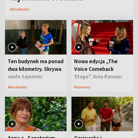
Aktualności
Ten budynek ma ponad
Nowa edycja „The
dwa kilometry. Skrywa
Voice Comeback
wiele tajemnic
Stage”. Ania Karwan
zapowiada
Aktualności
Rozmowy
niespodzianki
Anna z „Sanatorium
Gąsiewska i