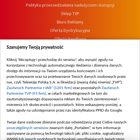
Polityka przeciwdziałania nadużyciom i korupcji
Sklep TVP
Biuro Reklamy
Oferta Dystrybucyjna
Oferta Handlowa
Dostępność
Szanujemy Twoją prywatność
Moje zgody
Kliknij "Akceptuję i przechodzę do serwisu", aby wyrazić zgody na
Procedura zgłoszeń wewnętrznych
korzystanie z technologii automatycznego śledzenia i zbierania danych,
dostęp do informacji na Twoim urządzeniu końcowym i ich
przechowywanie oraz na przetwarzanie Twoich danych osobowych przez
nas, czyli Telewizję Polską S.A. w likwidacji (zwaną dalej również „TVP”),
Zaufanych Partnerów z IAB* (1201 firm)
oraz pozostałych
Zaufanych
Partnerów TVP (93 firm)
, w celach marketingowych (w tym do
zautomatyzowanego dopasowania reklam do Twoich zainteresowań i
mierzenia ich skuteczności) i pozostałych, które wskazujemy poniżej, a
także zgody na udostępnianie przez nas identyfikatora PPID do Google.
Twoje dane osobowe zbierane podczas odwiedzania przez Ciebie naszych
poszczególnych serwisów
zwanych dalej „Portalem”, w tym informacje
zapisywane za pomocą technologii takich jak: pliki cookie, sygnalizatory
WWW lub innych podobnych technologii umożliwiających świadczenie