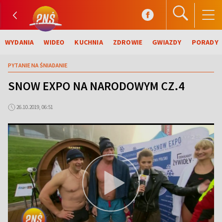
WYDANIA
WIDEO
KUCHNIA
ZDROWIE
GWIAZDY
PORADY
PYTANIE NA ŚNIADANIE
SNOW EXPO NA NARODOWYM CZ.4
26.10.2019, 06:51