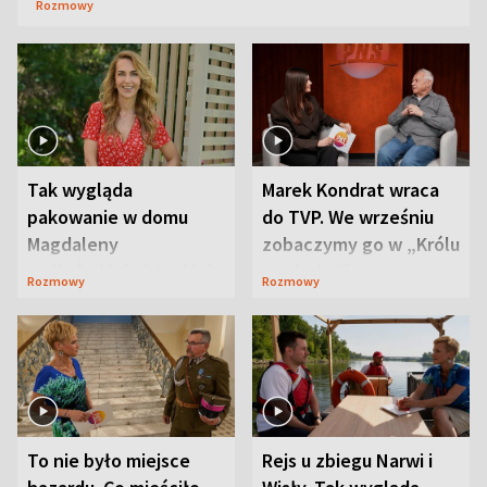
Rozmowy
Tak wygląda
Marek Kondrat wraca
pakowanie w domu
do TVP. We wrześniu
Magdaleny
zobaczymy go w „Królu
Waligórskiej-Lisieckiej.
Maciusiu I”
Rozmowy
Rozmowy
Mąż nie odpuszcza
To nie było miejsce
Rejs u zbiegu Narwi i