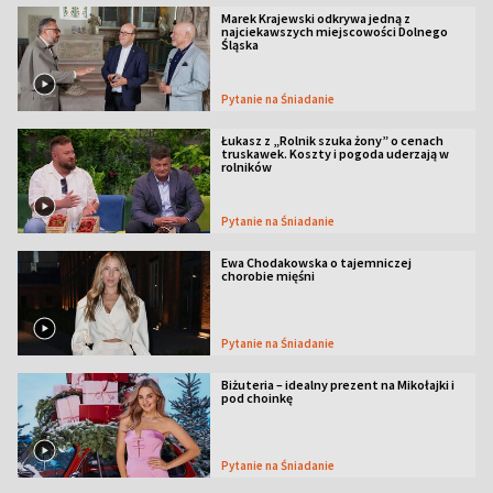
Marek Krajewski odkrywa jedną z
najciekawszych miejscowości Dolnego
Śląska
Pytanie na Śniadanie
Łukasz z „Rolnik szuka żony” o cenach
truskawek. Koszty i pogoda uderzają w
rolników
Pytanie na Śniadanie
Ewa Chodakowska o tajemniczej
chorobie mięśni
Pytanie na Śniadanie
Biżuteria – idealny prezent na Mikołajki i
pod choinkę
Pytanie na Śniadanie