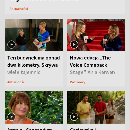
Aktualności
Ten budynek ma ponad
Nowa edycja „The
dwa kilometry. Skrywa
Voice Comeback
wiele tajemnic
Stage”. Ania Karwan
zapowiada
Aktualności
Rozmowy
niespodzianki
Anna z „Sanatorium
Gąsiewska i