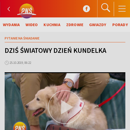
WYDANIA
WIDEO
KUCHNIA
ZDROWIE
GWIAZDY
PORADY
PYTANIE NA ŚNIADANIE
DZIŚ ŚWIATOWY DZIEŃ KUNDELKA
25.10.2019, 06:22