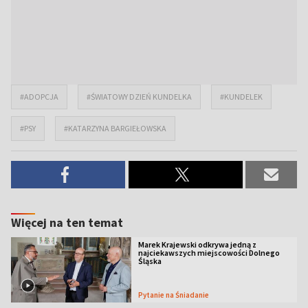
#ADOPCJA
#ŚWIATOWY DZIEŃ KUNDELKA
#KUNDELEK
#PSY
#KATARZYNA BARGIEŁOWSKA
Więcej na ten temat
Marek Krajewski odkrywa jedną z
najciekawszych miejscowości Dolnego
Śląska
Pytanie na Śniadanie