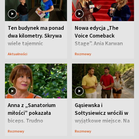
Ten budynek ma ponad
Nowa edycja „The
dwa kilometry. Skrywa
Voice Comeback
wiele tajemnic
Stage”. Ania Karwan
zapowiada
Aktualności
Rozmowy
niespodzianki
Anna z „Sanatorium
Gąsiewska i
miłości” pokazała
Sołtysiewicz wrócili w
biceps. Trudno
wyjątkowe miejsce. Na
uwierzyć, co przeszła
szlaku czekał
Rozmowy
Rozmowy
wcześniej
niedźwiedź