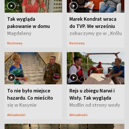
Tak wygląda
Marek Kondrat wraca
pakowanie w domu
do TVP. We wrześniu
Magdaleny
zobaczymy go w „Królu
Waligórskiej-Lisieckiej.
Maciusiu I”
Rozmowy
Rozmowy
Mąż nie odpuszcza
To nie było miejsce
Rejs u zbiegu Narwi i
hazardu. Co mieściło
Wisły. Tak wygląda
się w Kasynie
Modlin od strony wody
Oficerskim?
Aktualności
Aktualności