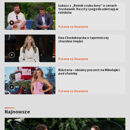
Łukasz z „Rolnik szuka żony” o cenach
truskawek. Koszty i pogoda uderzają w
rolników
Pytanie na Śniadanie
Ewa Chodakowska o tajemniczej
chorobie mięśni
Pytanie na Śniadanie
Biżuteria – idealny prezent na Mikołajki i
pod choinkę
Pytanie na Śniadanie
Najnowsze