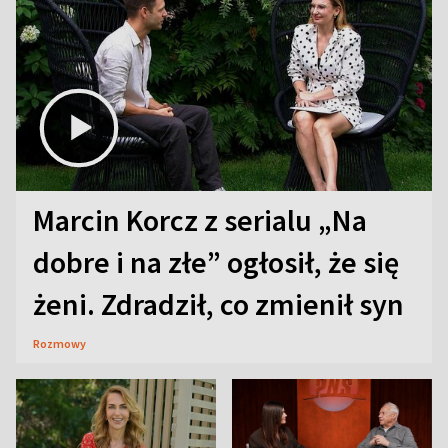
Marcin Korcz z serialu „Na
dobre i na złe” ogłosił, że się
żeni. Zdradził, co zmienił syn
Rozmowy