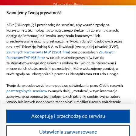
Oferta Handlowa
Dostępność
Szanujemy Twoją prywatność
Moje zgody
Kliknij "Akceptuję i przechodzę do serwisu", aby wyrazić zgody na
Procedura zgłoszeń wewnętrznych
korzystanie z technologii automatycznego śledzenia i zbierania danych,
dostęp do informacji na Twoim urządzeniu końcowym i ich
przechowywanie oraz na przetwarzanie Twoich danych osobowych przez
nas, czyli Telewizję Polską S.A. w likwidacji (zwaną dalej również „TVP”),
Zaufanych Partnerów z IAB* (1201 firm)
oraz pozostałych
Zaufanych
Partnerów TVP (93 firm)
, w celach marketingowych (w tym do
zautomatyzowanego dopasowania reklam do Twoich zainteresowań i
mierzenia ich skuteczności) i pozostałych, które wskazujemy poniżej, a
także zgody na udostępnianie przez nas identyfikatora PPID do Google.
Twoje dane osobowe zbierane podczas odwiedzania przez Ciebie naszych
poszczególnych serwisów
zwanych dalej „Portalem”, w tym informacje
zapisywane za pomocą technologii takich jak: pliki cookie, sygnalizatory
WWW lub innych podobnych technologii umożliwiających świadczenie
dopasowanych i bezpiecznych usług, personalizację treści oraz reklam,
udostępnianie funkcji mediów społecznościowych oraz analizowanie ruchu
Akceptuję i przechodzę do serwisu
w Internecie.
Twoje dane osobowe zbierane podczas odwiedzania przez Ciebie
Ustawienia zaawansowane
poszczególnych serwisów
na Portalu, takie jak adresy IP, identyfikatory