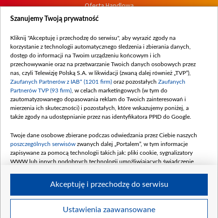
Oferta Handlowa
Dostępność
Szanujemy Twoją prywatność
Moje zgody
Kliknij "Akceptuję i przechodzę do serwisu", aby wyrazić zgody na
Procedura zgłoszeń wewnętrznych
korzystanie z technologii automatycznego śledzenia i zbierania danych,
dostęp do informacji na Twoim urządzeniu końcowym i ich
przechowywanie oraz na przetwarzanie Twoich danych osobowych przez
nas, czyli Telewizję Polską S.A. w likwidacji (zwaną dalej również „TVP”),
Zaufanych Partnerów z IAB* (1201 firm)
oraz pozostałych
Zaufanych
Partnerów TVP (93 firm)
, w celach marketingowych (w tym do
zautomatyzowanego dopasowania reklam do Twoich zainteresowań i
mierzenia ich skuteczności) i pozostałych, które wskazujemy poniżej, a
także zgody na udostępnianie przez nas identyfikatora PPID do Google.
Twoje dane osobowe zbierane podczas odwiedzania przez Ciebie naszych
poszczególnych serwisów
zwanych dalej „Portalem”, w tym informacje
zapisywane za pomocą technologii takich jak: pliki cookie, sygnalizatory
WWW lub innych podobnych technologii umożliwiających świadczenie
dopasowanych i bezpiecznych usług, personalizację treści oraz reklam,
udostępnianie funkcji mediów społecznościowych oraz analizowanie ruchu
Akceptuję i przechodzę do serwisu
w Internecie.
Twoje dane osobowe zbierane podczas odwiedzania przez Ciebie
Ustawienia zaawansowane
poszczególnych serwisów
na Portalu, takie jak adresy IP, identyfikatory