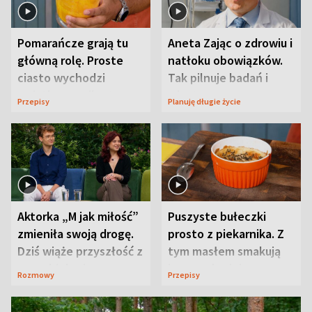
Pomarańcze grają tu
Aneta Zając o zdrowiu i
główną rolę. Proste
natłoku obowiązków.
ciasto wychodzi
Tak pilnuje badań i
wyjątkowo wilgotne
wizyt
Przepisy
Planuję długie życie
Aktorka „M jak miłość”
Puszyste bułeczki
zmieniła swoją drogę.
prosto z piekarnika. Z
Dziś wiąże przyszłość z
tym masłem smakują
neurobiologią
jeszcze lepiej
Rozmowy
Przepisy