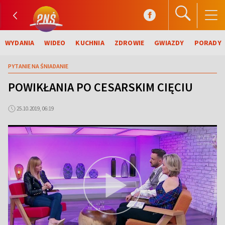
WYDANIA
WIDEO
KUCHNIA
ZDROWIE
GWIAZDY
PORADY
PYTANIE NA ŚNIADANIE
POWIKŁANIA PO CESARSKIM CIĘCIU
25.10.2019, 06:19