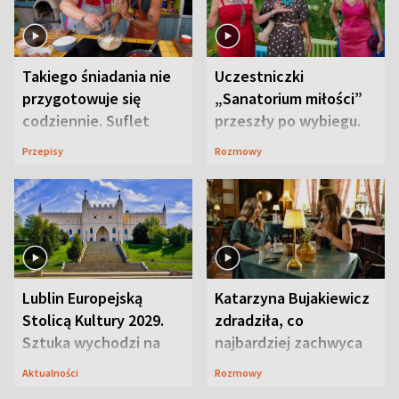
Takiego śniadania nie
Uczestniczki
przygotowuje się
„Sanatorium miłości”
codziennie. Suflet
przeszły po wybiegu.
serowy zachwyca
Te stylizacje
Przepisy
Rozmowy
smakiem
przyciągały wzrok
Lublin Europejską
Katarzyna Bujakiewicz
Stolicą Kultury 2029.
zdradziła, co
Sztuka wychodzi na
najbardziej zachwyca
ulice
ją w Lublinie
Aktualności
Rozmowy