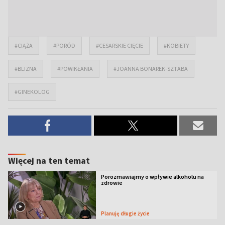
#CIĄŻA
#PORÓD
#CESARSKIE CIĘCIE
#KOBIETY
#BLIZNA
#POWIKŁANIA
#JOANNA BONAREK-SZTABA
#GINEKOLOG
Więcej na ten temat
Porozmawiajmy o wpływie alkoholu na
zdrowie
Planuję długie życie