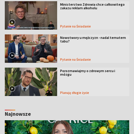
Ministerstwo Zdrowia chce całkowitego
zakazu reklam alkoholu
Pytanie na Śniadanie
Nowotwory u mężczyzn - nadal tematem
tabu?
Pytanie na Śniadanie
Porozmawiajmy o zdrowym sercu i
mózgu
Planuję długie życie
Najnowsze