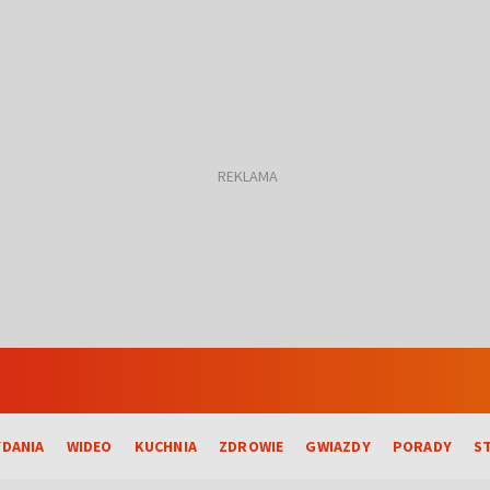
DANIA
WIDEO
KUCHNIA
ZDROWIE
GWIAZDY
PORADY
S