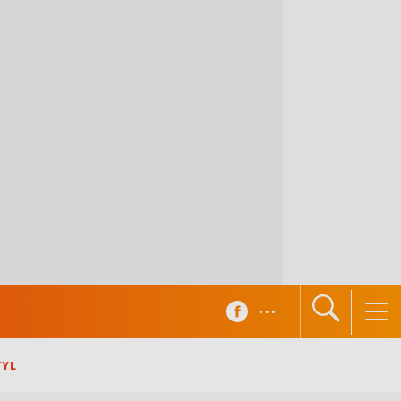
...
TYL