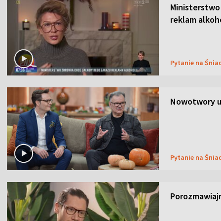
Ministerstwo
reklam alkoh
Pytanie na Śnia
Nowotwory u
Pytanie na Śnia
Porozmawiaj