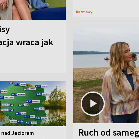
Rozmowy
isy
cja wraca jak
Ruch od sameg
r nad Jeziorem