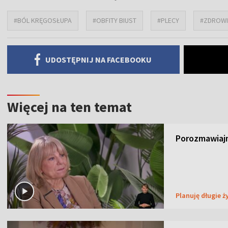
#BÓL KRĘGOSŁUPA
#OBFITY BIUST
#PLECY
#ZDROWI
UDOSTĘPNIJ NA FACEBOOKU
Więcej na ten temat
Porozmawiajm
Planuję długie ż