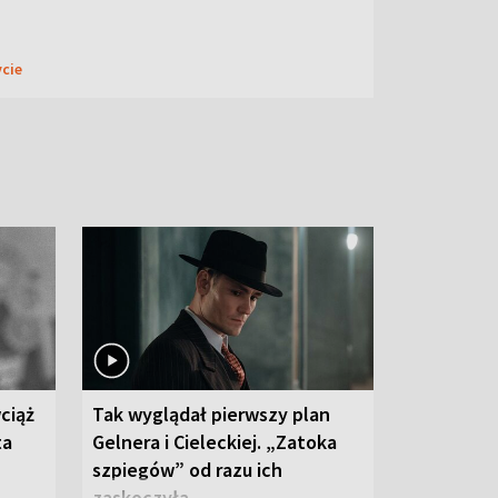
ycie
ciąż
Tak wyglądał pierwszy plan
ta
Gelnera i Cieleckiej. „Zatoka
szpiegów” od razu ich
zaskoczyła