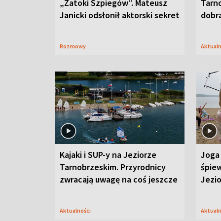
„Zatoki Szpiegów”. Mateusz
Tarno
Janicki odsłonił aktorski sekret
dobr
Rozmowy
Aktual
Kajaki i SUP-y na Jeziorze
Joga 
Tarnobrzeskim. Przyrodnicy
śpiew
zwracają uwagę na coś jeszcze
Jezi
Aktualności
Aktual