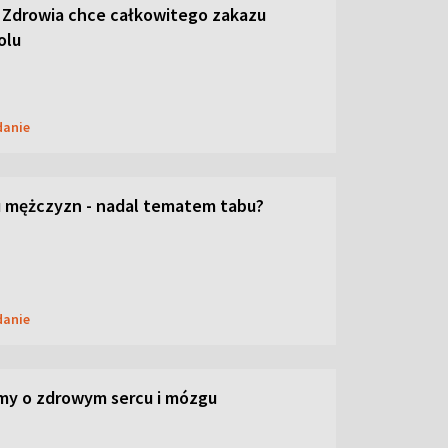
 Zdrowia chce całkowitego zakazu
olu
danie
 mężczyzn - nadal tematem tabu?
danie
my o zdrowym sercu i mózgu