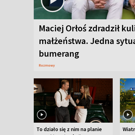
Maciej Orłoś zdradził kul
małżeństwa. Jedna sytua
bumerang
Rozmowy
To działo się z nim na planie
Wiat