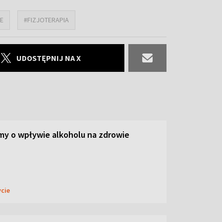
E
#FIZJOTERAPIA
UDOSTĘPNIJ NA X
y o wpływie alkoholu na zdrowie
ycie