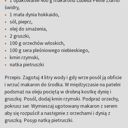
1 opakowanie 400 g makaronu Lubella Pełne Ziarno
świdry,
1 mała dynia hokkaido,
sól, pieprz,
olej do smażenia,
2 gruszki,
100 g orzechów włoskich,
100 g sera pleśniowego niebieskiego,
kmin rzymski,
natka pietruszki
Przepis: Zagotuj 4 litry wody i gdy wrze posól ją obficie
i wrzuć makaron do środka. W międzyczasie na patelni
podsmaż na oleju pociętą w drobną kostkę dynię i
gruszkę. Posól, dodaj kmin rzymski. Podpraż orzechy,
pokrusz ser. Wymieszaj ugotowany makaron z serem
aby się rozpuścił a następnie z orzechami i dynią z
gruszką. Posyp natką pietruszki.