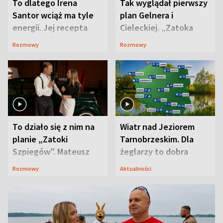
To dlatego Irena
Tak wyglądał pierwszy
Santor wciąż ma tyle
plan Gelnera i
energii. Jej recepta
Cieleckiej. „Zatoka
jest zaskakująco
szpiegów” od razu ich
Rozmowy
Rozmowy
prosta
zaskoczyła
To działo się z nim na
Wiatr nad Jeziorem
planie „Zatoki
Tarnobrzeskim. Dla
Szpiegów”. Mateusz
żeglarzy to dobra
Janicki odsłonił
wiadomość
Rozmowy
Aktualności
aktorski sekret