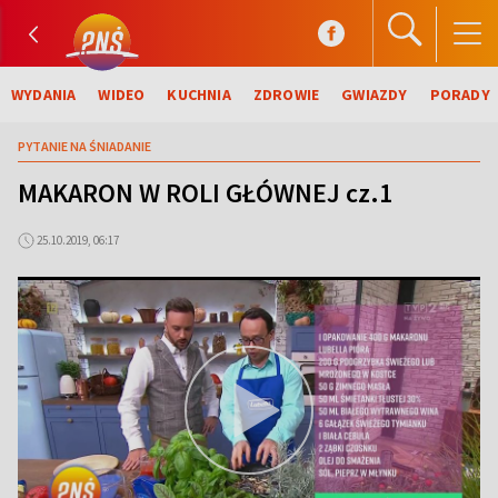
WYDANIA
WIDEO
KUCHNIA
ZDROWIE
GWIAZDY
PORADY
PYTANIE NA ŚNIADANIE
MAKARON W ROLI GŁÓWNEJ cz.1
25.10.2019, 06:17