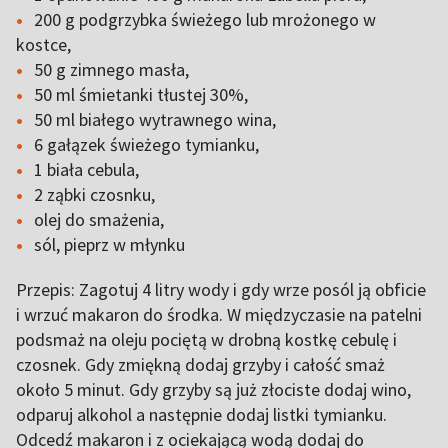
200 g podgrzybka świeżego lub mrożonego w
kostce,
50 g zimnego masła,
50 ml śmietanki tłustej 30%,
50 ml białego wytrawnego wina,
6 gałązek świeżego tymianku,
1 biała cebula,
2 ząbki czosnku,
olej do smażenia,
sól, pieprz w młynku
Przepis: Zagotuj 4 litry wody i gdy wrze posól ją obficie
i wrzuć makaron do środka. W międzyczasie na patelni
podsmaż na oleju pociętą w drobną kostkę cebulę i
czosnek. Gdy zmiękną dodaj grzyby i całość smaż
około 5 minut. Gdy grzyby są już złociste dodaj wino,
odparuj alkohol a następnie dodaj listki tymianku.
Odcedź makaron i z ociekającą wodą dodaj do