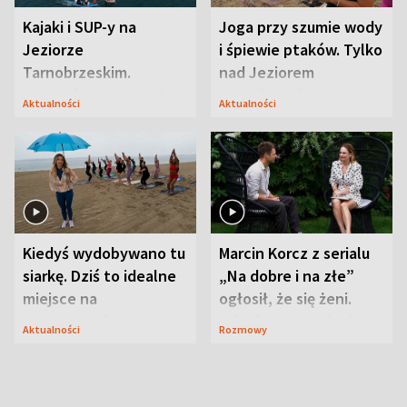
Kajaki i SUP-y na
Joga przy szumie wody
Jeziorze
i śpiewie ptaków. Tylko
Tarnobrzeskim.
nad Jeziorem
Przyrodnicy zwracają
Tarnobrzeskim
Aktualności
Aktualności
uwagę na coś jeszcze
Kiedyś wydobywano tu
Marcin Korcz z serialu
siarkę. Dziś to idealne
„Na dobre i na złe”
miejsce na
ogłosił, że się żeni.
wypoczynek
Zdradził, co zmienił
Aktualności
Rozmowy
syn