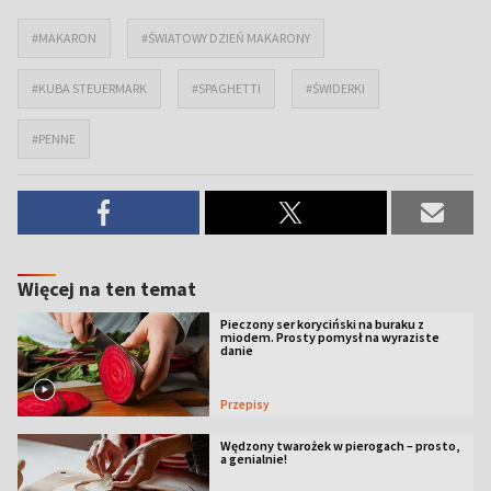
#MAKARON
#ŚWIATOWY DZIEŃ MAKARONY
#KUBA STEUERMARK
#SPAGHETTI
#ŚWIDERKI
#PENNE
Więcej na ten temat
Pieczony ser koryciński na buraku z
miodem. Prosty pomysł na wyraziste
danie
Przepisy
Wędzony twarożek w pierogach – prosto,
a genialnie!