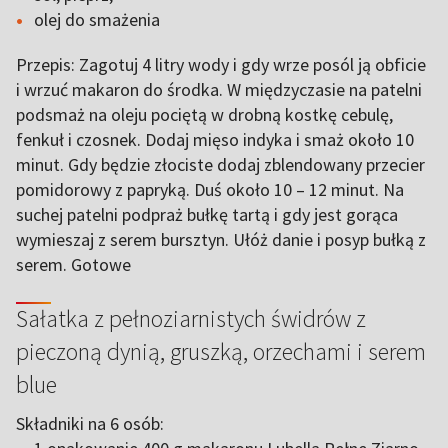
olej do smażenia
Przepis: Zagotuj 4 litry wody i gdy wrze posól ją obficie
i wrzuć makaron do środka. W międzyczasie na patelni
podsmaż na oleju pociętą w drobną kostkę cebulę,
fenkuł i czosnek. Dodaj mięso indyka i smaż około 10
minut. Gdy będzie złociste dodaj zblendowany przecier
pomidorowy z papryką. Duś około 10 – 12 minut. Na
suchej patelni podpraż bułkę tartą i gdy jest gorąca
wymieszaj z serem bursztyn. Ułóż danie i posyp bułką z
serem. Gotowe
Sałatka z pełnoziarnistych świdrów z
pieczoną dynią, gruszką, orzechami i serem
blue
Składniki na 6 osób: