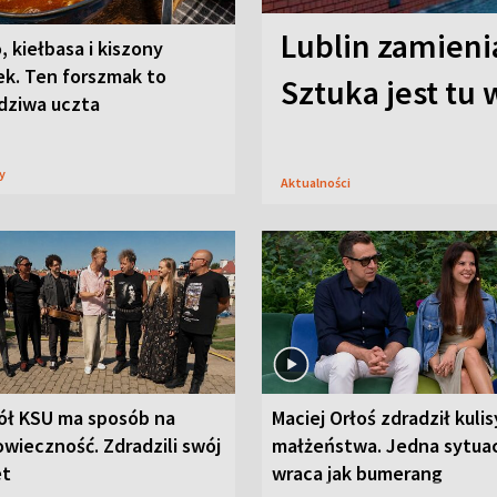
Lublin zamienia
, kiełbasa i kiszony
ek. Ten forszmak to
Sztuka jest tu
dziwa uczta
sy
Aktualności
ół KSU ma sposób na
Maciej Orłoś zdradził kulis
wieczność. Zdradzili swój
małżeństwa. Jedna sytua
et
wraca jak bumerang