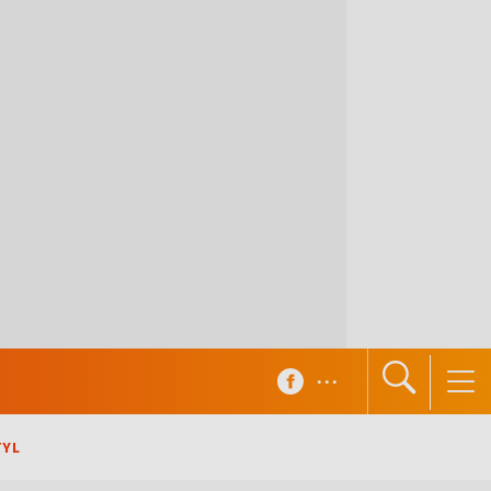
...
TYL