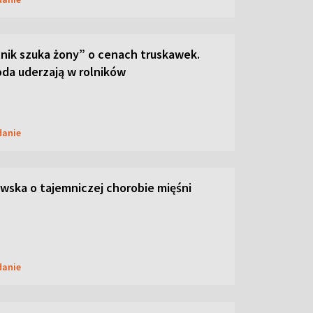
lnik szuka żony” o cenach truskawek.
oda uderzają w rolników
danie
ska o tajemniczej chorobie mięśni
danie