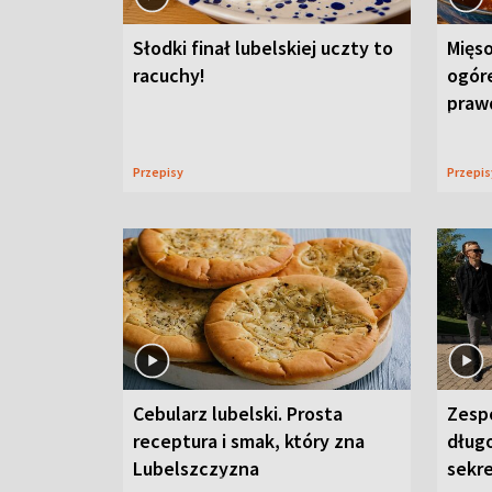
Słodki finał lubelskiej uczty to
Mięso
racuchy!
ogór
praw
Przepisy
Przepi
Cebularz lubelski. Prosta
Zesp
receptura i smak, który zna
długo
Lubelszczyzna
sekr