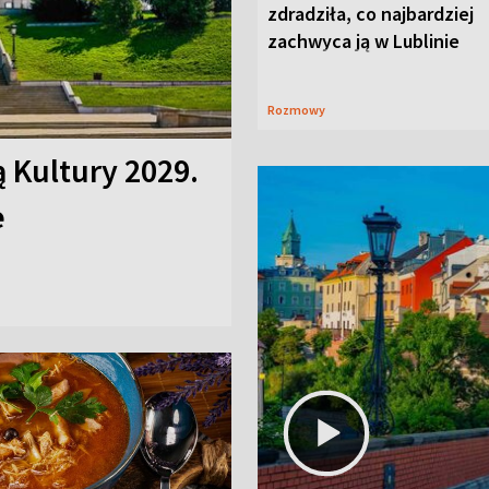
zdradziła, co najbardziej
zachwyca ją w Lublinie
Rozmowy
ą Kultury 2029.
e