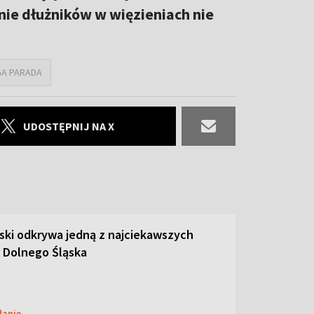
ie dłużników w więzieniach nie
GA PARADA
UDOSTĘPNIJ NA X
ski odkrywa jedną z najciekawszych
 Dolnego Śląska
danie