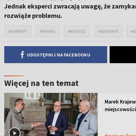
Jednak eksperci zwracają uwagę, że zamykan
rozwiąże problemu.
#ALIMENTY
#PRAWO
#RODZICE
#ADWOKAT
#I
UDOSTĘPNIJ NA FACEBOOKU
Więcej na ten temat
Marek Krajew
miejscowości
Pytanie na Śnia