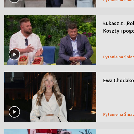
Łukasz z „Ro
Koszty i pog
Pytanie na Śnia
Ewa Chodakow
Pytanie na Śnia