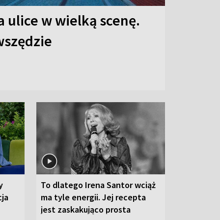
 ulice w wielką scenę.
 wszędzie
y
To dlatego Irena Santor wciąż
cja
ma tyle energii. Jej recepta
jest zaskakująco prosta