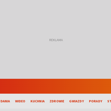
DANIA
WIDEO
KUCHNIA
ZDROWIE
GWIAZDY
PORADY
S