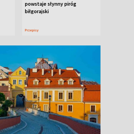
powstaje słynny piróg
biłgorajski
Przepisy