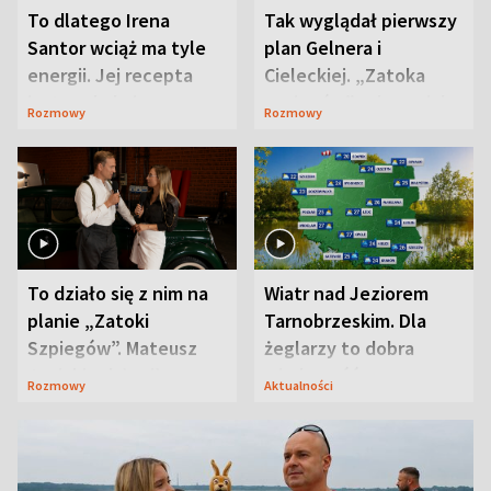
To dlatego Irena
Tak wyglądał pierwszy
Santor wciąż ma tyle
plan Gelnera i
energii. Jej recepta
Cieleckiej. „Zatoka
jest zaskakująco
szpiegów” od razu ich
Rozmowy
Rozmowy
prosta
zaskoczyła
To działo się z nim na
Wiatr nad Jeziorem
planie „Zatoki
Tarnobrzeskim. Dla
Szpiegów”. Mateusz
żeglarzy to dobra
Janicki odsłonił
wiadomość
Rozmowy
Aktualności
aktorski sekret