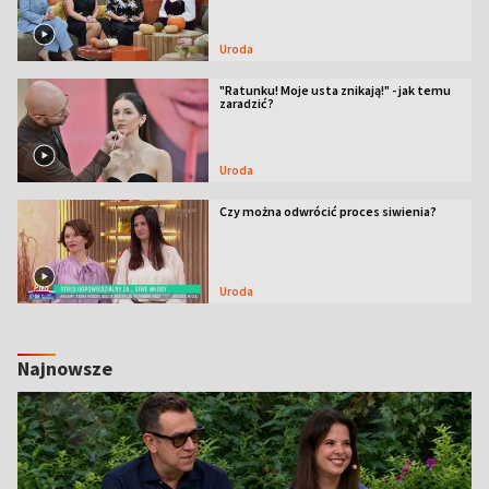
Uroda
"Ratunku! Moje usta znikają!" - jak temu
zaradzić?
Uroda
Czy można odwrócić proces siwienia?
Uroda
Najnowsze