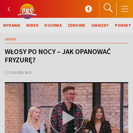
WYDANIA
WIDEO
KUCHNIA
ZDROWIE
GWIAZDY
PORADY
URODA
WŁOSY PO NOCY – JAK OPANOWAĆ
FRYZURĘ?
25.10.2019, 06:11