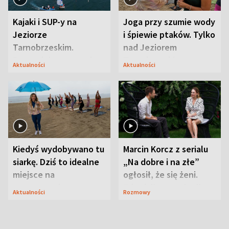
Kajaki i SUP-y na
Joga przy szumie wody
Jeziorze
i śpiewie ptaków. Tylko
Tarnobrzeskim.
nad Jeziorem
Przyrodnicy zwracają
Tarnobrzeskim
Aktualności
Aktualności
uwagę na coś jeszcze
Kiedyś wydobywano tu
Marcin Korcz z serialu
siarkę. Dziś to idealne
„Na dobre i na złe”
miejsce na
ogłosił, że się żeni.
wypoczynek
Zdradził, co zmienił
Aktualności
Rozmowy
syn