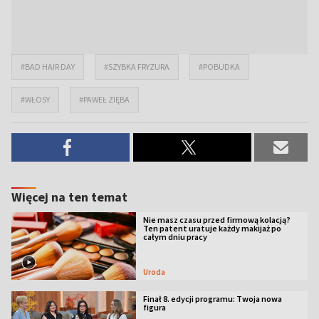
#BAD HAIR DAY
#SZYBKA FRYZURA
#POBUDKA
#WŁOSY
#PAWEŁ ZIĘBA
Więcej na ten temat
Nie masz czasu przed firmową kolacją?
Ten patent uratuje każdy makijaż po
całym dniu pracy
Uroda
Finał 8. edycji programu: Twoja nowa
figura