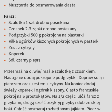
Musztarda do posmarowania ciasta
Farsz:
Szalotka 1 szt drobno posiekana
Czosnek 2-3 ząbki drobno posiekany
Podgrzybki 500 g pokrojone na plasterki
Kilka ogórków kiszonych pokrojonych w pasterki
Zest z cytryny
Koperek
Sól, czarny pieprz
Przesmaż na oliwie/ maśle szalotkę z czosnkiem.
Następnie dodaj pokrojone podgrzybki. Dopraw solą i
pieprzem oraz zestem z cytryny. Na koniec dodaj
świeży koperek i ogórek kiszony. Ciasto francuskie
pokrój na 6 prostokątów. Na 1/2 części ułóż farsz z
grzybami, drugą cześć przykryj grzyby i dobrze sklej
boki. Całość posmaruj rozbełtanym jajkiem. Piecz w