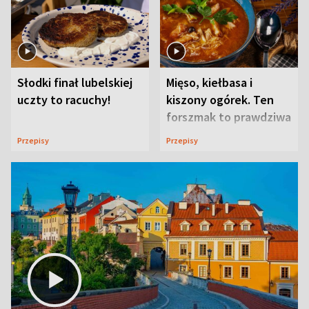
Słodki finał lubelskiej
Mięso, kiełbasa i
uczty to racuchy!
kiszony ogórek. Ten
forszmak to prawdziwa
uczta
Przepisy
Przepisy