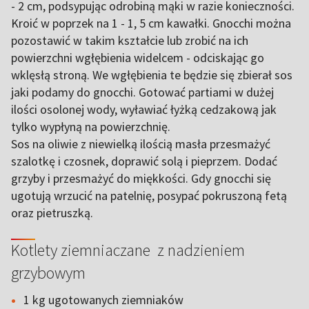
- 2 cm, podsypując odrobiną mąki w razie konieczności.
Kroić w poprzek na 1 - 1, 5 cm kawałki. Gnocchi można
pozostawić w takim kształcie lub zrobić na ich
powierzchni wgłębienia widelcem - odciskając go
wklęsłą stroną. We wgłębienia te będzie się zbierał sos
jaki podamy do gnocchi. Gotować partiami w dużej
ilości osolonej wody, wyławiać łyżką cedzakową jak
tylko wypłyną na powierzchnię.
Sos na oliwie z niewielką ilością masła przesmażyć
szalotkę i czosnek, doprawić solą i pieprzem. Dodać
grzyby i przesmażyć do miękkości. Gdy gnocchi się
ugotują wrzucić na patelnię, posypać pokruszoną fetą
oraz pietruszką.
Kotlety ziemniaczane z nadzieniem
grzybowym
1 kg ugotowanych ziemniaków