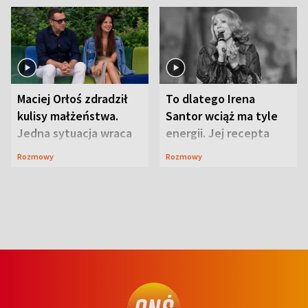
Maciej Orłoś zdradził
To dlatego Irena
kulisy małżeństwa.
Santor wciąż ma tyle
Jedna sytuacja wraca
energii. Jej recepta
jak bumerang
jest zaskakująco
Rozmowy
Rozmowy
prosta