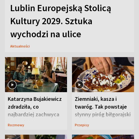
Lublin Europejską Stolicą
Kultury 2029. Sztuka
wychodzi na ulice
Aktualności
Katarzyna Bujakiewicz
Ziemniaki, kasza i
zdradziła, co
twaróg. Tak powstaje
najbardziej zachwyca
słynny piróg biłgorajski
ją w Lublinie
Rozmowy
Przepisy