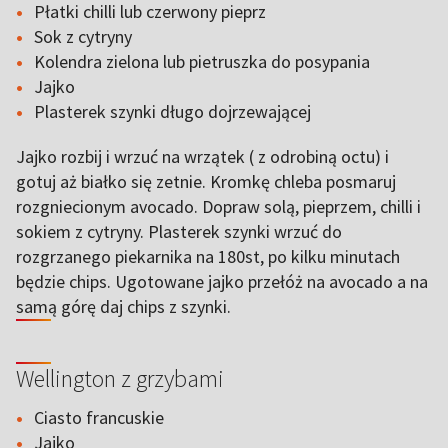
Płatki chilli lub czerwony pieprz
Sok z cytryny
Kolendra zielona lub pietruszka do posypania
Jajko
Plasterek szynki długo dojrzewającej
Jajko rozbij i wrzuć na wrzątek ( z odrobiną octu) i
gotuj aż białko się zetnie. Kromkę chleba posmaruj
rozgniecionym avocado. Dopraw solą, pieprzem, chilli i
sokiem z cytryny. Plasterek szynki wrzuć do
rozgrzanego piekarnika na 180st, po kilku minutach
będzie chips. Ugotowane jajko przełóż na avocado a na
samą górę daj chips z szynki.
Wellington z grzybami
Ciasto francuskie
Jajko