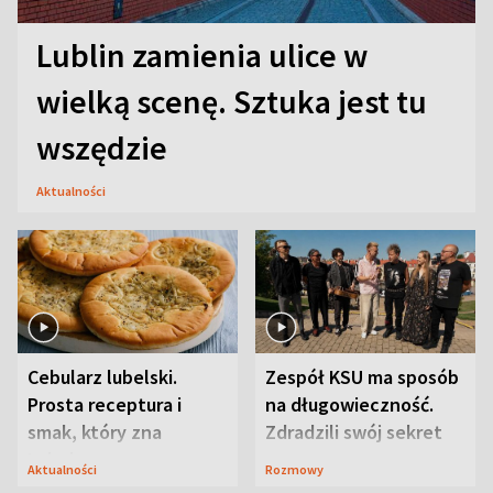
Lublin zamienia ulice w
wielką scenę. Sztuka jest tu
wszędzie
Aktualności
Cebularz lubelski.
Zespół KSU ma sposób
Prosta receptura i
na długowieczność.
smak, który zna
Zdradzili swój sekret
Lubelszczyzna
Aktualności
Rozmowy