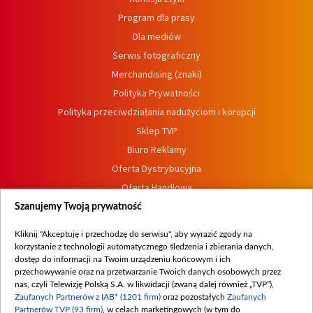
Program dla prasy
Dla mediów
Serwis fotograficzny
Merchandising (znaki)
Polityka Prywatności
Polityka przeciwdziałania nadużyciom i korupcji
Sklep TVP
Biuro Reklamy
Oferta Dystrybucyjna
Oferta Handlowa
Dostępność
Szanujemy Twoją prywatność
Moje zgody
Kliknij "Akceptuję i przechodzę do serwisu", aby wyrazić zgody na
Procedura zgłoszeń wewnętrznych
korzystanie z technologii automatycznego śledzenia i zbierania danych,
dostęp do informacji na Twoim urządzeniu końcowym i ich
przechowywanie oraz na przetwarzanie Twoich danych osobowych przez
nas, czyli Telewizję Polską S.A. w likwidacji (zwaną dalej również „TVP”),
Zaufanych Partnerów z IAB* (1201 firm)
oraz pozostałych
Zaufanych
Partnerów TVP (93 firm)
, w celach marketingowych (w tym do