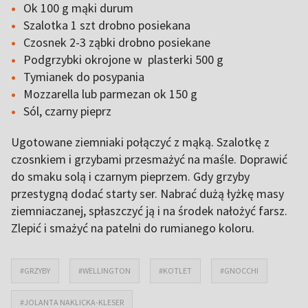
Ok 100 g mąki durum
Szalotka 1 szt drobno posiekana
Czosnek 2-3 ząbki drobno posiekane
Podgrzybki okrojone w plasterki 500 g
Tymianek do posypania
Mozzarella lub parmezan ok 150 g
Sól, czarny pieprz
Ugotowane ziemniaki połączyć z mąką. Szalotkę z
czosnkiem i grzybami przesmażyć na maśle. Doprawić
do smaku solą i czarnym pieprzem. Gdy grzyby
przestygną dodać starty ser. Nabrać dużą łyżkę masy
ziemniaczanej, spłaszczyć ją i na środek nałożyć farsz.
Zlepić i smażyć na patelni do rumianego koloru.
#GRZYBY
#WELLINGTON
#KOTLET
#GNOCCHI
#JOLANTA NAKLICKA-KLESER