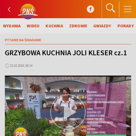
WYDANIA
WIDEO
KUCHNIA
ZDROWIE
GWIAZDY
PORADY
PYTANIE NA ŚNIADANIE
GRZYBOWA KUCHNIA JOLI KLESER cz.1
22.10.2019, 06:14