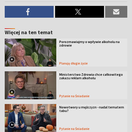
Więcej na ten temat
Porozmawiajmy o wpływie alkoholu na
zdrowie
Planuję długie życie
Ministerstwo Zdrowia chce całkowitego
zakazu reklam alkoholu
Pytanie na Śniadanie
Nowotwory u mężczyzn - nadal tematem
tabu?
Pytanie na Śniadanie