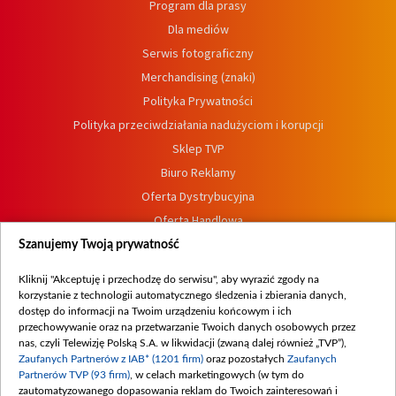
Program dla prasy
Dla mediów
Serwis fotograficzny
Merchandising (znaki)
Polityka Prywatności
Polityka przeciwdziałania nadużyciom i korupcji
Sklep TVP
Biuro Reklamy
Oferta Dystrybucyjna
Oferta Handlowa
Dostępność
Szanujemy Twoją prywatność
Moje zgody
Kliknij "Akceptuję i przechodzę do serwisu", aby wyrazić zgody na
Procedura zgłoszeń wewnętrznych
korzystanie z technologii automatycznego śledzenia i zbierania danych,
dostęp do informacji na Twoim urządzeniu końcowym i ich
przechowywanie oraz na przetwarzanie Twoich danych osobowych przez
nas, czyli Telewizję Polską S.A. w likwidacji (zwaną dalej również „TVP”),
Zaufanych Partnerów z IAB* (1201 firm)
oraz pozostałych
Zaufanych
Partnerów TVP (93 firm)
, w celach marketingowych (w tym do
zautomatyzowanego dopasowania reklam do Twoich zainteresowań i