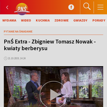
WYDANIA
WIDEO
KUCHNIA
ZDROWIE
GWIAZDY
PORADY
PYTANIE NA ŚNIADANIE
PnŚ Extra - Zbigniew Tomasz Nowak -
kwiaty berberysu
21.10.2019, 14:24