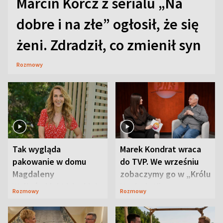
Marcin Korcz z serialu „Na
dobre i na złe” ogłosił, że się
żeni. Zdradził, co zmienił syn
Rozmowy
Tak wygląda
Marek Kondrat wraca
pakowanie w domu
do TVP. We wrześniu
Magdaleny
zobaczymy go w „Królu
Waligórskiej-Lisieckiej.
Maciusiu I”
Rozmowy
Rozmowy
Mąż nie odpuszcza