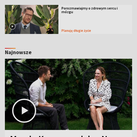
Porozmawiajmy o zdrowym sercu i
mózgu
Planuję długie życie
Najnowsze