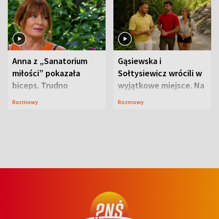
Anna z „Sanatorium
Gąsiewska i
miłości” pokazała
Sołtysiewicz wrócili w
biceps. Trudno
wyjątkowe miejsce. Na
uwierzyć, co przeszła
szlaku czekał
Rozmowy
Rozmowy
wcześniej
niedźwiedź