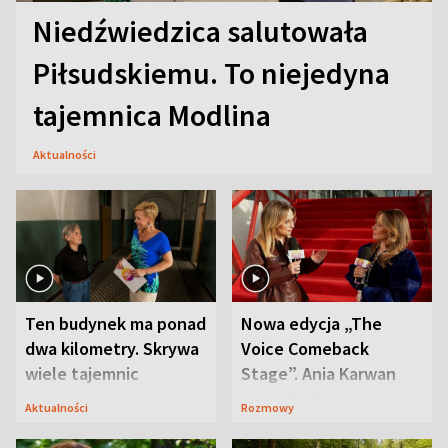
Niedźwiedzica salutowała
Piłsudskiemu. To niejedyna
tajemnica Modlina
Aktualności
Ten budynek ma ponad
Nowa edycja „The
dwa kilometry. Skrywa
Voice Comeback
wiele tajemnic
Stage”. Ania Karwan
zapowiada
Aktualności
Rozmowy
niespodzianki