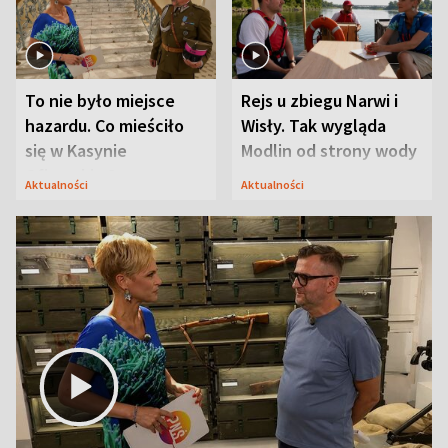
To nie było miejsce
Rejs u zbiegu Narwi i
hazardu. Co mieściło
Wisły. Tak wygląda
się w Kasynie
Modlin od strony wody
Oficerskim?
Aktualności
Aktualności