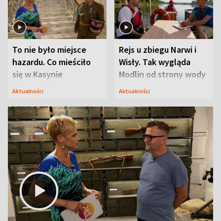
To nie było miejsce
Rejs u zbiegu Narwi i
hazardu. Co mieściło
Wisły. Tak wygląda
się w Kasynie
Modlin od strony wody
Oficerskim?
Aktualności
Aktualności