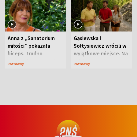
Anna z „Sanatorium
Gąsiewska i
miłości” pokazała
Sołtysiewicz wrócili w
biceps. Trudno
wyjątkowe miejsce. Na
uwierzyć, co przeszła
szlaku czekał
Rozmowy
Rozmowy
wcześniej
niedźwiedź