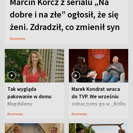
Marcin Korcz z serialu „Na
dobre i na złe” ogłosił, że się
żeni. Zdradził, co zmienił syn
Rozmowy
Tak wygląda
Marek Kondrat wraca
pakowanie w domu
do TVP. We wrześniu
Magdaleny
zobaczymy go w „Królu
Waligórskiej-Lisieckiej.
Maciusiu I”
Rozmowy
Rozmowy
Mąż nie odpuszcza