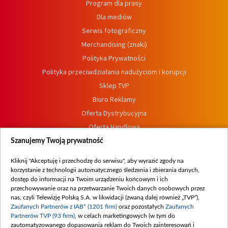
Program dla prasy
Dla mediów
Serwis fotograficzny
Merchandising (znaki)
Polityka Prywatności
Polityka przeciwdziałania nadużyciom i korupcji
Sklep TVP
Biuro Reklamy
Oferta Dystrybucyjna
Oferta Handlowa
Dostępność
Szanujemy Twoją prywatność
Moje zgody
Kliknij "Akceptuję i przechodzę do serwisu", aby wyrazić zgody na
Procedura zgłoszeń wewnętrznych
korzystanie z technologii automatycznego śledzenia i zbierania danych,
dostęp do informacji na Twoim urządzeniu końcowym i ich
przechowywanie oraz na przetwarzanie Twoich danych osobowych przez
nas, czyli Telewizję Polską S.A. w likwidacji (zwaną dalej również „TVP”),
Zaufanych Partnerów z IAB* (1201 firm)
oraz pozostałych
Zaufanych
Partnerów TVP (93 firm)
, w celach marketingowych (w tym do
zautomatyzowanego dopasowania reklam do Twoich zainteresowań i