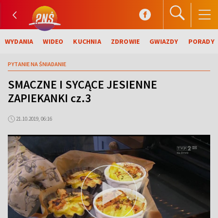
WYDANIA
WIDEO
KUCHNIA
ZDROWIE
GWIAZDY
PORADY
PYTANIE NA ŚNIADANIE
SMACZNE I SYCĄCE JESIENNE
ZAPIEKANKI cz.3
21.10.2019, 06:16