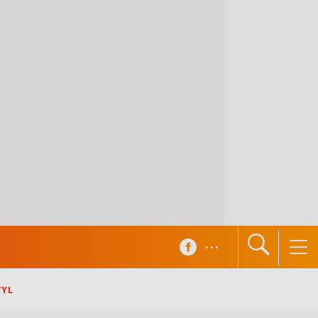
...
TYL