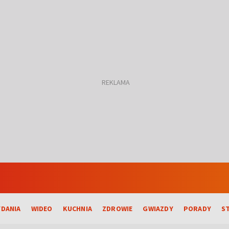
DANIA
WIDEO
KUCHNIA
ZDROWIE
GWIAZDY
PORADY
S