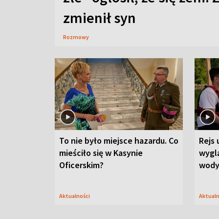
zmienił syn
Rozmowy
To nie było miejsce hazardu. Co
Rejs 
mieściło się w Kasynie
wygl
Oficerskim?
wod
Aktualności
Aktual