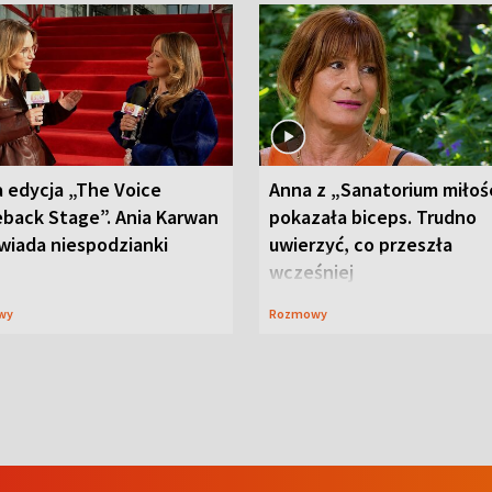
 edycja „The Voice
Anna z „Sanatorium miłoś
back Stage”. Ania Karwan
pokazała biceps. Trudno
wiada niespodzianki
uwierzyć, co przeszła
wcześniej
wy
Rozmowy