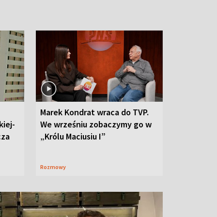
Marek Kondrat wraca do TVP.
iej-
We wrześniu zobaczymy go w
cza
„Królu Maciusiu I”
Rozmowy