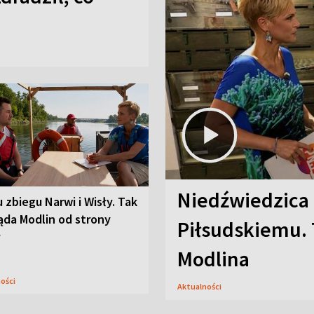
Niedźwiedzica
u zbiegu Narwi i Wisły. Tak
ąda Modlin od strony
Piłsudskiemu. 
y
Modlina
ności
Aktualności