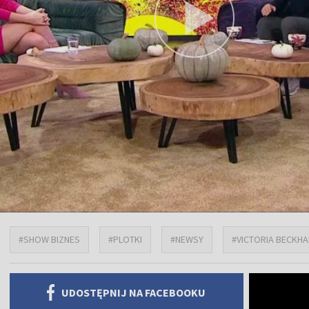
#SHOW BIZNES
#PLOTKI
#NEWSY
#VICTORIA BECKH
UDOSTĘPNIJ NA FACEBOOKU