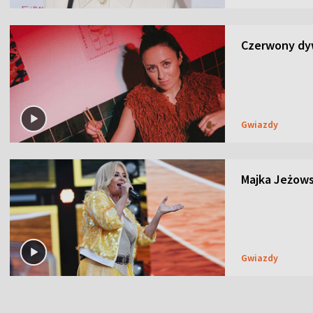
Czerwony dyw
Gwiazdy
Majka Jeżows
Gwiazdy