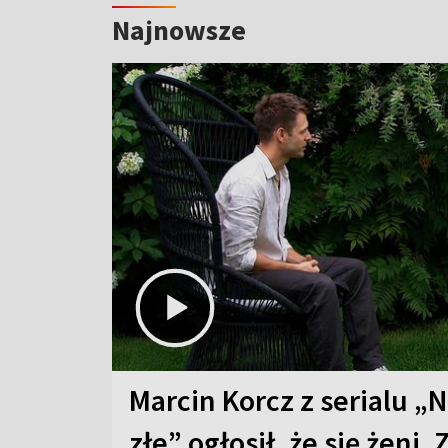
Najnowsze
Marcin Korcz z serialu „N
złe” ogłosił, że się żeni. 