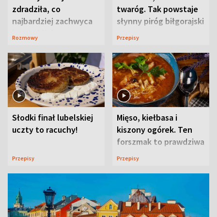
zdradziła, co
twaróg. Tak powstaje
najbardziej zachwyca
słynny piróg biłgorajski
ją w Lublinie
Rozmowy
Przepisy
Słodki finał lubelskiej
Mięso, kiełbasa i
uczty to racuchy!
kiszony ogórek. Ten
forszmak to prawdziwa
uczta
Przepisy
Przepisy