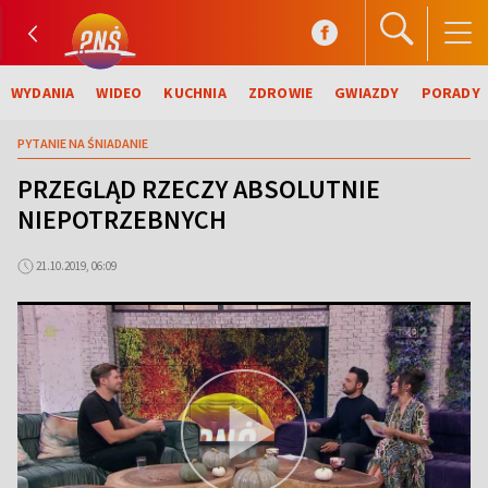
WYDANIA
WIDEO
KUCHNIA
ZDROWIE
GWIAZDY
PORADY
PYTANIE NA ŚNIADANIE
PRZEGLĄD RZECZY ABSOLUTNIE
NIEPOTRZEBNYCH
21.10.2019, 06:09