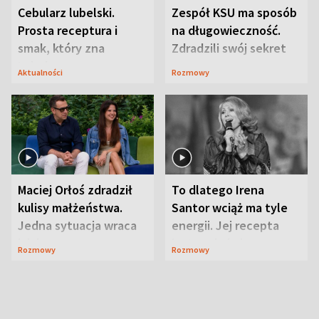
Cebularz lubelski.
Zespół KSU ma sposób
Prosta receptura i
na długowieczność.
smak, który zna
Zdradzili swój sekret
Lubelszczyzna
Aktualności
Rozmowy
Maciej Orłoś zdradził
To dlatego Irena
kulisy małżeństwa.
Santor wciąż ma tyle
Jedna sytuacja wraca
energii. Jej recepta
jak bumerang
jest zaskakująco
Rozmowy
Rozmowy
prosta