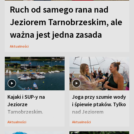
Ruch od samego rana nad
Jeziorem Tarnobrzeskim, ale
ważna jest jedna zasada
Aktualności
Kajaki i SUP-y na
Joga przy szumie wody
Jeziorze
i śpiewie ptaków. Tylko
Tarnobrzeskim.
nad Jeziorem
Przyrodnicy zwracają
Tarnobrzeskim
Aktualności
Aktualności
uwagę na coś jeszcze