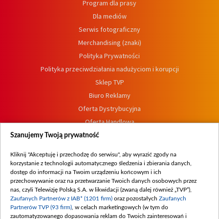
Program dla prasy
Dla mediów
Serwis fotograficzny
Merchandising (znaki)
Polityka Prywatności
Polityka przeciwdziałania nadużyciom i korupcji
Sklep TVP
Biuro Reklamy
Oferta Dystrybucyjna
Oferta Handlowa
Dostępność
Szanujemy Twoją prywatność
Moje zgody
Kliknij "Akceptuję i przechodzę do serwisu", aby wyrazić zgody na
Procedura zgłoszeń wewnętrznych
korzystanie z technologii automatycznego śledzenia i zbierania danych,
dostęp do informacji na Twoim urządzeniu końcowym i ich
przechowywanie oraz na przetwarzanie Twoich danych osobowych przez
nas, czyli Telewizję Polską S.A. w likwidacji (zwaną dalej również „TVP”),
Zaufanych Partnerów z IAB* (1201 firm)
oraz pozostałych
Zaufanych
Partnerów TVP (93 firm)
, w celach marketingowych (w tym do
zautomatyzowanego dopasowania reklam do Twoich zainteresowań i