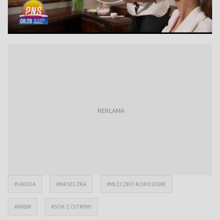
#URODA
#MASECZKA
#MLECZKO KOKOSOWE
#IMBIR
#SOK Z CYTRYNY