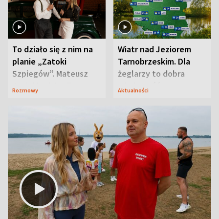
To działo się z nim na
Wiatr nad Jeziorem
planie „Zatoki
Tarnobrzeskim. Dla
Szpiegów”. Mateusz
żeglarzy to dobra
Janicki odsłonił
wiadomość
Rozmowy
Aktualności
aktorski sekret