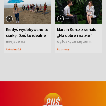
Kiedyś wydobywano tu
Marcin Korcz z serialu
siarkę. Dziś to idealne
„Na dobre i na złe”
miejsce na
ogłosił, że się żeni.
wypoczynek
Zdradził, co zmienił
Aktualności
Rozmowy
syn