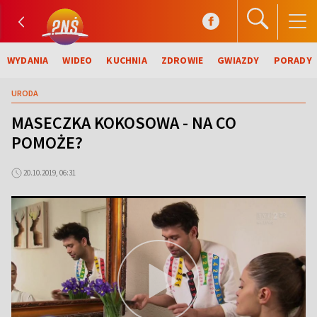
WYDANIA
WIDEO
KUCHNIA
ZDROWIE
GWIAZDY
PORADY
URODA
MASECZKA KOKOSOWA - NA CO
POMOŻE?
20.10.2019, 06:31