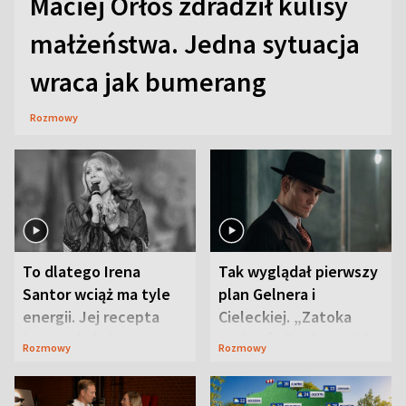
Maciej Orłoś zdradził kulisy
małżeństwa. Jedna sytuacja
wraca jak bumerang
Rozmowy
To dlatego Irena
Tak wyglądał pierwszy
Santor wciąż ma tyle
plan Gelnera i
energii. Jej recepta
Cieleckiej. „Zatoka
jest zaskakująco
szpiegów” od razu ich
Rozmowy
Rozmowy
prosta
zaskoczyła