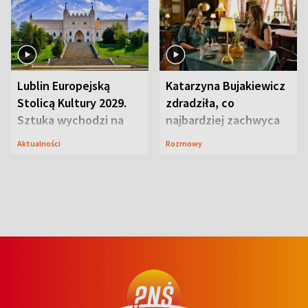
Lublin Europejską
Katarzyna Bujakiewicz
Stolicą Kultury 2029.
zdradziła, co
Sztuka wychodzi na
najbardziej zachwyca
ulice
ją w Lublinie
Aktualności
Rozmowy