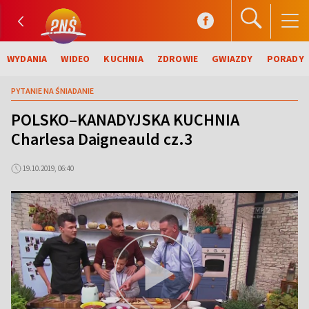
WYDANIA
WIDEO
KUCHNIA
ZDROWIE
GWIAZDY
PORADY
PYTANIE NA ŚNIADANIE
POLSKO–KANADYJSKA KUCHNIA
Charlesa Daigneauld cz.3
19.10.2019, 06:40