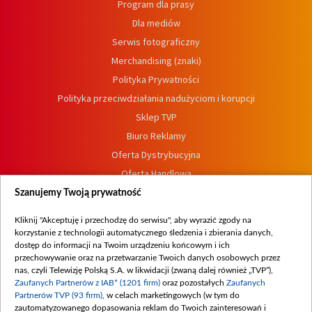
Program dla prasy
Dla mediów
Serwis fotograficzny
Merchandising (znaki)
Polityka Prywatności
Polityka przeciwdziałania nadużyciom i korupcji
Sklep TVP
Biuro Reklamy
Oferta Dystrybucyjna
Oferta Handlowa
Dostępność
Szanujemy Twoją prywatność
Moje zgody
Kliknij "Akceptuję i przechodzę do serwisu", aby wyrazić zgody na
Procedura zgłoszeń wewnętrznych
korzystanie z technologii automatycznego śledzenia i zbierania danych,
dostęp do informacji na Twoim urządzeniu końcowym i ich
przechowywanie oraz na przetwarzanie Twoich danych osobowych przez
nas, czyli Telewizję Polską S.A. w likwidacji (zwaną dalej również „TVP”),
Zaufanych Partnerów z IAB* (1201 firm)
oraz pozostałych
Zaufanych
Partnerów TVP (93 firm)
, w celach marketingowych (w tym do
zautomatyzowanego dopasowania reklam do Twoich zainteresowań i