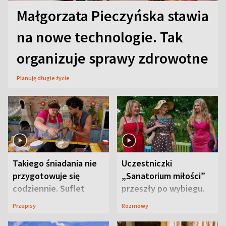
Małgorzata Pieczyńska stawia
na nowe technologie. Tak
organizuje sprawy zdrowotne
Planuję długie życie
Takiego śniadania nie
Uczestniczki
przygotowuje się
„Sanatorium miłości”
codziennie. Suflet
przeszły po wybiegu.
serowy zachwyca
Te stylizacje
Przepisy
Rozmowy
smakiem
przyciągały wzrok