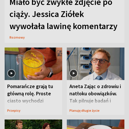
Miało być zwykłe zdjęcie po
ciąży. Jessica Ziółek
wywołała lawinę komentarzy
Rozmowy
Pomarańcze grają tu
Aneta Zając o zdrowiu i
główną rolę. Proste
natłoku obowiązków.
ciasto wychodzi
Tak pilnuje badań i
wyjątkowo wilgotne
wizyt
Przepisy
Planuję długie życie