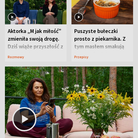
Aktorka „M jak miłość”
Puszyste bułeczki
zmieniła swoją drogę.
prosto z piekarnika. Z
Dziś wiąże przyszłość z
tym masłem smakują
neurobiologią
jeszcze lepiej
Rozmowy
Przepisy