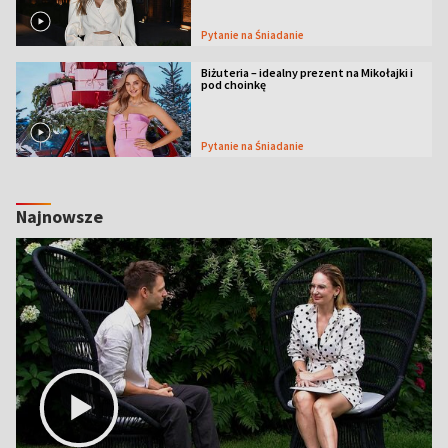
Pytanie na Śniadanie
Biżuteria – idealny prezent na Mikołajki i
pod choinkę
Pytanie na Śniadanie
Najnowsze