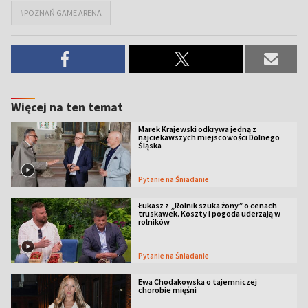
#POZNAŃ GAME ARENA
Więcej na ten temat
Marek Krajewski odkrywa jedną z
najciekawszych miejscowości Dolnego
Śląska
Pytanie na Śniadanie
Łukasz z „Rolnik szuka żony” o cenach
truskawek. Koszty i pogoda uderzają w
rolników
Pytanie na Śniadanie
Ewa Chodakowska o tajemniczej
chorobie mięśni