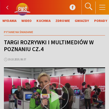
WYDANIA
WIDEO
KUCHNIA
ZDROWIE
GWIAZDY
PORADY
PYTANIE NA ŚNIADANIE
TARGI ROZRYWKI I MULTIMEDIÓW W
POZNANIU CZ.4
19.10.2019, 06:37