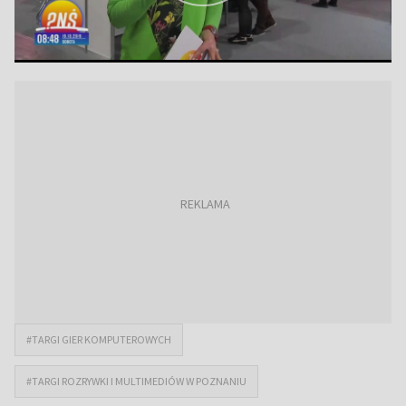
#TARGI GIER KOMPUTEROWYCH
#TARGI ROZRYWKI I MULTIMEDIÓW W POZNANIU