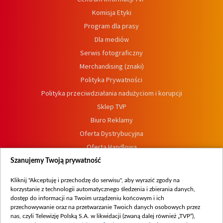
Komisja Etyki
Program dla prasy
Dla mediów
Serwis fotograficzny
Merchandising (znaki)
Polityka Prywatności
Polityka przeciwdziałania nadużyciom i korupcji
Sklep TVP
Biuro Reklamy
Oferta Dystrybucyjna
Oferta Handlowa
Dostępność
Szanujemy Twoją prywatność
Moje zgody
Kliknij "Akceptuję i przechodzę do serwisu", aby wyrazić zgody na
Procedura zgłoszeń wewnętrznych
korzystanie z technologii automatycznego śledzenia i zbierania danych,
dostęp do informacji na Twoim urządzeniu końcowym i ich
przechowywanie oraz na przetwarzanie Twoich danych osobowych przez
nas, czyli Telewizję Polską S.A. w likwidacji (zwaną dalej również „TVP”),