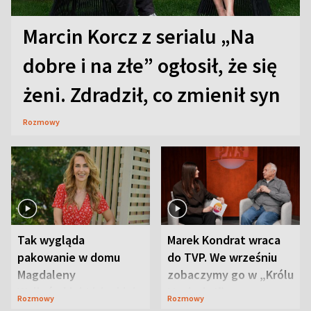
Marcin Korcz z serialu „Na
dobre i na złe” ogłosił, że się
żeni. Zdradził, co zmienił syn
Rozmowy
Tak wygląda
Marek Kondrat wraca
pakowanie w domu
do TVP. We wrześniu
Magdaleny
zobaczymy go w „Królu
Waligórskiej-Lisieckiej.
Maciusiu I”
Rozmowy
Rozmowy
Mąż nie odpuszcza