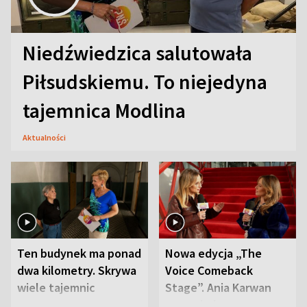
Niedźwiedzica salutowała
Piłsudskiemu. To niejedyna
tajemnica Modlina
Aktualności
Ten budynek ma ponad
Nowa edycja „The
dwa kilometry. Skrywa
Voice Comeback
wiele tajemnic
Stage”. Ania Karwan
zapowiada