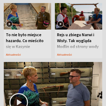
To nie było miejsce
Rejs u zbiegu Narwi i
hazardu. Co mieściło
Wisły. Tak wygląda
się w Kasynie
Modlin od strony wody
Oficerskim?
Aktualności
Aktualności