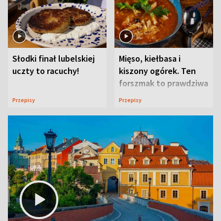
Słodki finał lubelskiej
Mięso, kiełbasa i
uczty to racuchy!
kiszony ogórek. Ten
forszmak to prawdziwa
uczta
Przepisy
Przepisy