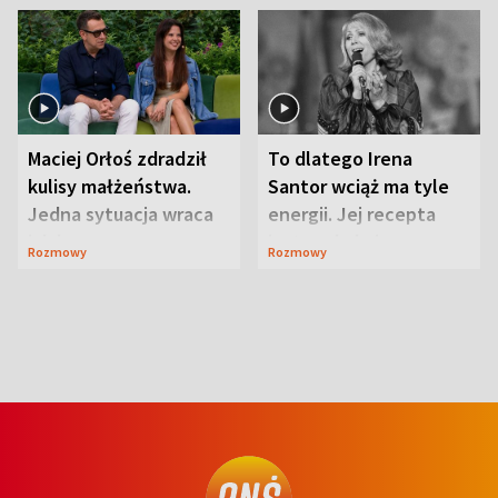
Maciej Orłoś zdradził
To dlatego Irena
kulisy małżeństwa.
Santor wciąż ma tyle
Jedna sytuacja wraca
energii. Jej recepta
jak bumerang
jest zaskakująco
Rozmowy
Rozmowy
prosta