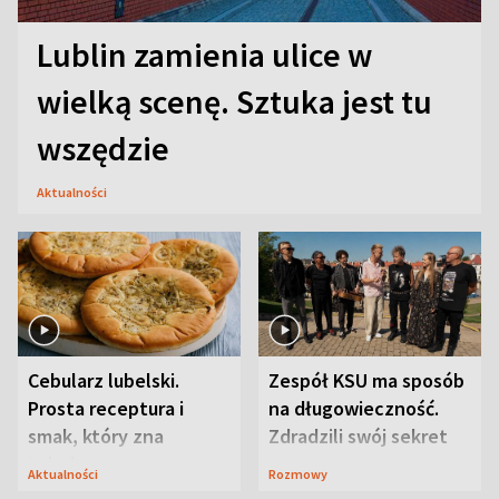
Lublin zamienia ulice w
wielką scenę. Sztuka jest tu
wszędzie
Aktualności
Cebularz lubelski.
Zespół KSU ma sposób
Prosta receptura i
na długowieczność.
smak, który zna
Zdradzili swój sekret
Lubelszczyzna
Aktualności
Rozmowy