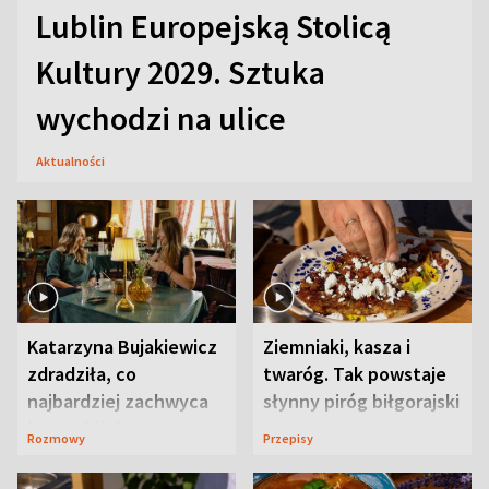
Lublin Europejską Stolicą
Kultury 2029. Sztuka
wychodzi na ulice
Aktualności
Katarzyna Bujakiewicz
Ziemniaki, kasza i
zdradziła, co
twaróg. Tak powstaje
najbardziej zachwyca
słynny piróg biłgorajski
ją w Lublinie
Rozmowy
Przepisy