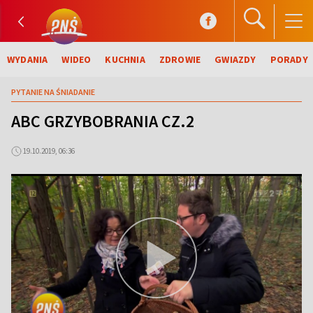
WYDANIA
WIDEO
KUCHNIA
ZDROWIE
GWIAZDY
PORADY
PYTANIE NA ŚNIADANIE
ABC GRZYBOBRANIA CZ.2
19.10.2019, 06:36