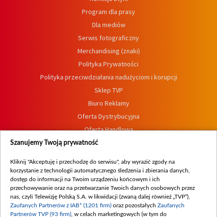
Program dla prasy
Dla mediów
Serwis fotograficzny
Merchandising (znaki)
Polityka Prywatności
Polityka przeciwdziałania nadużyciom i korupcji
Sklep TVP
Biuro Reklamy
Oferta Dystrybucyjna
Oferta Handlowa
Dostępność
Szanujemy Twoją prywatność
Moje zgody
Kliknij "Akceptuję i przechodzę do serwisu", aby wyrazić zgody na
Procedura zgłoszeń wewnętrznych
korzystanie z technologii automatycznego śledzenia i zbierania danych,
dostęp do informacji na Twoim urządzeniu końcowym i ich
przechowywanie oraz na przetwarzanie Twoich danych osobowych przez
nas, czyli Telewizję Polską S.A. w likwidacji (zwaną dalej również „TVP”),
Zaufanych Partnerów z IAB* (1201 firm)
oraz pozostałych
Zaufanych
Partnerów TVP (93 firm)
, w celach marketingowych (w tym do