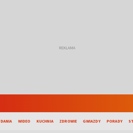
DANIA
WIDEO
KUCHNIA
ZDROWIE
GWIAZDY
PORADY
S