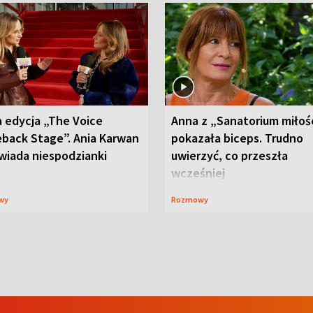
 edycja „The Voice
Anna z „Sanatorium miłoś
back Stage”. Ania Karwan
pokazała biceps. Trudno
wiada niespodzianki
uwierzyć, co przeszła
wcześniej
wy
Rozmowy