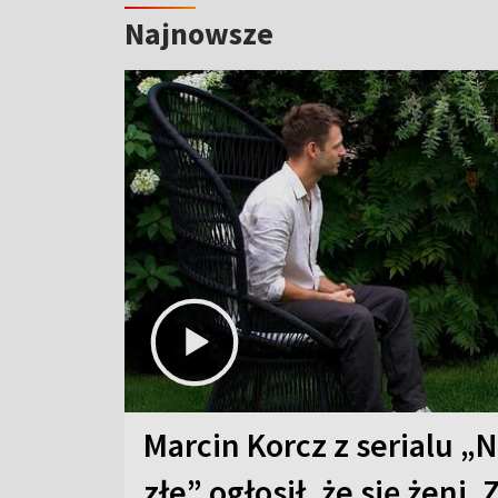
Najnowsze
Marcin Korcz z serialu „N
złe” ogłosił, że się żeni. 