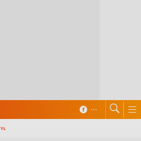
...
TYL