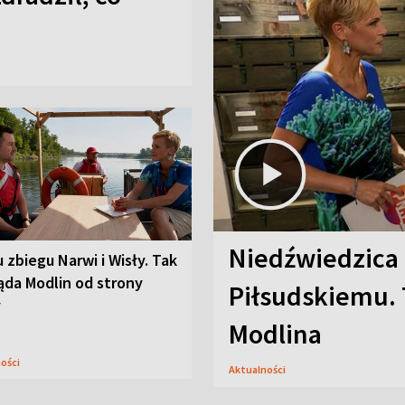
Niedźwiedzica
u zbiegu Narwi i Wisły. Tak
ąda Modlin od strony
Piłsudskiemu. 
y
Modlina
ności
Aktualności