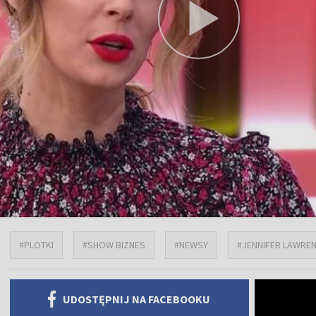
#PLOTKI
#SHOW BIZNES
#NEWSY
#JENNIFER LAWRE
UDOSTĘPNIJ NA FACEBOOKU