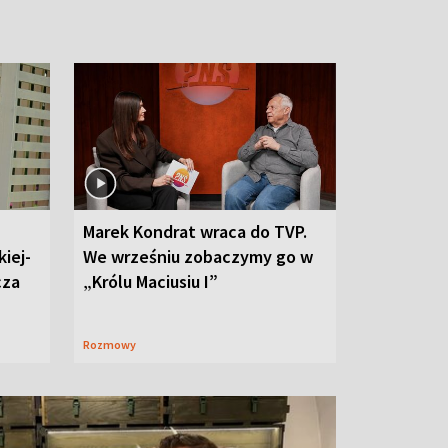
Marek Kondrat wraca do TVP.
iej-
We wrześniu zobaczymy go w
cza
„Królu Maciusiu I”
Rozmowy