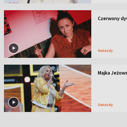
Czerwony dyw
Gwiazdy
Majka Jeżows
Gwiazdy