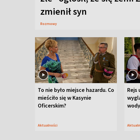
zmienił syn
Rozmowy
To nie było miejsce hazardu. Co
Rejs 
mieściło się w Kasynie
wygl
Oficerskim?
wod
Aktualności
Aktual