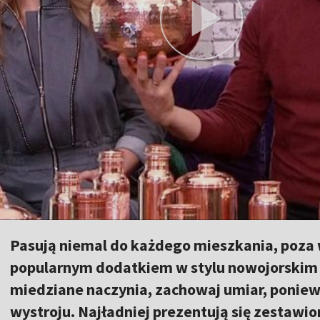
Pasują niemal do każdego mieszkania, poza
popularnym dodatkiem w stylu nowojorskim 
miedziane naczynia, zachowaj umiar, poniew
wystroju. Najładniej prezentują się zestaw