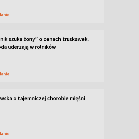
danie
lnik szuka żony” o cenach truskawek.
oda uderzają w rolników
danie
ska o tajemniczej chorobie mięśni
danie