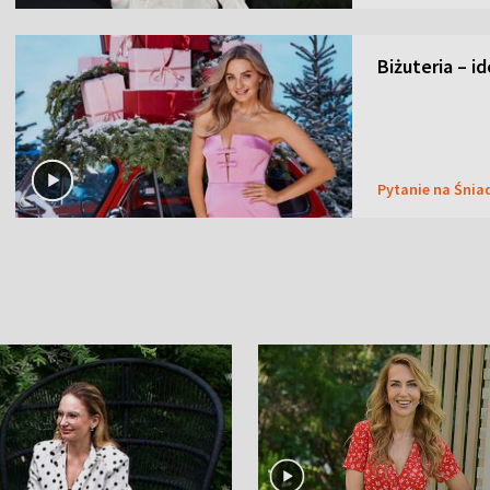
Biżuteria – i
Pytanie na Śnia