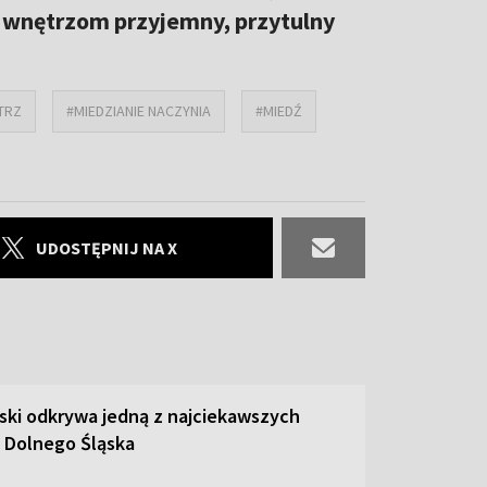
 wnętrzom przyjemny, przytulny
TRZ
#MIEDZIANIE NACZYNIA
#MIEDŹ
UDOSTĘPNIJ NA X
ski odkrywa jedną z najciekawszych
 Dolnego Śląska