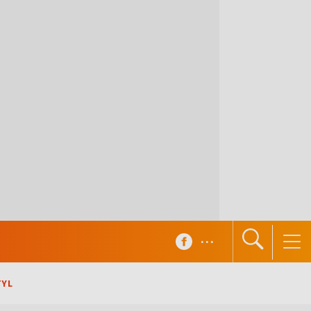
...
TYL