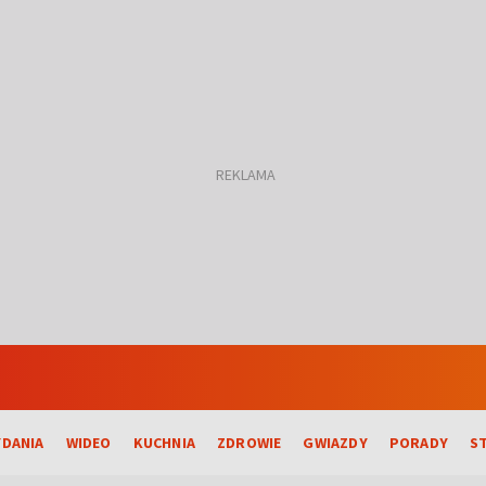
DANIA
WIDEO
KUCHNIA
ZDROWIE
GWIAZDY
PORADY
S