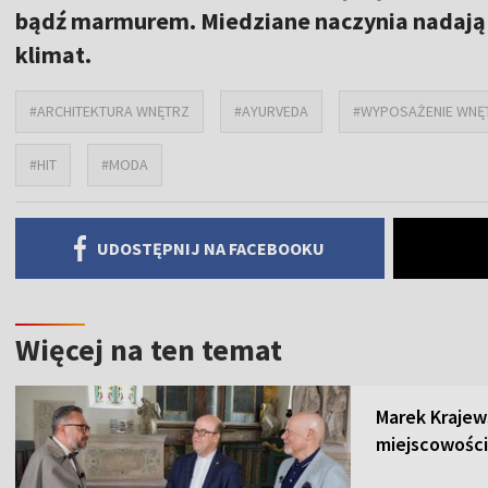
bądź marmurem. Miedziane naczynia nadają
klimat.
#ARCHITEKTURA WNĘTRZ
#AYURVEDA
#WYPOSAŻENIE WNĘ
#HIT
#MODA
UDOSTĘPNIJ NA FACEBOOKU
Więcej na ten temat
Marek Krajew
miejscowości