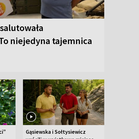
 salutowała
To niejedyna tajemnica
ci”
Gąsiewska i Sołtysiewicz