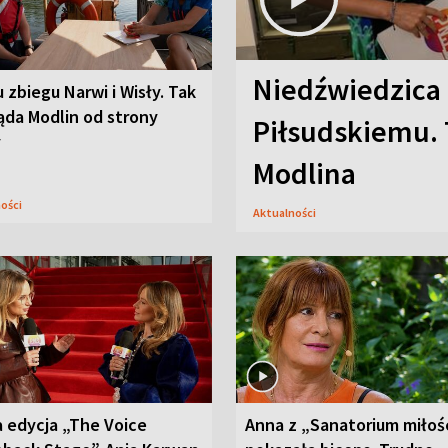
Niedźwiedzica
u zbiegu Narwi i Wisły. Tak
ąda Modlin od strony
Piłsudskiemu. 
y
Modlina
ności
Aktualności
 edycja „The Voice
Anna z „Sanatorium miłoś