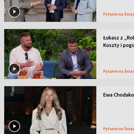
Pytanie na Śnia
Łukasz z „Ro
Koszty i pog
Pytanie na Śnia
Ewa Chodakow
Pytanie na Śnia