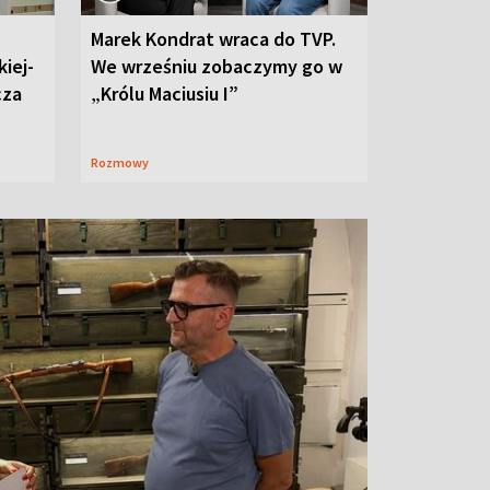
Marek Kondrat wraca do TVP.
iej-
We wrześniu zobaczymy go w
cza
„Królu Maciusiu I”
Rozmowy