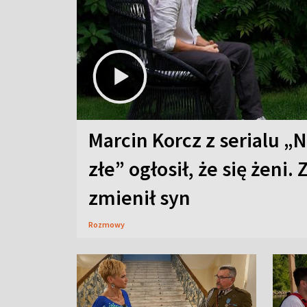
Marcin Korcz z serialu „N
złe” ogłosił, że się żeni. 
zmienił syn
Rozmowy