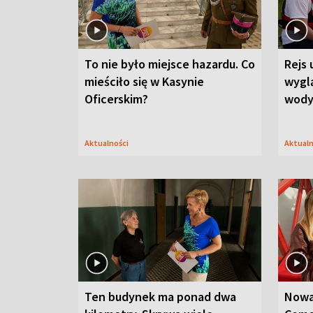
To nie było miejsce hazardu. Co
Rejs 
mieściło się w Kasynie
wygl
Oficerskim?
wod
Aktualności
Aktual
Ten budynek ma ponad dwa
Nowa