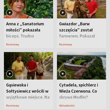
Anna z „Sanatorium
Gwiazdor „Barw
miłości” pokazała
szczęścia” został
biceps. Trudno
farmerem. Pokazał
uwierzyć, co przeszła
swoje niezwykłe
Rozmowy
Rozmowy
wcześniej
ranczo
Gąsiewska i
Cytadela, spichlerz i
Sołtysiewicz wrócili w
Wieża Czerwona. Co
wyjątkowe miejsce. Na
skrywa Modlin?
szlaku czekał
Rozmowy
Aktualności
niedźwiedź