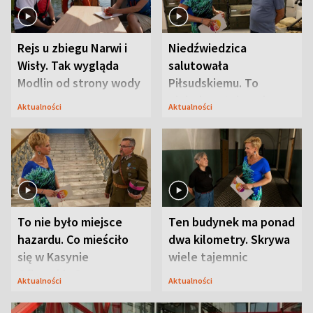
Rejs u zbiegu Narwi i
Niedźwiedzica
Wisły. Tak wygląda
salutowała
Modlin od strony wody
Piłsudskiemu. To
niejedyna tajemnica
Aktualności
Aktualności
Modlina
To nie było miejsce
Ten budynek ma ponad
hazardu. Co mieściło
dwa kilometry. Skrywa
się w Kasynie
wiele tajemnic
Oficerskim?
Aktualności
Aktualności