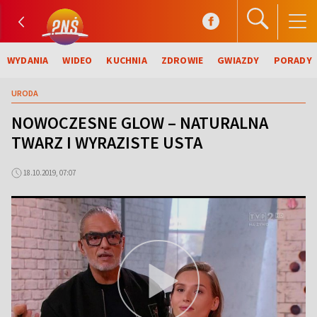
WYDANIA
WIDEO
KUCHNIA
ZDROWIE
GWIAZDY
PORADY
URODA
NOWOCZESNE GLOW – NATURALNA
TWARZ I WYRAZISTE USTA
18.10.2019, 07:07