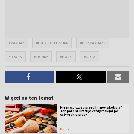
#MAKIJAŻ
#EDUARDO FERREIRA
#HITY MAKIJAŻU
#URODA
#TRENDY
#MODA
#GLOW
Więcej na ten temat
Nie masz czasu przed firmową kolacją?
Ten patent uratuje każdy makijaż po
całym dniu pracy
Uroda