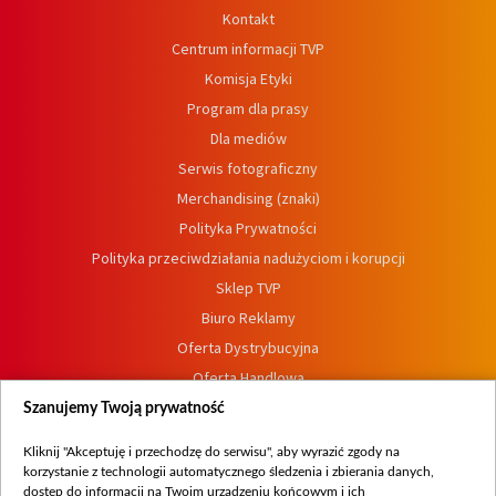
Kontakt
Centrum informacji TVP
Komisja Etyki
Program dla prasy
Dla mediów
Serwis fotograficzny
Merchandising (znaki)
Polityka Prywatności
Polityka przeciwdziałania nadużyciom i korupcji
Sklep TVP
Biuro Reklamy
Oferta Dystrybucyjna
Oferta Handlowa
Dostępność
Szanujemy Twoją prywatność
Moje zgody
Kliknij "Akceptuję i przechodzę do serwisu", aby wyrazić zgody na
Procedura zgłoszeń wewnętrznych
korzystanie z technologii automatycznego śledzenia i zbierania danych,
dostęp do informacji na Twoim urządzeniu końcowym i ich