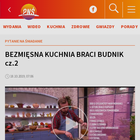
WYDANIA
WIDEO
KUCHNIA
ZDROWIE
GWIAZDY
PORADY
PYTANIE NA ŚNIADANIE
BEZMIĘSNA KUCHNIA BRACI BUDNIK
cz.2
18.10.2019, 07:06