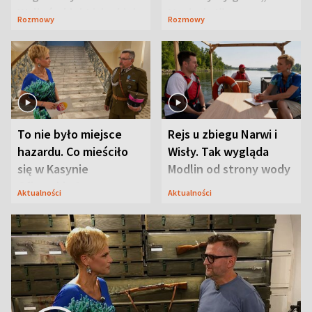
Waligórskiej-Lisieckiej.
Maciusiu I”
Rozmowy
Rozmowy
Mąż nie odpuszcza
To nie było miejsce
Rejs u zbiegu Narwi i
hazardu. Co mieściło
Wisły. Tak wygląda
się w Kasynie
Modlin od strony wody
Oficerskim?
Aktualności
Aktualności