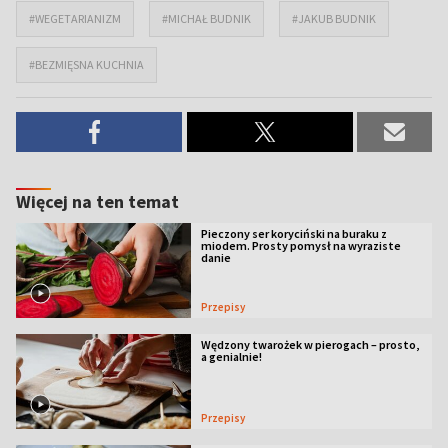
#WEGETARIANIZM
#MICHAŁ BUDNIK
#JAKUB BUDNIK
#BEZMIĘSNA KUCHNIA
Więcej na ten temat
Pieczony ser koryciński na buraku z
miodem. Prosty pomysł na wyraziste
danie
Przepisy
Wędzony twarożek w pierogach – prosto,
a genialnie!
Przepisy