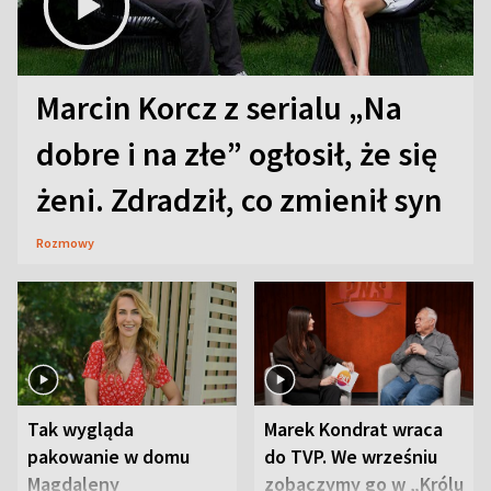
Marcin Korcz z serialu „Na
dobre i na złe” ogłosił, że się
żeni. Zdradził, co zmienił syn
Rozmowy
Tak wygląda
Marek Kondrat wraca
pakowanie w domu
do TVP. We wrześniu
Magdaleny
zobaczymy go w „Królu