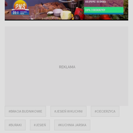
#BRACIA BUDNIKOWIE
#JESIEŃ W KUCHNI
#CIECIERZYCA
#BURAKI
#JESIEŃ
#KUCHNIA JARSKA