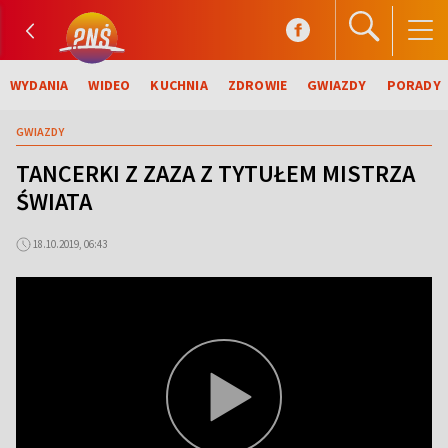
WYDANIA
WIDEO
KUCHNIA
ZDROWIE
GWIAZDY
PORADY
GWIAZDY
TANCERKI Z ZAZA Z TYTUŁEM MISTRZA
ŚWIATA
18.10.2019, 06:43