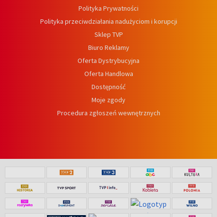
Polityka Prywatności
Polityka przeciwdziałania nadużyciom i korupcji
Sklep TVP
Biuro Reklamy
Oferta Dystrybucyjna
Oferta Handlowa
Dostępność
Moje zgody
Procedura zgłoszeń wewnętrznych