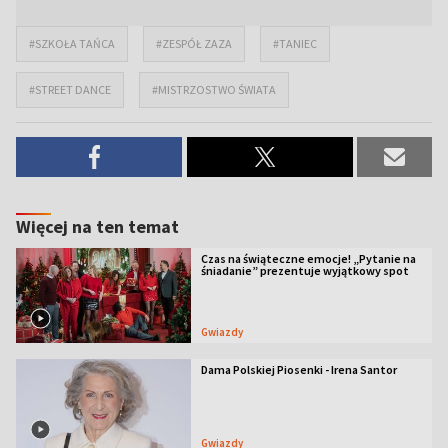
#SZKOŁA TAŃCA
#ZESPÓŁ ZAZA
#TANIEC
#STREET DANCE
#MISTRZOSTWO ŚWIATA
Więcej na ten temat
Czas na świąteczne emocje! „Pytanie na
śniadanie” prezentuje wyjątkowy spot
Gwiazdy
Dama Polskiej Piosenki - Irena Santor
Gwiazdy