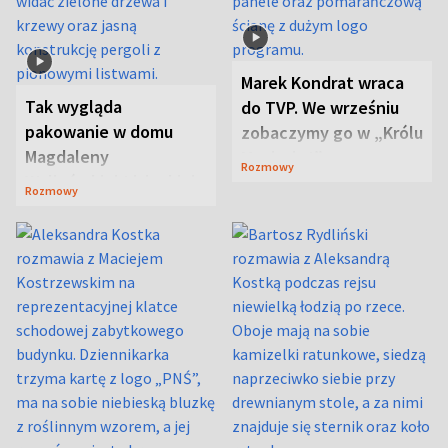
Marek Kondrat wraca
Tak wygląda
do TVP. We wrześniu
pakowanie w domu
zobaczymy go w „Królu
Magdaleny
Maciusiu I”
Rozmowy
Waligórskiej-Lisieckiej.
Rozmowy
Mąż nie odpuszcza