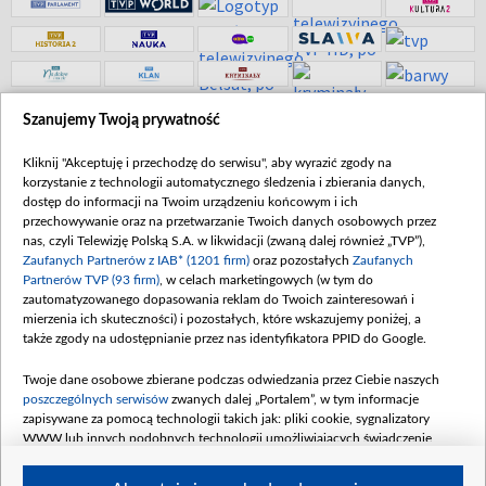
Szanujemy Twoją prywatność
© 2026 Telewizja Polska S. A. w likwidacji
Kliknij "Akceptuję i przechodzę do serwisu", aby wyrazić zgody na
korzystanie z technologii automatycznego śledzenia i zbierania danych,
dostęp do informacji na Twoim urządzeniu końcowym i ich
przechowywanie oraz na przetwarzanie Twoich danych osobowych przez
nas, czyli Telewizję Polską S.A. w likwidacji (zwaną dalej również „TVP”),
Zaufanych Partnerów z IAB* (1201 firm)
oraz pozostałych
Zaufanych
Partnerów TVP (93 firm)
, w celach marketingowych (w tym do
zautomatyzowanego dopasowania reklam do Twoich zainteresowań i
mierzenia ich skuteczności) i pozostałych, które wskazujemy poniżej, a
także zgody na udostępnianie przez nas identyfikatora PPID do Google.
Twoje dane osobowe zbierane podczas odwiedzania przez Ciebie naszych
poszczególnych serwisów
zwanych dalej „Portalem”, w tym informacje
zapisywane za pomocą technologii takich jak: pliki cookie, sygnalizatory
WWW lub innych podobnych technologii umożliwiających świadczenie
dopasowanych i bezpiecznych usług, personalizację treści oraz reklam,
udostępnianie funkcji mediów społecznościowych oraz analizowanie ruchu