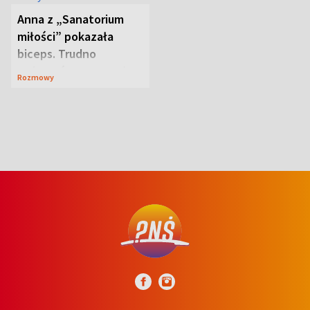
Anna z „Sanatorium
miłości” pokazała
biceps. Trudno
uwierzyć, co przeszła
Rozmowy
wcześniej