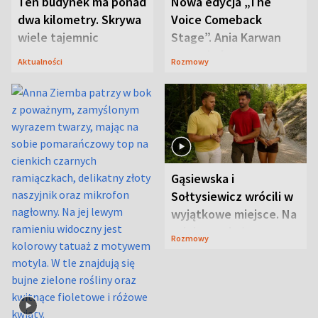
Ten budynek ma ponad
Nowa edycja „The
dwa kilometry. Skrywa
Voice Comeback
wiele tajemnic
Stage”. Ania Karwan
zapowiada
Aktualności
Rozmowy
niespodzianki
Gąsiewska i
Sołtysiewicz wrócili w
wyjątkowe miejsce. Na
szlaku czekał
Rozmowy
niedźwiedź