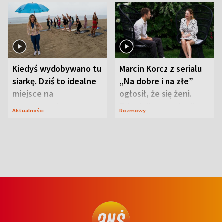
Kiedyś wydobywano tu
Marcin Korcz z serialu
siarkę. Dziś to idealne
„Na dobre i na złe”
miejsce na
ogłosił, że się żeni.
wypoczynek
Zdradził, co zmienił
Aktualności
Rozmowy
syn