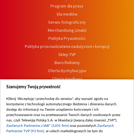
Program dla prasy
Dla mediów
Serwis fotograficzny
Merchandising (znaki)
Polityka Prywatności
Polityka przeciwdziałania nadużyciom i korupcji
Sklep TVP
Biuro Reklamy
Oferta Dystrybucyjna
Oferta Handlowa
Dostępność
Szanujemy Twoją prywatność
Moje zgody
Kliknij "Akceptuję i przechodzę do serwisu", aby wyrazić zgody na
Procedura zgłoszeń wewnętrznych
korzystanie z technologii automatycznego śledzenia i zbierania danych,
dostęp do informacji na Twoim urządzeniu końcowym i ich
przechowywanie oraz na przetwarzanie Twoich danych osobowych przez
nas, czyli Telewizję Polską S.A. w likwidacji (zwaną dalej również „TVP”),
Zaufanych Partnerów z IAB* (1201 firm)
oraz pozostałych
Zaufanych
Partnerów TVP (93 firm)
, w celach marketingowych (w tym do