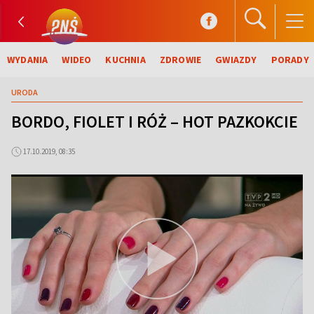
WYDANIA
WIDEO
KUCHNIA
ZDROWIE
GWIAZDY
PORADY
URODA
BORDO, FIOLET I RÓŻ – HOT PAZKOKCIE
17.10.2019, 08:35