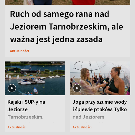
Ruch od samego rana nad
Jeziorem Tarnobrzeskim, ale
ważna jest jedna zasada
Aktualności
Kajaki i SUP-y na
Joga przy szumie wody
Jeziorze
i śpiewie ptaków. Tylko
Tarnobrzeskim.
nad Jeziorem
Przyrodnicy zwracają
Tarnobrzeskim
Aktualności
Aktualności
uwagę na coś jeszcze