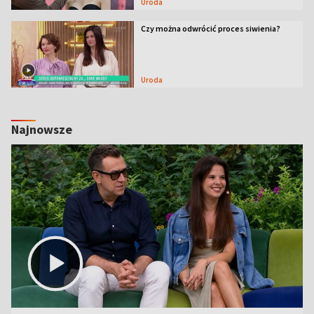
Uroda
Czy można odwrócić proces siwienia?
Uroda
Najnowsze