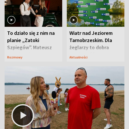
To działo się z nim na
Wiatr nad Jeziorem
planie „Zatoki
Tarnobrzeskim. Dla
Szpiegów”. Mateusz
żeglarzy to dobra
Janicki odsłonił
wiadomość
Rozmowy
Aktualności
aktorski sekret