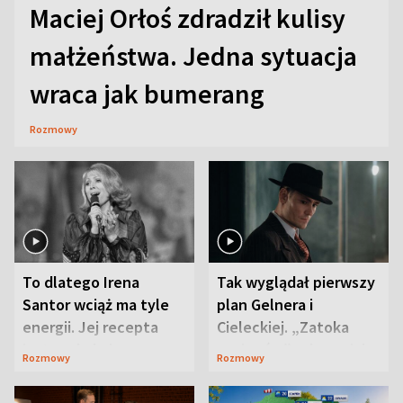
Maciej Orłoś zdradził kulisy
małżeństwa. Jedna sytuacja
wraca jak bumerang
Rozmowy
To dlatego Irena
Tak wyglądał pierwszy
Santor wciąż ma tyle
plan Gelnera i
energii. Jej recepta
Cieleckiej. „Zatoka
jest zaskakująco
szpiegów” od razu ich
Rozmowy
Rozmowy
prosta
zaskoczyła