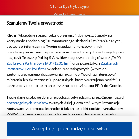
Oferta Dystrybucyjna
Oferta Handlowa
Dostępność
Szanujemy Twoją prywatność
Moje zgody
Kliknij "Akceptuję i przechodzę do serwisu", aby wyrazić zgody na
Procedura zgłoszeń wewnętrznych
korzystanie z technologii automatycznego śledzenia i zbierania danych,
dostęp do informacji na Twoim urządzeniu końcowym i ich
przechowywanie oraz na przetwarzanie Twoich danych osobowych przez
nas, czyli Telewizję Polską S.A. w likwidacji (zwaną dalej również „TVP”),
Zaufanych Partnerów z IAB* (1201 firm)
oraz pozostałych
Zaufanych
Partnerów TVP (93 firm)
, w celach marketingowych (w tym do
zautomatyzowanego dopasowania reklam do Twoich zainteresowań i
mierzenia ich skuteczności) i pozostałych, które wskazujemy poniżej, a
także zgody na udostępnianie przez nas identyfikatora PPID do Google.
Twoje dane osobowe zbierane podczas odwiedzania przez Ciebie naszych
poszczególnych serwisów
zwanych dalej „Portalem”, w tym informacje
zapisywane za pomocą technologii takich jak: pliki cookie, sygnalizatory
WWW lub innych podobnych technologii umożliwiających świadczenie
dopasowanych i bezpiecznych usług, personalizację treści oraz reklam,
udostępnianie funkcji mediów społecznościowych oraz analizowanie ruchu
Akceptuję i przechodzę do serwisu
w Internecie.