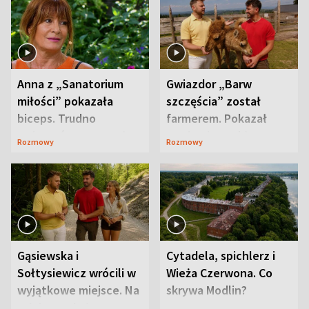
Anna z „Sanatorium
Gwiazdor „Barw
miłości” pokazała
szczęścia” został
biceps. Trudno
farmerem. Pokazał
uwierzyć, co przeszła
swoje niezwykłe
Rozmowy
Rozmowy
wcześniej
ranczo
Gąsiewska i
Cytadela, spichlerz i
Sołtysiewicz wrócili w
Wieża Czerwona. Co
wyjątkowe miejsce. Na
skrywa Modlin?
szlaku czekał