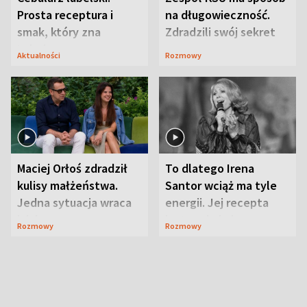
Prosta receptura i
na długowieczność.
smak, który zna
Zdradzili swój sekret
Lubelszczyzna
Aktualności
Rozmowy
Maciej Orłoś zdradził
To dlatego Irena
kulisy małżeństwa.
Santor wciąż ma tyle
Jedna sytuacja wraca
energii. Jej recepta
jak bumerang
jest zaskakująco
Rozmowy
Rozmowy
prosta