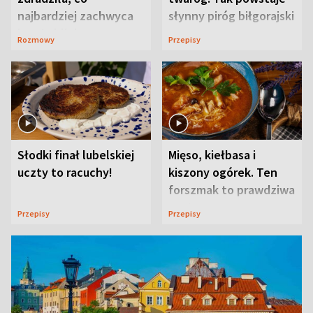
najbardziej zachwyca
słynny piróg biłgorajski
ją w Lublinie
Rozmowy
Przepisy
Słodki finał lubelskiej
Mięso, kiełbasa i
uczty to racuchy!
kiszony ogórek. Ten
forszmak to prawdziwa
uczta
Przepisy
Przepisy