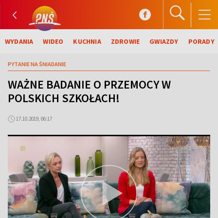
WYDANIA
WIDEO
KUCHNIA
ZDROWIE
GWIAZDY
PORADY
PYTANIE NA ŚNIADANIE
WAŻNE BADANIE O PRZEMOCY W
POLSKICH SZKOŁACH!
17.10.2019, 06:17