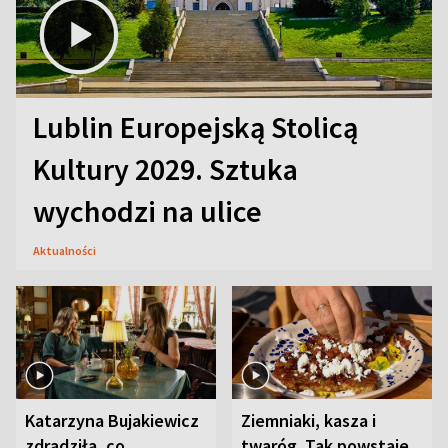
Lublin Europejską Stolicą
Kultury 2029. Sztuka
wychodzi na ulice
Aktualności
Katarzyna Bujakiewicz
Ziemniaki, kasza i
zdradziła, co
twaróg. Tak powstaje