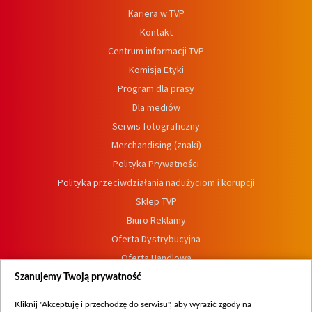
Kariera w TVP
Kontakt
Centrum informacji TVP
Komisja Etyki
Program dla prasy
Dla mediów
Serwis fotograficzny
Merchandising (znaki)
Polityka Prywatności
Polityka przeciwdziałania nadużyciom i korupcji
Sklep TVP
Biuro Reklamy
Oferta Dystrybucyjna
Oferta Handlowa
Dostępność
Szanujemy Twoją prywatność
Moje zgody
Kliknij "Akceptuję i przechodzę do serwisu", aby wyrazić zgody na