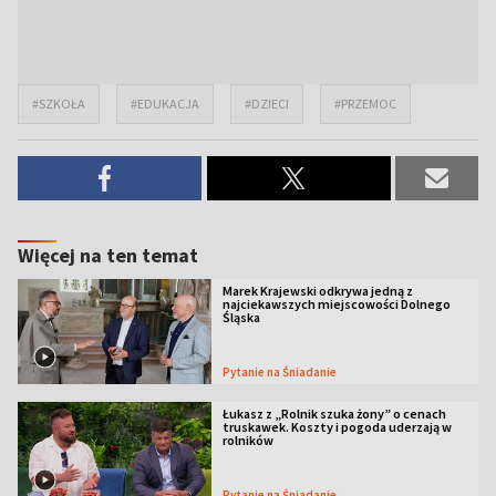
#SZKOŁA
#EDUKACJA
#DZIECI
#PRZEMOC
Więcej na ten temat
Marek Krajewski odkrywa jedną z
najciekawszych miejscowości Dolnego
Śląska
Pytanie na Śniadanie
Łukasz z „Rolnik szuka żony” o cenach
truskawek. Koszty i pogoda uderzają w
rolników
Pytanie na Śniadanie