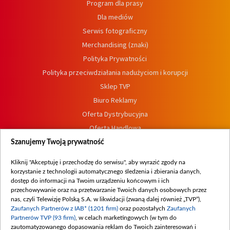
Program dla prasy
Dla mediów
Serwis fotograficzny
Merchandising (znaki)
Polityka Prywatności
Polityka przeciwdziałania nadużyciom i korupcji
Sklep TVP
Biuro Reklamy
Oferta Dystrybucyjna
Oferta Handlowa
Dostępność
Szanujemy Twoją prywatność
Moje zgody
Kliknij "Akceptuję i przechodzę do serwisu", aby wyrazić zgody na
Procedura zgłoszeń wewnętrznych
korzystanie z technologii automatycznego śledzenia i zbierania danych,
dostęp do informacji na Twoim urządzeniu końcowym i ich
przechowywanie oraz na przetwarzanie Twoich danych osobowych przez
nas, czyli Telewizję Polską S.A. w likwidacji (zwaną dalej również „TVP”),
Zaufanych Partnerów z IAB* (1201 firm)
oraz pozostałych
Zaufanych
Partnerów TVP (93 firm)
, w celach marketingowych (w tym do
zautomatyzowanego dopasowania reklam do Twoich zainteresowań i