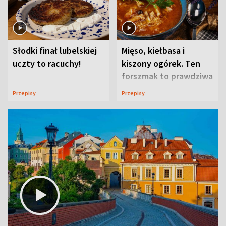
Słodki finał lubelskiej
Mięso, kiełbasa i
uczty to racuchy!
kiszony ogórek. Ten
forszmak to prawdziwa
uczta
Przepisy
Przepisy