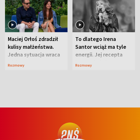
Maciej Orłoś zdradził
To dlatego Irena
kulisy małżeństwa.
Santor wciąż ma tyle
Jedna sytuacja wraca
energii. Jej recepta
jak bumerang
jest zaskakująco
Rozmowy
Rozmowy
prosta