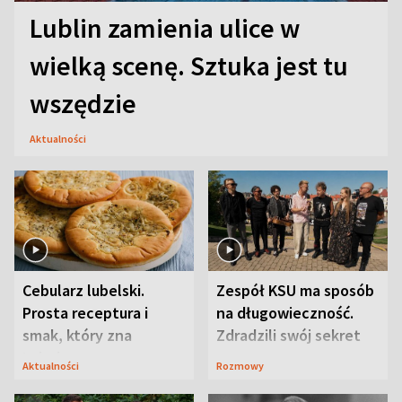
Lublin zamienia ulice w
wielką scenę. Sztuka jest tu
wszędzie
Aktualności
Cebularz lubelski.
Zespół KSU ma sposób
Prosta receptura i
na długowieczność.
smak, który zna
Zdradzili swój sekret
Lubelszczyzna
Aktualności
Rozmowy