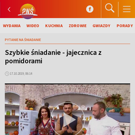
WYDANIA
WIDEO
KUCHNIA
ZDROWIE
GWIAZDY
PORADY
PYTANIE NA ŚNIADANIE
Szybkie śniadanie - jajecznica z
pomidorami
17.10.2019, 06:14