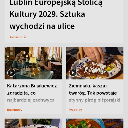
Lublin Europejską Stolicą
Kultury 2029. Sztuka
wychodzi na ulice
Aktualności
Katarzyna Bujakiewicz
Ziemniaki, kasza i
zdradziła, co
twaróg. Tak powstaje
najbardziej zachwyca
słynny piróg biłgorajski
ją w Lublinie
Rozmowy
Przepisy