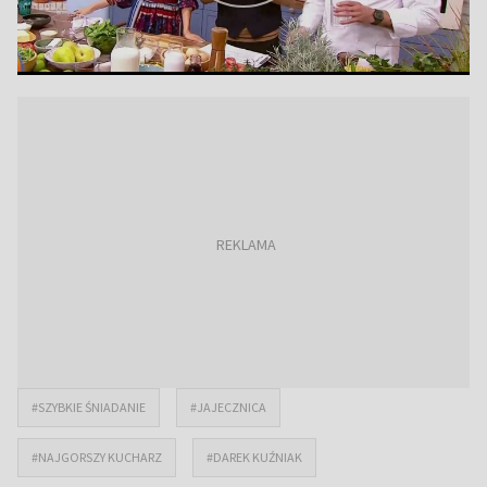
#SZYBKIE ŚNIADANIE
#JAJECZNICA
#NAJGORSZY KUCHARZ
#DAREK KUŹNIAK