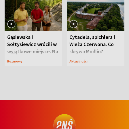
Gąsiewska i
Cytadela, spichlerz i
Sołtysiewicz wrócili w
Wieża Czerwona. Co
wyjątkowe miejsce. Na
skrywa Modlin?
szlaku czekał
Rozmowy
Aktualności
niedźwiedź