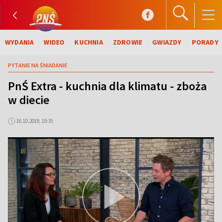
WYDANIA
WIDEO
KUCHNIA
ZDROWIE
GWIAZDY
PORADY
PYTANIE NA ŚNIADANIE
PnŚ Extra - kuchnia dla klimatu - zboża
w diecie
16.10.2019, 19:35