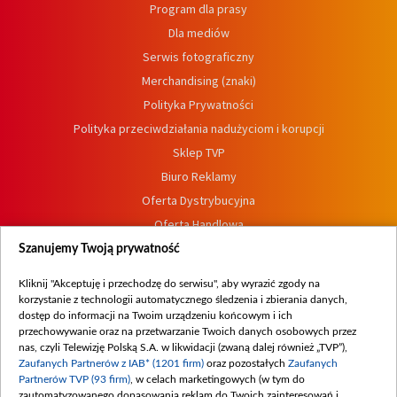
Program dla prasy
Dla mediów
Serwis fotograficzny
Merchandising (znaki)
Polityka Prywatności
Polityka przeciwdziałania nadużyciom i korupcji
Sklep TVP
Biuro Reklamy
Oferta Dystrybucyjna
Oferta Handlowa
Dostępność
Szanujemy Twoją prywatność
Moje zgody
Kliknij "Akceptuję i przechodzę do serwisu", aby wyrazić zgody na
Procedura zgłoszeń wewnętrznych
korzystanie z technologii automatycznego śledzenia i zbierania danych,
dostęp do informacji na Twoim urządzeniu końcowym i ich
przechowywanie oraz na przetwarzanie Twoich danych osobowych przez
nas, czyli Telewizję Polską S.A. w likwidacji (zwaną dalej również „TVP”),
Zaufanych Partnerów z IAB* (1201 firm)
oraz pozostałych
Zaufanych
Partnerów TVP (93 firm)
, w celach marketingowych (w tym do
zautomatyzowanego dopasowania reklam do Twoich zainteresowań i