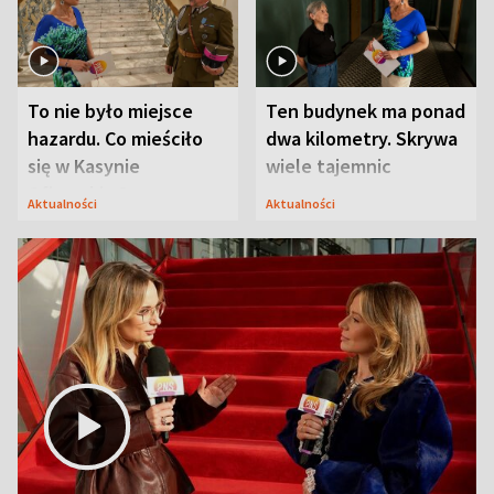
To nie było miejsce
Ten budynek ma ponad
hazardu. Co mieściło
dwa kilometry. Skrywa
się w Kasynie
wiele tajemnic
Oficerskim?
Aktualności
Aktualności