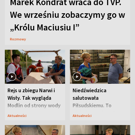
Marek Kondrat wraca do TVP.
We wrześniu zobaczymy go w
„Królu Maciusiu I”
Rozmowy
Rejs u zbiegu Narwi i
Niedźwiedzica
Wisły. Tak wygląda
salutowała
Modlin od strony wody
Piłsudskiemu. To
niejedyna tajemnica
Aktualności
Aktualności
Modlina