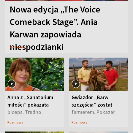
Nowa edycja „The Voice
Comeback Stage”. Ania
Karwan zapowiada
niespodzianki
Rozmowy
Anna z „Sanatorium
Gwiazdor „Barw
miłości” pokazała
szczęścia” został
biceps. Trudno
farmerem. Pokazał
uwierzyć, co przeszła
swoje niezwykłe
Rozmowy
Rozmowy
wcześniej
ranczo