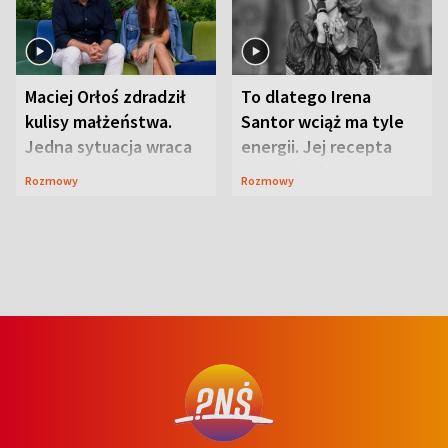
Maciej Orłoś zdradził
To dlatego Irena
kulisy małżeństwa.
Santor wciąż ma tyle
Jedna sytuacja wraca
energii. Jej recepta
jak bumerang
jest zaskakująco
Rozmowy
Rozmowy
prosta