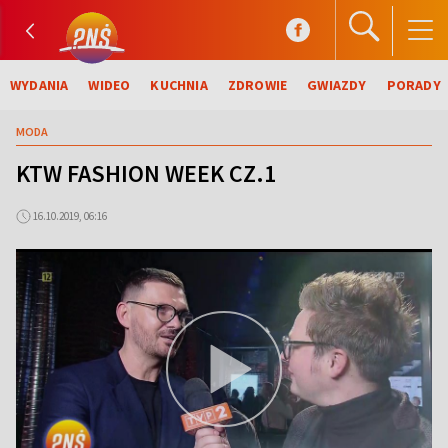
WYDANIA
WIDEO
KUCHNIA
ZDROWIE
GWIAZDY
PORADY
MODA
KTW FASHION WEEK CZ.1
16.10.2019, 06:16