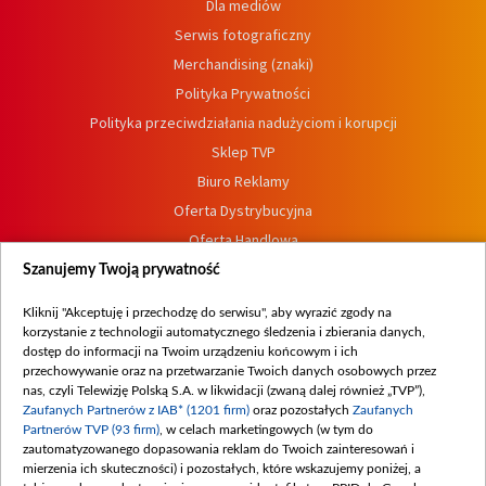
Dla mediów
Serwis fotograficzny
Merchandising (znaki)
Polityka Prywatności
Polityka przeciwdziałania nadużyciom i korupcji
Sklep TVP
Biuro Reklamy
Oferta Dystrybucyjna
Oferta Handlowa
Dostępność
Szanujemy Twoją prywatność
Moje zgody
Kliknij "Akceptuję i przechodzę do serwisu", aby wyrazić zgody na
Procedura zgłoszeń wewnętrznych
korzystanie z technologii automatycznego śledzenia i zbierania danych,
dostęp do informacji na Twoim urządzeniu końcowym i ich
przechowywanie oraz na przetwarzanie Twoich danych osobowych przez
nas, czyli Telewizję Polską S.A. w likwidacji (zwaną dalej również „TVP”),
Zaufanych Partnerów z IAB* (1201 firm)
oraz pozostałych
Zaufanych
Partnerów TVP (93 firm)
, w celach marketingowych (w tym do
zautomatyzowanego dopasowania reklam do Twoich zainteresowań i
mierzenia ich skuteczności) i pozostałych, które wskazujemy poniżej, a