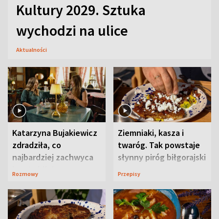
Kultury 2029. Sztuka
wychodzi na ulice
Aktualności
Katarzyna Bujakiewicz
Ziemniaki, kasza i
zdradziła, co
twaróg. Tak powstaje
najbardziej zachwyca
słynny piróg biłgorajski
ją w Lublinie
Rozmowy
Przepisy