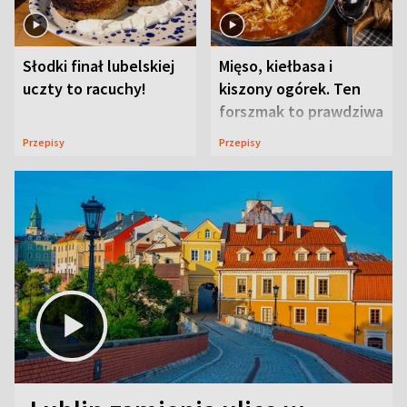
Słodki finał lubelskiej
Mięso, kiełbasa i
uczty to racuchy!
kiszony ogórek. Ten
forszmak to prawdziwa
uczta
Przepisy
Przepisy