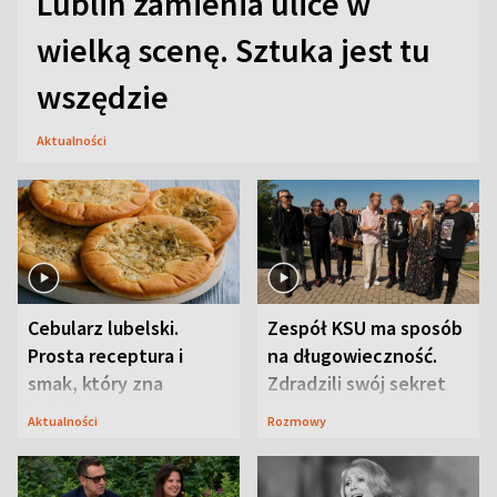
Lublin zamienia ulice w
wielką scenę. Sztuka jest tu
wszędzie
Aktualności
Cebularz lubelski.
Zespół KSU ma sposób
Prosta receptura i
na długowieczność.
smak, który zna
Zdradzili swój sekret
Lubelszczyzna
Aktualności
Rozmowy