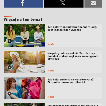
Więcej na ten temat
Ten kolor może przyćmić pannę młodą.
Jest jednak jeden wyjątek
Moda
Nie pakuj połowy walizki. Ten plażowy
dodatek uratuje większość wakacyjnych
stylizacji
Moda
Jaki kolor sukienki na wesele wybrać?
Ekspertka nie ma wątpliwości
Moda
Projektantka gwiazd pokazała gorsety z