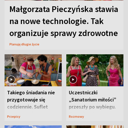
Małgorzata Pieczyńska stawia
na nowe technologie. Tak
organizuje sprawy zdrowotne
Planuję długie życie
Takiego śniadania nie
Uczestniczki
przygotowuje się
„Sanatorium miłości”
codziennie. Suflet
przeszły po wybiegu.
serowy zachwyca
Te stylizacje
Przepisy
Rozmowy
smakiem
przyciągały wzrok