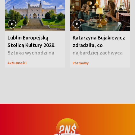
Lublin Europejską
Katarzyna Bujakiewicz
Stolicą Kultury 2029.
zdradziła, co
Sztuka wychodzi na
najbardziej zachwyca
ulice
ją w Lublinie
Aktualności
Rozmowy