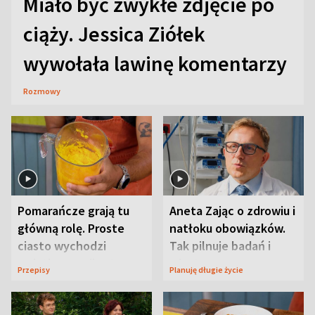
Miało być zwykłe zdjęcie po
ciąży. Jessica Ziółek
wywołała lawinę komentarzy
Rozmowy
Pomarańcze grają tu
Aneta Zając o zdrowiu i
główną rolę. Proste
natłoku obowiązków.
ciasto wychodzi
Tak pilnuje badań i
wyjątkowo wilgotne
wizyt
Przepisy
Planuję długie życie