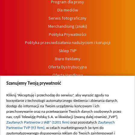
Program dla prasy
Dla mediów
Serwis fotograficzny
Merchandising (znaki)
Polityka Prywatności
Polityka przeciwdziałania nadużyciom i korupcji
Sklep TVP
Biuro Reklamy
Oferta Dystrybucyjna
Oferta Handlowa
Dostępność
Szanujemy Twoją prywatność
Moje zgody
Kliknij "Akceptuję i przechodzę do serwisu", aby wyrazić zgody na
Procedura zgłoszeń wewnętrznych
korzystanie z technologii automatycznego śledzenia i zbierania danych,
dostęp do informacji na Twoim urządzeniu końcowym i ich
przechowywanie oraz na przetwarzanie Twoich danych osobowych przez
nas, czyli Telewizję Polską S.A. w likwidacji (zwaną dalej również „TVP”),
Zaufanych Partnerów z IAB* (1201 firm)
oraz pozostałych
Zaufanych
Partnerów TVP (93 firm)
, w celach marketingowych (w tym do
zautomatyzowanego dopasowania reklam do Twoich zainteresowań i