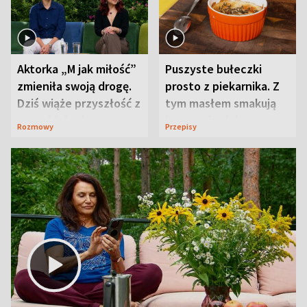
Aktorka „M jak miłość”
Puszyste bułeczki
zmieniła swoją drogę.
prosto z piekarnika. Z
Dziś wiąże przyszłość z
tym masłem smakują
neurobiologią
jeszcze lepiej
Rozmowy
Przepisy