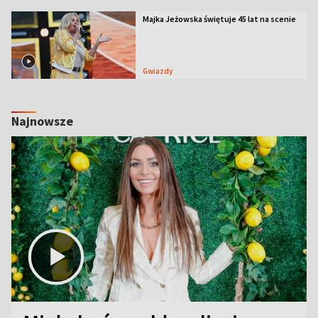
Majka Jeżowska świętuje 45 lat na scenie
Gwiazdy
Najnowsze