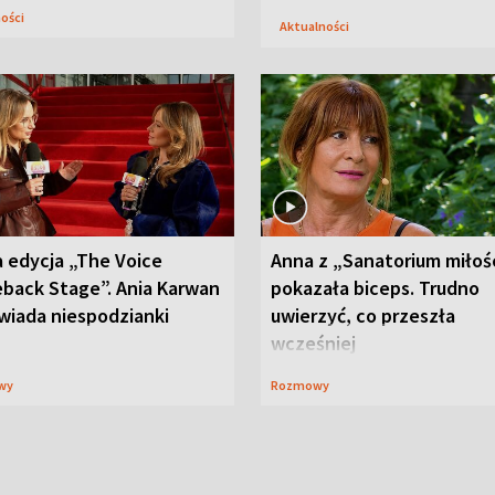
ności
Aktualności
 edycja „The Voice
Anna z „Sanatorium miłoś
back Stage”. Ania Karwan
pokazała biceps. Trudno
wiada niespodzianki
uwierzyć, co przeszła
wcześniej
wy
Rozmowy