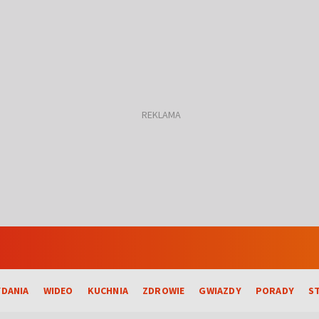
DANIA
WIDEO
KUCHNIA
ZDROWIE
GWIAZDY
PORADY
S