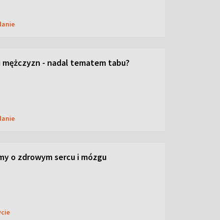
danie
 mężczyzn - nadal tematem tabu?
danie
my o zdrowym sercu i mózgu
ycie