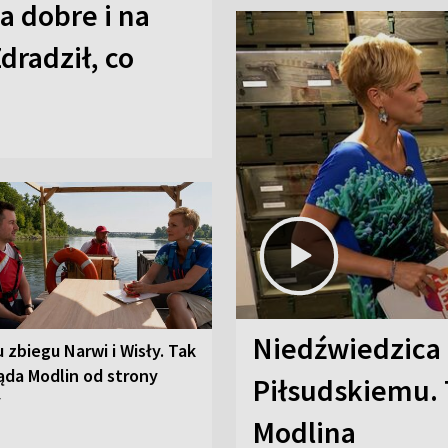
a dobre i na
Zdradził, co
Niedźwiedzica
u zbiegu Narwi i Wisły. Tak
ąda Modlin od strony
Piłsudskiemu. 
y
Modlina