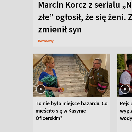
Marcin Korcz z serialu „N
złe” ogłosił, że się żeni. 
zmienił syn
Rozmowy
To nie było miejsce hazardu. Co
Rejs 
mieściło się w Kasynie
wygl
Oficerskim?
wod