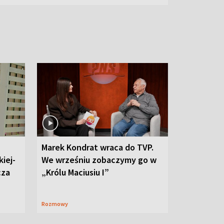
Marek Kondrat wraca do TVP.
iej-
We wrześniu zobaczymy go w
cza
„Królu Maciusiu I”
Rozmowy