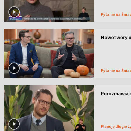
Pytanie na Śnia
Nowotwory u
Pytanie na Śnia
Porozmawiaj
Planuję długie ż