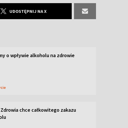
UDOSTĘPNIJ NA X
y o wpływie alkoholu na zdrowie
ycie
 Zdrowia chce całkowitego zakazu
olu