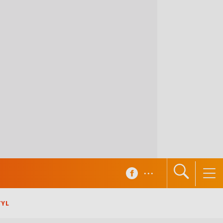
...
TYL