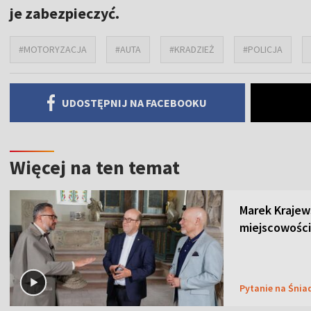
je zabezpieczyć.
#MOTORYZACJA
#AUTA
#KRADZIEŻ
#POLICJA
UDOSTĘPNIJ NA FACEBOOKU
Więcej na ten temat
Marek Krajew
miejscowości
Pytanie na Śnia