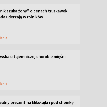
lnik szuka żony” o cenach truskawek.
oda uderzają w rolników
danie
ska o tajemniczej chorobie mięśni
danie
dealny prezent na Mikołajki i pod choinkę