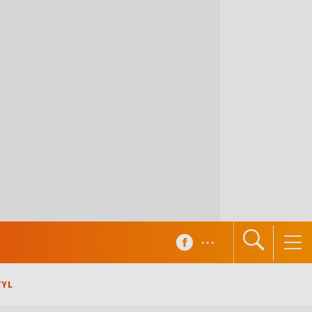
...
TYL