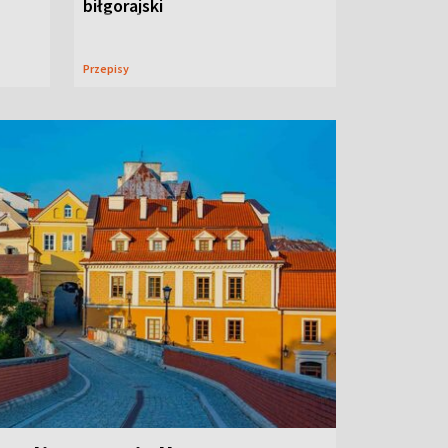
biłgorajski
Przepisy