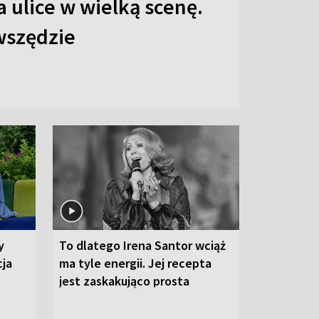
 ulice w wielką scenę.
 wszędzie
y
To dlatego Irena Santor wciąż
cja
ma tyle energii. Jej recepta
jest zaskakująco prosta