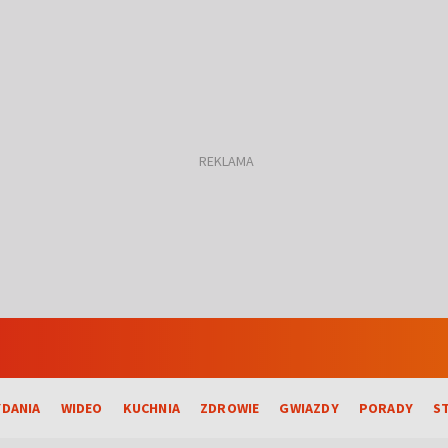
DANIA
WIDEO
KUCHNIA
ZDROWIE
GWIAZDY
PORADY
S