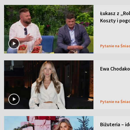
Łukasz z „Ro
Koszty i pog
Pytanie na Śnia
Ewa Chodakow
Pytanie na Śnia
Biżuteria – i