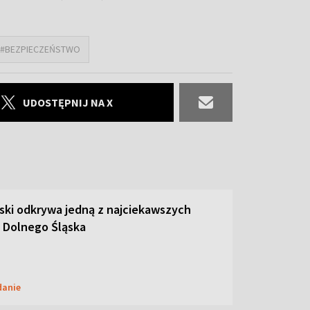
#BEZPIECZEŃSTWO
UDOSTĘPNIJ NA X
ski odkrywa jedną z najciekawszych
 Dolnego Śląska
danie