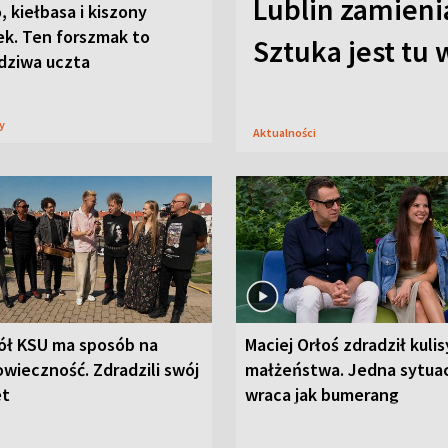
Lublin zamienia
, kiełbasa i kiszony
ek. Ten forszmak to
Sztuka jest tu
dziwa uczta
sy
Aktualności
ół KSU ma sposób na
Maciej Orłoś zdradził kulis
wieczność. Zdradzili swój
małżeństwa. Jedna sytua
et
wraca jak bumerang