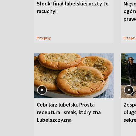
Słodki finał lubelskiej uczty to
Mięso
racuchy!
ogór
praw
Przepisy
Przepi
Cebularz lubelski. Prosta
Zesp
receptura i smak, który zna
długo
Lubelszczyzna
sekr