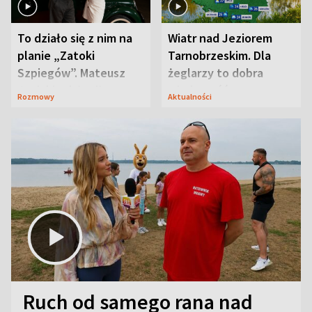
To działo się z nim na
Wiatr nad Jeziorem
planie „Zatoki
Tarnobrzeskim. Dla
Szpiegów”. Mateusz
żeglarzy to dobra
Janicki odsłonił
wiadomość
Rozmowy
Aktualności
aktorski sekret
Ruch od samego rana nad