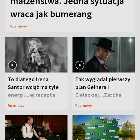
małżeństwa. Jedna sytuacja
wraca jak bumerang
Rozmowy
To dlatego Irena
Tak wyglądał pierwszy
Santor wciąż ma tyle
plan Gelnera i
energii. Jej recepta
Cieleckiej. „Zatoka
jest zaskakująco
szpiegów” od razu ich
Rozmowy
Rozmowy
prosta
zaskoczyła