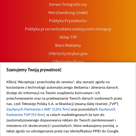
Serwis fotograficzny
Merchandising (znaki)
Polityka Prywatności
Polityka przeciwdziałania nadużyciom i korupcji
Sklep TVP
Biuro Reklamy
Oferta Dystrybucyjna
Oferta Handlowa
Dostępność
Szanujemy Twoją prywatność
Moje zgody
Kliknij "Akceptuję i przechodzę do serwisu", aby wyrazić zgody na
Procedura zgłoszeń wewnętrznych
korzystanie z technologii automatycznego śledzenia i zbierania danych,
dostęp do informacji na Twoim urządzeniu końcowym i ich
przechowywanie oraz na przetwarzanie Twoich danych osobowych przez
nas, czyli Telewizję Polską S.A. w likwidacji (zwaną dalej również „TVP”),
Zaufanych Partnerów z IAB* (1201 firm)
oraz pozostałych
Zaufanych
Partnerów TVP (93 firm)
, w celach marketingowych (w tym do
zautomatyzowanego dopasowania reklam do Twoich zainteresowań i
mierzenia ich skuteczności) i pozostałych, które wskazujemy poniżej, a
także zgody na udostępnianie przez nas identyfikatora PPID do Google.