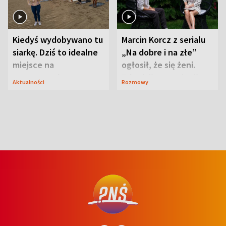
Kiedyś wydobywano tu
Marcin Korcz z serialu
siarkę. Dziś to idealne
„Na dobre i na złe”
miejsce na
ogłosił, że się żeni.
wypoczynek
Zdradził, co zmienił
Aktualności
Rozmowy
syn