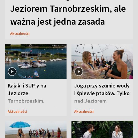
Jeziorem Tarnobrzeskim, ale
ważna jest jedna zasada
Aktualności
Kajaki i SUP-y na
Joga przy szumie wody
Jeziorze
i śpiewie ptaków. Tylko
Tarnobrzeskim.
nad Jeziorem
Przyrodnicy zwracają
Tarnobrzeskim
Aktualności
Aktualności
uwagę na coś jeszcze